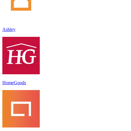
Ashley
HomeGoods