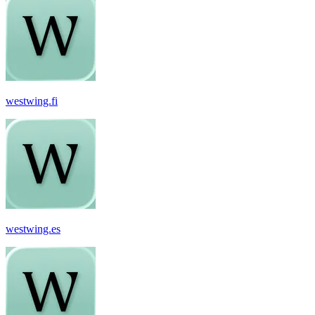
westwing.fi
westwing.es