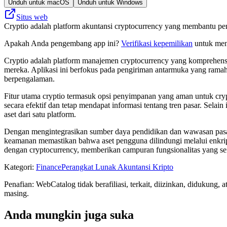
Unduh untuk macOS
Unduh untuk Windows
Situs web
Cryptio adalah platform akuntansi cryptocurrency yang membantu pe
Apakah Anda pengembang app ini?
Verifikasi kepemilikan
untuk meng
Cryptio adalah platform manajemen cryptocurrency yang komprehens
mereka. Aplikasi ini berfokus pada pengiriman antarmuka yang ra
berpengalaman.
Fitur utama cryptio termasuk opsi penyimpanan yang aman untuk crypt
secara efektif dan tetap mendapat informasi tentang tren pasar. Sel
aset dari satu platform.
Dengan mengintegrasikan sumber daya pendidikan dan wawasan pasar
keamanan memastikan bahwa aset pengguna dilindungi melalui enkrips
dengan cryptocurrency, memberikan campuran fungsionalitas yang 
Kategori
:
Finance
Perangkat Lunak Akuntansi Kripto
Penafian: WebCatalog tidak berafiliasi, terkait, diizinkan, didukun
masing.
Anda mungkin juga suka