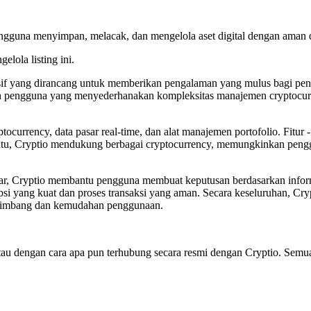
ngguna menyimpan, melacak, dan mengelola aset digital dengan aman d
elola listing ini.
if yang dirancang untuk memberikan pengalaman yang mulus bagi pen
mah pengguna yang menyederhanakan kompleksitas manajemen cryptocur
ocurrency, data pasar real-time, dan alat manajemen portofolio. Fitu
ain itu, Cryptio mendukung berbagai cryptocurrency, memungkinkan pen
, Cryptio membantu pengguna membuat keputusan berdasarkan informa
i yang kuat dan proses transaksi yang aman. Secara keseluruhan, Crypt
seimbang dan kemudahan penggunaan.
g, atau dengan cara apa pun terhubung secara resmi dengan Cryptio. Se