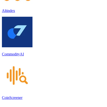
Altindex
CommodityAI
CoinScreener