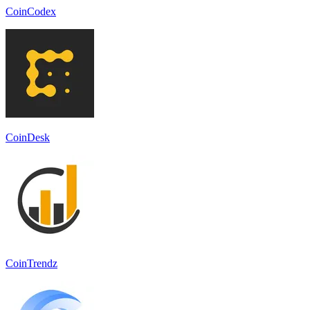
CoinCodex
CoinDesk
CoinTrendz