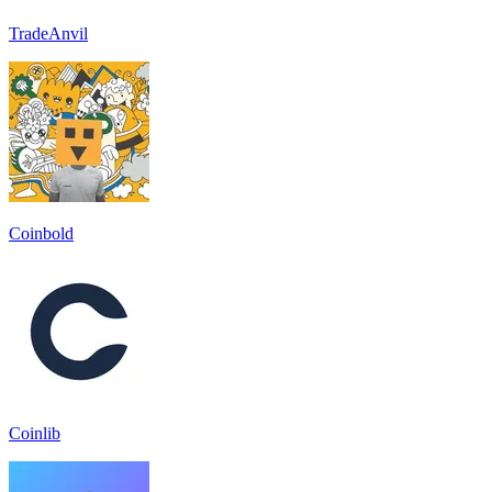
TradeAnvil
Coinbold
Coinlib