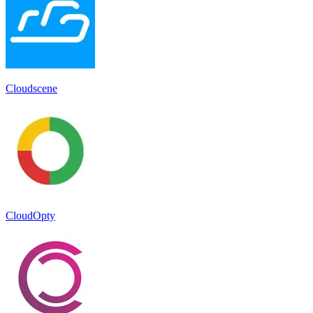
Cloudscene
CloudOpty