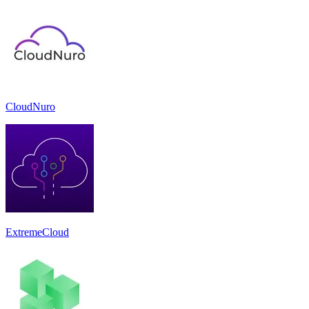
CloudNuro
ExtremeCloud