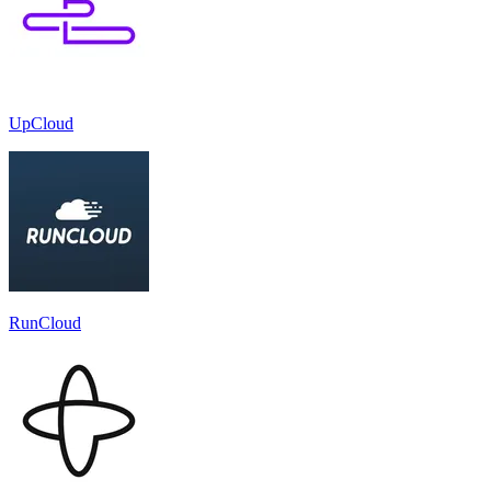
UpCloud
RunCloud