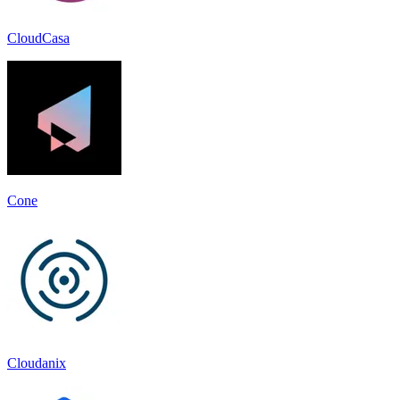
CloudCasa
Cone
Cloudanix