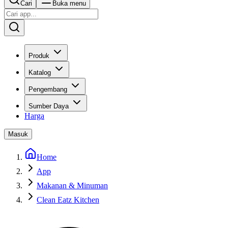
Cari
Buka menu
Produk
Katalog
Pengembang
Sumber Daya
Harga
Masuk
Home
App
Makanan & Minuman
Clean Eatz Kitchen