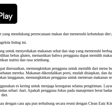
ehat yang mendukung perencanaan makan dan memenuhi kebutuhan diet
elola listing ini.
ang untuk menyediakan makanan sehat dan siap yang memenuhi berbaga
 pilihan bebas gluten, memastikan bahwa pengguna dapat memilih maka
tikan nutrisi dan rasa seimbang.
dapat disesuaikan, memungkinkan pengguna untuk memilih dari menu be
sehatan mereka. Makanan dikendalikan porsi, mudah disiapkan, dan d
erlukan langganan, memungkinkan pengguna untuk memesan makanan se
ggunakan es kering untuk menjaga kesegaran selama pengiriman. Laya
itas sehari -hari. Apakah pengguna fokus pada manajemen berat bada
diet.
g, atau dengan cara apa pun terhubung secara resmi dengan Clean Eatz 