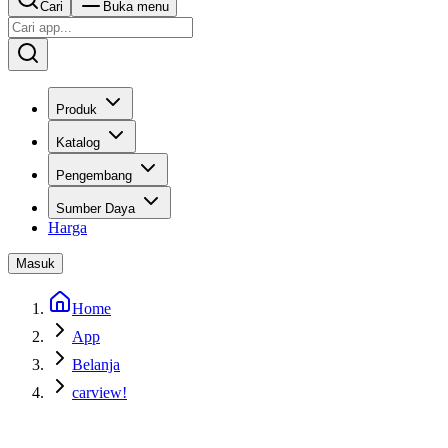
Cari
Buka menu
Produk
Katalog
Pengembang
Sumber Daya
Harga
Masuk
Home
App
Belanja
carview!