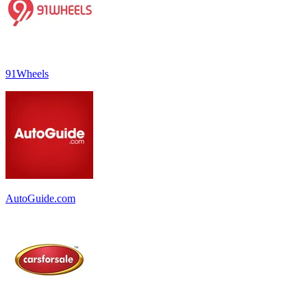
91Wheels
AutoGuide.com