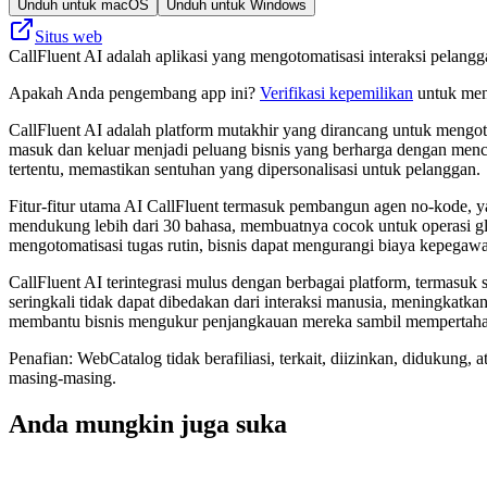
Unduh untuk macOS
Unduh untuk Windows
Situs web
CallFluent AI adalah aplikasi yang mengotomatisasi interaksi pelang
Apakah Anda pengembang app ini?
Verifikasi kepemilikan
untuk meng
CallFluent AI adalah platform mutakhir yang dirancang untuk mengoto
masuk dan keluar menjadi peluang bisnis yang berharga dengan mencip
tertentu, memastikan sentuhan yang dipersonalisasi untuk pelanggan.
Fitur-fitur utama AI CallFluent termasuk pembangun agen no-kode, 
mendukung lebih dari 30 bahasa, membuatnya cocok untuk operasi glo
mengotomatisasi tugas rutin, bisnis dapat mengurangi biaya kepegawa
CallFluent AI terintegrasi mulus dengan berbagai platform, termasuk
seringkali tidak dapat dibedakan dari interaksi manusia, meningkatka
membantu bisnis mengukur penjangkauan mereka sambil mempertahanka
Penafian: WebCatalog tidak berafiliasi, terkait, diizinkan, didukun
masing-masing.
Anda mungkin juga suka