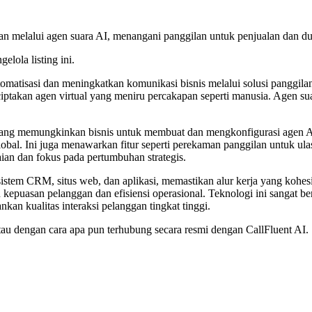
gan melalui agen suara AI, menangani panggilan untuk penjualan dan du
elola listing ini.
matisasi dan meningkatkan komunikasi bisnis melalui solusi panggilan
takan agen virtual yang meniru percakapan seperti manusia. Agen suar
yang memungkinkan bisnis untuk membuat dan mengkonfigurasi agen AI 
bal. Ini juga menawarkan fitur seperti perekaman panggilan untuk ula
ian dan fokus pada pertumbuhan strategis.
 sistem CRM, situs web, dan aplikasi, memastikan alur kerja yang koh
n kepuasan pelanggan dan efisiensi operasional. Teknologi ini sangat b
n kualitas interaksi pelanggan tingkat tinggi.
g, atau dengan cara apa pun terhubung secara resmi dengan CallFluent A