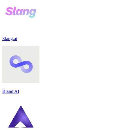
Slang.ai
Bland AI