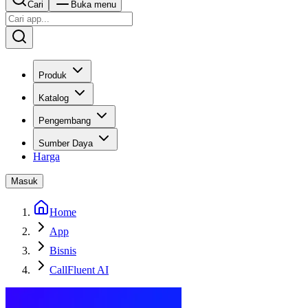
Cari
Buka menu
Produk
Katalog
Pengembang
Sumber Daya
Harga
Masuk
Home
App
Bisnis
CallFluent AI