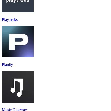
PlayTreks
Pianity
Music Gateway