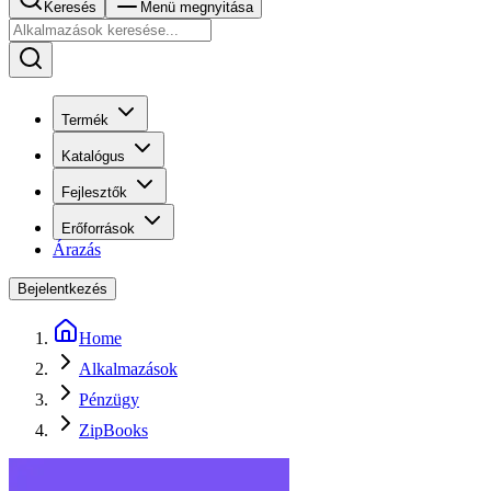
Keresés
Menü megnyitása
Termék
Katalógus
Fejlesztők
Erőforrások
Árazás
Bejelentkezés
Home
Alkalmazások
Pénzügy
ZipBooks