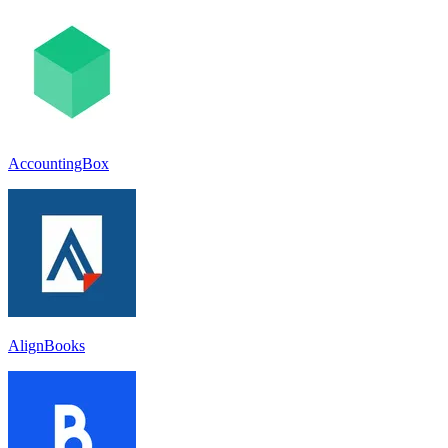
AccountingBox
AlignBooks