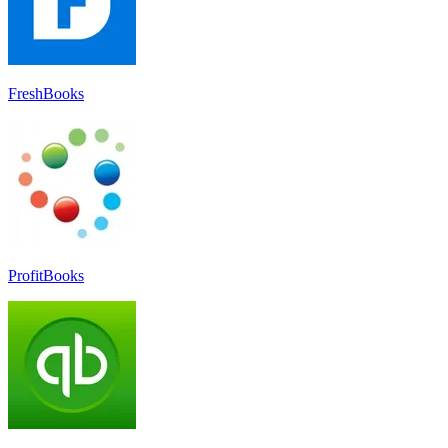
FreshBooks
ProfitBooks