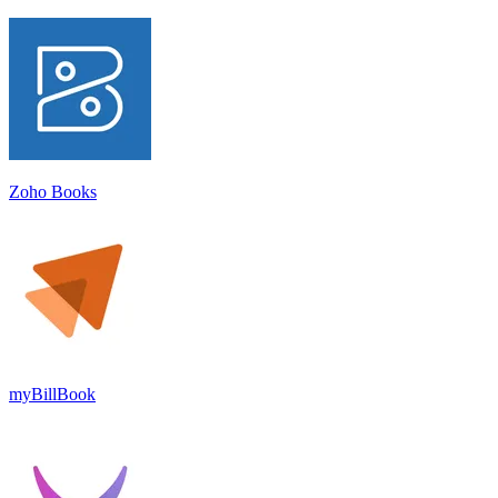
Zoho Books
myBillBook