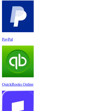
PayPal
QuickBooks Online