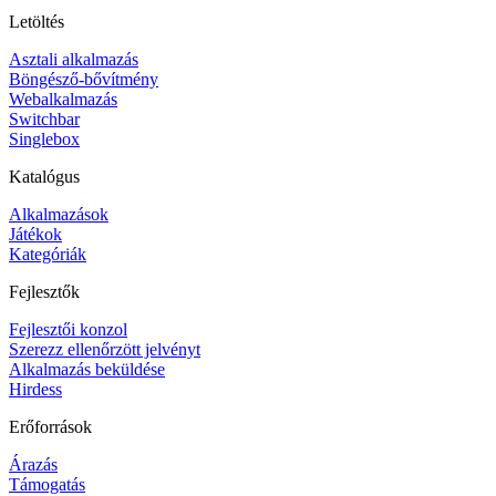
Letöltés
Asztali alkalmazás
Böngésző-bővítmény
Webalkalmazás
Switchbar
Singlebox
Katalógus
Alkalmazások
Játékok
Kategóriák
Fejlesztők
Fejlesztői konzol
Szerezz ellenőrzött jelvényt
Alkalmazás beküldése
Hirdess
Erőforrások
Árazás
Támogatás