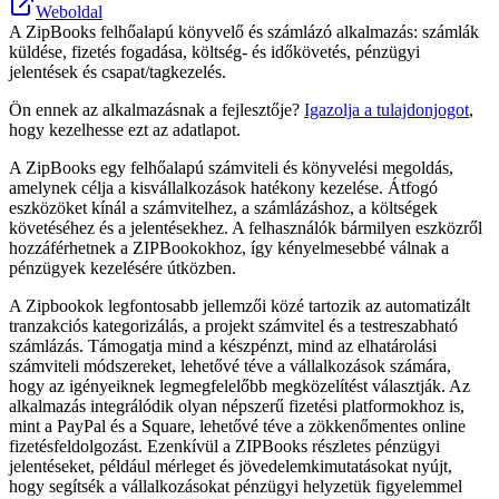
Weboldal
A ZipBooks felhőalapú könyvelő és számlázó alkalmazás: számlák
küldése, fizetés fogadása, költség- és időkövetés, pénzügyi
jelentések és csapat/tagkezelés.
Ön ennek az alkalmazásnak a fejlesztője?
Igazolja a tulajdonjogot
,
hogy kezelhesse ezt az adatlapot.
A ZipBooks egy felhőalapú számviteli és könyvelési megoldás,
amelynek célja a kisvállalkozások hatékony kezelése. Átfogó
eszközöket kínál a számvitelhez, a számlázáshoz, a költségek
követéséhez és a jelentésekhez. A felhasználók bármilyen eszközről
hozzáférhetnek a ZIPBookokhoz, így kényelmesebbé válnak a
pénzügyek kezelésére útközben.
A Zipbookok legfontosabb jellemzői közé tartozik az automatizált
tranzakciós kategorizálás, a projekt számvitel és a testreszabható
számlázás. Támogatja mind a készpénzt, mind az elhatárolási
számviteli módszereket, lehetővé téve a vállalkozások számára,
hogy az igényeiknek legmegfelelőbb megközelítést választják. Az
alkalmazás integrálódik olyan népszerű fizetési platformokhoz is,
mint a PayPal és a Square, lehetővé téve a zökkenőmentes online
fizetésfeldolgozást. Ezenkívül a ZIPBooks részletes pénzügyi
jelentéseket, például mérleget és jövedelemkimutatásokat nyújt,
hogy segítsék a vállalkozásokat pénzügyi helyzetük figyelemmel