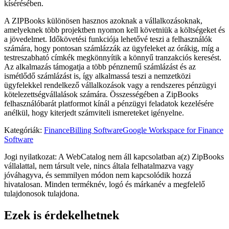
kísérésében.
A ZIPBooks különösen hasznos azoknak a vállalkozásoknak,
amelyeknek több projektben nyomon kell követniük a költségeket és
a jövedelmet. Időkövetési funkciója lehetővé teszi a felhasználók
számára, hogy pontosan számlázzák az ügyfeleket az órákig, míg a
testreszabható címkék megkönnyítik a könnyű tranzakciós keresést.
Az alkalmazás támogatja a több pénznemű számlázást és az
ismétlődő számlázást is, így alkalmassá teszi a nemzetközi
ügyfelekkel rendelkező vállalkozások vagy a rendszeres pénzügyi
kötelezettségvállalások számára. Összességében a ZipBooks
felhasználóbarát platformot kínál a pénzügyi feladatok kezelésére
anélkül, hogy kiterjedt számviteli ismereteket igényelne.
Kategóriák
:
Finance
Billing Software
Google Workspace for Finance
Software
Jogi nyilatkozat: A WebCatalog nem áll kapcsolatban a(z) ZipBooks
vállalattal, nem társult vele, nincs általa felhatalmazva vagy
jóváhagyva, és semmilyen módon nem kapcsolódik hozzá
hivatalosan. Minden terméknév, logó és márkanév a megfelelő
tulajdonosok tulajdona.
Ezek is érdekelhetnek