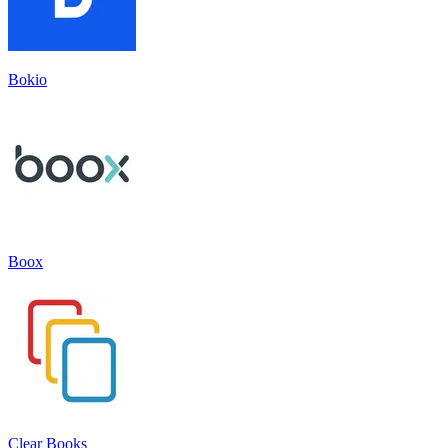
Bokio
Boox
Clear Books