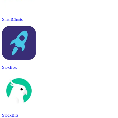
SmartCharts
StoxBox
StockBits