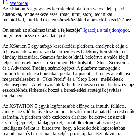
Weboldal
Az xStation 5 egy webes kereskedési platform valós idejű piaci
adatokkal, rendeléskezeléssel (piac, limit, stop), technikai
mutatókkal, hírekkel és elemzőeszközökkel a pozíciók kezeléséhez.
Ön ennek az alkalmazásnak a fejlesztője?
Igazolja a tulajdonjogot
,
hogy kezelhesse ezt az adatlapot.
Az XStation 5 egy átfogó kereskedési platform, amelynek célja a
felhasználók számára zökkenőmentes és hatékony kereskedelmi
élmény biztosítása. Számos funkciót kínál, beleértve a valós idejű
teljesítmény-elemzést, a Sentiment Heatrols-ot, a Stock Scroverer-t
és a Advanced Trading számológépet. A platform támogatja a
különféle rendelési típusokat, például a piacot, a limit és a leállítási
megrendeléseket, a "Take Profit" és a "Stop-Loss" mellékletek
lehetőségeivel. A felhasználók különféle műszaki mutatókhoz és rajz
eszközökhöz férhetnek hozzá a kereskedési stratégiák javítása
érdekében.
Az XSTATION 5 egyik legfontosabb előnye az intuitív felülete,
amely hozzáférhetővé teszi mind a kezdő, mind a haladó kereskedők
számára. A platform több eszközön elérhető, beleértve az asztali
számítógépeket, a táblagépeket, a mobiltelefonokat és még az
intelligens órákat is, biztosítva, hogy a kereskedők kapcsolatban
maradjanak és bárhonnan kezeljék pozíciójukat. Ezenkívül az