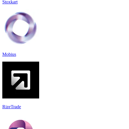
Stoxkart
Mobius
RizeTrade