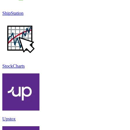
ShipStation
StockCharts
Upstox