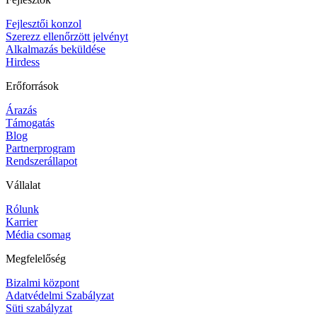
Fejlesztői konzol
Szerezz ellenőrzött jelvényt
Alkalmazás beküldése
Hirdess
Erőforrások
Árazás
Támogatás
Blog
Partnerprogram
Rendszerállapot
Vállalat
Rólunk
Karrier
Média csomag
Megfelelőség
Bizalmi központ
Adatvédelmi Szabályzat
Süti szabályzat