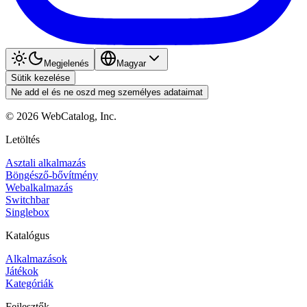
Megjelenés
Magyar
Sütik kezelése
Ne add el és ne oszd meg személyes adataimat
©
2026
WebCatalog, Inc.
Letöltés
Asztali alkalmazás
Böngésző-bővítmény
Webalkalmazás
Switchbar
Singlebox
Katalógus
Alkalmazások
Játékok
Kategóriák
Fejlesztők