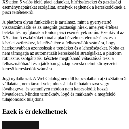
XStation 5 valós idejű piaci adatokat, hírfrissítéseket és gazdasági
eseménynaptárakat szolgáltat, amelyek segítenek a kereskedőknek a
piaci feltételekről.
A platform olyan funkciókat is tartalmaz, mint a gyertyatartó
visszaszámlálók és az integrált gazdasági hírek, amelyek értékes
betekintést nyújtanak a fontos piaci események során. Ezenkívül az
XStation 5 eszközöket kínál a piaci érzelmek elemzéséhez és a
készlet -szűréshez, lehetővé téve a felhasználók számára, hogy
hatékonyabban azonosítsák a trendeket és a lehetőségeket. Noha ez
nem támogatja az automatizált kereskedési stratégiákat, a platform
robusztus szolgáltatási készlete megbízható választássá teszi a
felhasználóbarát és a játékban gazdag kereskedelmi környezetet
kereső kereskedők számára.
Jogi nyilatkozat: A WebCatalog nem áll kapcsolatban a(z) xStation 5
vállalattal, nem társult vele, nincs általa felhatalmazva vagy
jóváhagyva, és semmilyen módon nem kapcsolódik hozzá
hivatalosan. Minden terméknév, logó és márkanév a megfelelő
tulajdonosok tulajdona.
Ezek is érdekelhetnek