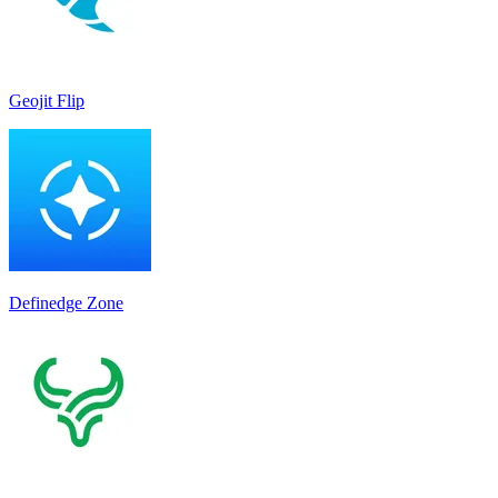
Geojit Flip
Definedge Zone