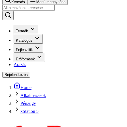
Keresés
Menü megnyitása
Termék
Katalógus
Fejlesztők
Erőforrások
Árazás
Bejelentkezés
Home
Alkalmazások
Pénzügy
xStation 5