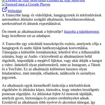
Weboldal
A Transcribe hang- és videófájlok, hangjegyzetek és telefonhívások
automatikus átírására szolgáló alkalmazás, beszédazonosítással,
szerkesztéssel és átiratok exportálásával.
Ön ennek az alkalmazásnak a fejlesztője?
Igazolja a tulajdonjogot
,
hogy kezelhesse ezt az adatlapot.
A Transcribe egy sokoldalú transzkripciós eszköz, amelynek célja a
hangjegyek és audio fájlok hatékonyságának konvertálása.
Támogatja a különféle formátumokat, lehetővé téve a felhasználók
számára, hogy az Audio -t közvetlenül az alkalmazáson belül
rögzítsék, importálják a meglévő fájlokat, vagy akár átírják a hangot
a video -linkekről olyan platformokról, mint az Instagram, a Tiktok
és a YouTube. Ez az alkalmazás különösen hasznos olyan
feladatokhoz, mint interjúk, előadások, találkozók és személyes
jegyzetek.
Az alkalmazás egyik kiemelkedő funkciója a telefonhívások
rögzítésére és átírására képes, biztosítva, hogy minden beszélgetés
pontosan rögzüljön. Az átírásokat fejlett AI motorok táplálják,
amelyek gyors, biztonságos és pontos eredményeket adnak.
Ezenkívül az alkalmazás több nyelvet és akcentust támogat, így