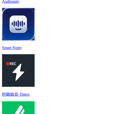
Audiosum
Smart Noter
秒聽錄音-Tinrec