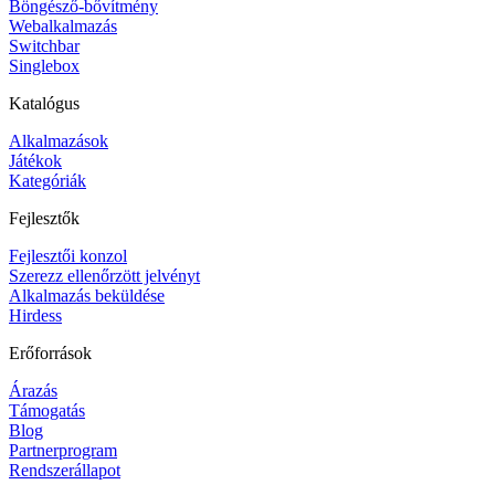
Böngésző-bővítmény
Webalkalmazás
Switchbar
Singlebox
Katalógus
Alkalmazások
Játékok
Kategóriák
Fejlesztők
Fejlesztői konzol
Szerezz ellenőrzött jelvényt
Alkalmazás beküldése
Hirdess
Erőforrások
Árazás
Támogatás
Blog
Partnerprogram
Rendszerállapot