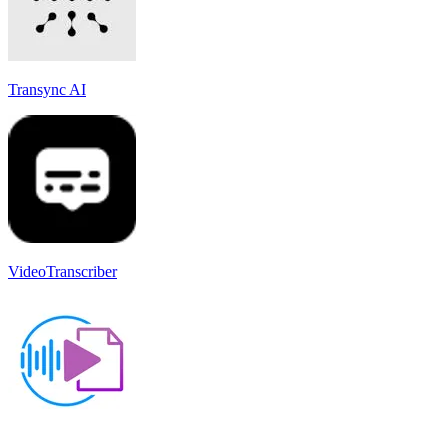
Transync AI
VideoTranscriber