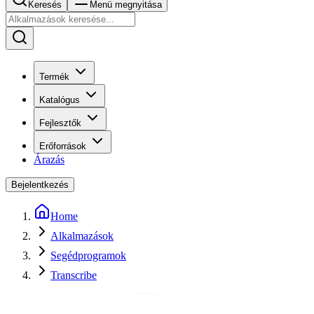
Keresés
Menü megnyitása
Termék
Katalógus
Fejlesztők
Erőforrások
Árazás
Bejelentkezés
Home
Alkalmazások
Segédprogramok
Transcribe