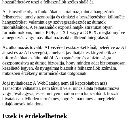
hozzáférhetővé teszi a felhasználók széles skáláját.
A Transcribe olyan funkciókat is tartalmaz, mint a hangszórók
felismerése, amely azonosítja és címkézi a beszélgetésben különféle
hangszórókat, valamint egy szövegszerkesztőt az átiratok
finomításához. A felhasználók exportálhatják átiratukat olyan
formátumokban, mint a PDF, a TXT vagy a DOCX, megkönnyítve
a megosztás vagy más alkalmazásokba történő integrálását.
Az alkalmazás további AI-vezérelt eszközöket kínál, beleértve az AI
átírást és az AI csevegést, amelyek javíthatják és kinyerhetik az
információkat az átiratokból. A magánéletre és a biztonságra
összpontosítva az átírása biztosítja, hogy minden adat biztonságosan
kezelhető legyen, és nyugalmat biztosít a felhasználók számára,
miközben érzékeny információkkal dolgoznak.
Jogi nyilatkozat: A WebCatalog nem áll kapcsolatban a(z)
Transcribe vállalattal, nem társult vele, nincs általa felhatalmazva
vagy jóváhagyva, és semmilyen módon nem kapcsolódik hozzá
hivatalosan. Minden terméknév, logó és márkanév a megfelelő
tulajdonosok tulajdona.
Ezek is érdekelhetnek