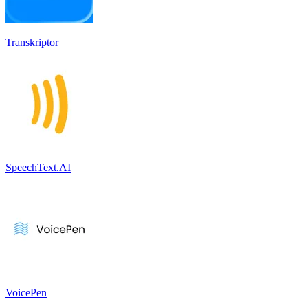
Transkriptor
SpeechText.AI
VoicePen