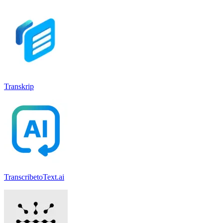
Transkrip
TranscribetoText.ai