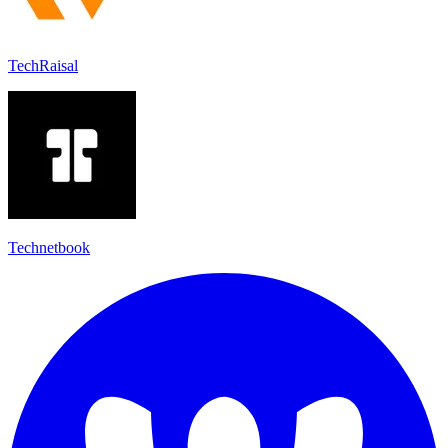
TechRaisal
Technetbook