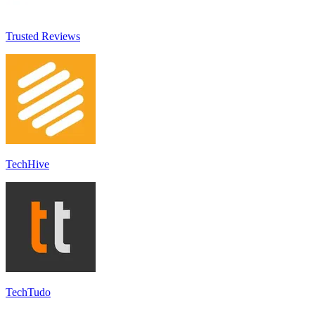
Trusted Reviews
TechHive
TechTudo