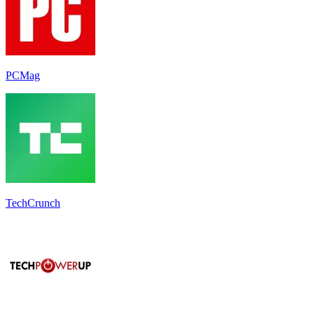
PCMag
TechCrunch