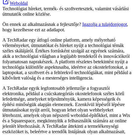
Weboldal
Technológiai híreket, termék- és szoftvertesztek, valamint vásárlási
útmutatók online közlése.
Ön ennek az alkalmazásnak a fejlesztője?
Igazolja a tulajdonjogot
,
hogy kezelhesse ezt az adatlapot.
A TechRadar egy átfogó online platform, amely mélyreható
véleményeket, útmutatókat és híreket nyújt a technológiai témák
széles skálájáról. Értékes forrásként szolgál az egyének számára,
akik a technológiai világban a legújabb trendekről és innovációkról
folyamatosan naprakészek. A platform részletes betekintést nyújt a
technológia különféle aspektusaiba, ideértve az okostelefonokat, a
laptopokat, a szoftvert és a feltörekvő technológiákat, mint például a
kibővített valóság és a mesterséges intelligencia.
A TechRadar egyik legfontosabb jellemzője a fogyasztói
elektronika, például a csúcskategóriás okostelefonok széles körű
lefedettsége, amelyeket teljesítményük, kamera képességeik és
építési minőségük alapján elemeznek. Ezenkívül lépésről lépésre
útmutatásokat nyújt arról, hogyan lehet olyan webhelyeket
létrehozni, amelyek olyan népszerű weboldal-építőkkel, mint a Wix
és a Squarespace, megkönnyítik a felhasználók számára az online
jelenlét létrehozását. A TechRadar áttekinti a termelékenységi
eszközöket is, beleértve a teendők listájának olyan alkalmazásait,