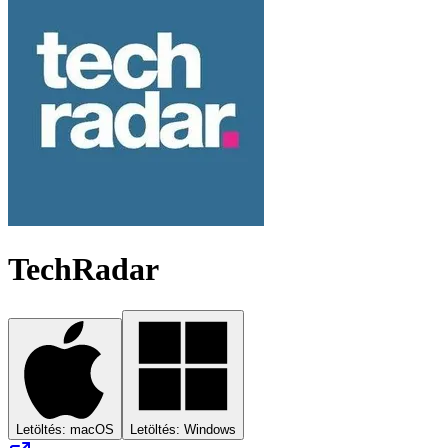
TechRadar
Letöltés: macOS
Letöltés: Windows