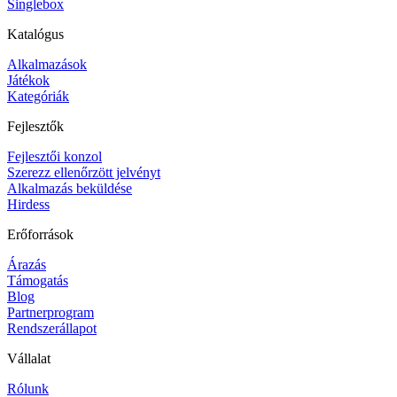
Singlebox
Katalógus
Alkalmazások
Játékok
Kategóriák
Fejlesztők
Fejlesztői konzol
Szerezz ellenőrzött jelvényt
Alkalmazás beküldése
Hirdess
Erőforrások
Árazás
Támogatás
Blog
Partnerprogram
Rendszerállapot
Vállalat
Rólunk