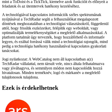
mint a ToDoist és a TickTick, kiemelve azok funkcióit és előnyeit a
feladatok és az ütemtervek hatékony kezeléséhez.
A technológiával kapcsolatos információk széles spektrumának
nyújtásával a TechRadar segíti a felhasználókat megalapozott
döntések meghozatalában a technológiai választásokról, függetlenül
attól, hogy frissítik eszközeiket, felépítik egy weboldalt, vagy
optimalizálják termelékenységüket a megfelelő alkalmazásokkal. A
platform tartalmát úgy tervezték, hogy hozzáférhető és informatív
legyen, és ezáltal forrássá válik mind a technológiai rajongók, mind
pedig a technológia hatékony használatával kapcsolatos gyakorlati
tanácsokat.
Jogi nyilatkozat: A WebCatalog nem áll kapcsolatban a(z)
TechRadar vállalattal, nem társult vele, nincs általa felhatalmazva
vagy jóváhagyva, és semmilyen módon nem kapcsolódik hozzá
hivatalosan. Minden terméknév, logó és márkanév a megfelelő
tulajdonosok tulajdona.
Ezek is érdekelhetnek