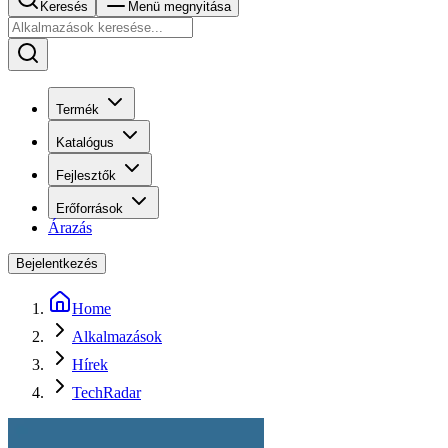
Keresés
Menü megnyitása
Termék
Katalógus
Fejlesztők
Erőforrások
Árazás
Bejelentkezés
Home
Alkalmazások
Hírek
TechRadar