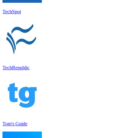
TechSpot
TechRepublic
Tom's Guide