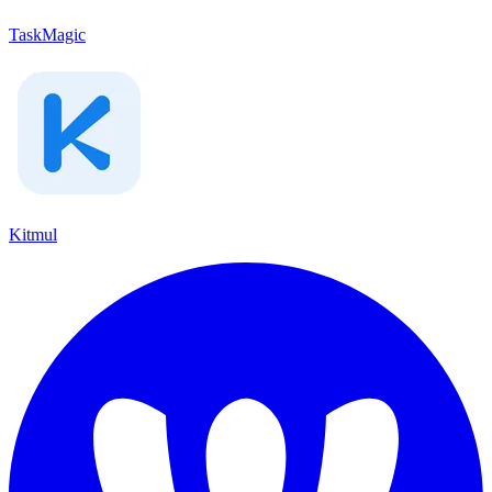
TaskMagic
Kitmul