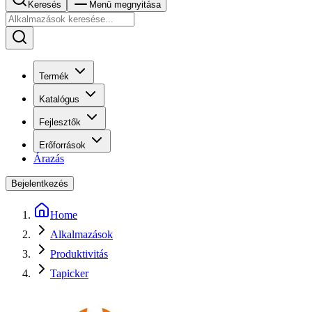
Keresés
Menü megnyitása
Termék
Katalógus
Fejlesztők
Erőforrások
Árazás
Bejelentkezés
Home
Alkalmazások
Produktivitás
Tapicker