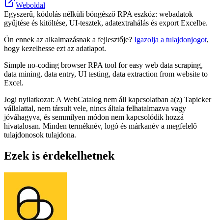
Weboldal
Egyszerű, kódolás nélküli böngésző RPA eszköz: webadatok
gyűjtése és kitöltése, UI-tesztek, adatextrahálás és export Excelbe.
Ön ennek az alkalmazásnak a fejlesztője?
Igazolja a tulajdonjogot
,
hogy kezelhesse ezt az adatlapot.
Simple no-coding browser RPA tool for easy web data scraping,
data mining, data entry, UI testing, data extraction from website to
Excel.
Jogi nyilatkozat: A WebCatalog nem áll kapcsolatban a(z) Tapicker
vállalattal, nem társult vele, nincs általa felhatalmazva vagy
jóváhagyva, és semmilyen módon nem kapcsolódik hozzá
hivatalosan. Minden terméknév, logó és márkanév a megfelelő
tulajdonosok tulajdona.
Ezek is érdekelhetnek