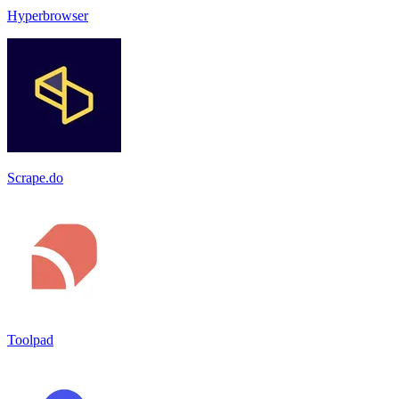
Hyperbrowser
Scrape.do
Toolpad