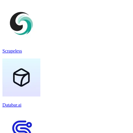
Scrapeless
Databar.ai