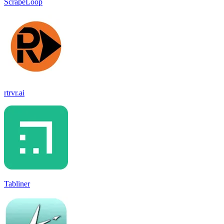
ScrapeLoop
rtrvr.ai
Tabliner