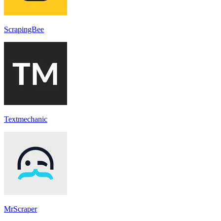
ScrapingBee
Textmechanic
MrScraper