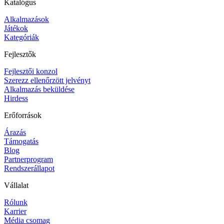
Katalógus
Alkalmazások
Játékok
Kategóriák
Fejlesztők
Fejlesztői konzol
Szerezz ellenőrzött jelvényt
Alkalmazás beküldése
Hirdess
Erőforrások
Árazás
Támogatás
Blog
Partnerprogram
Rendszerállapot
Vállalat
Rólunk
Karrier
Média csomag