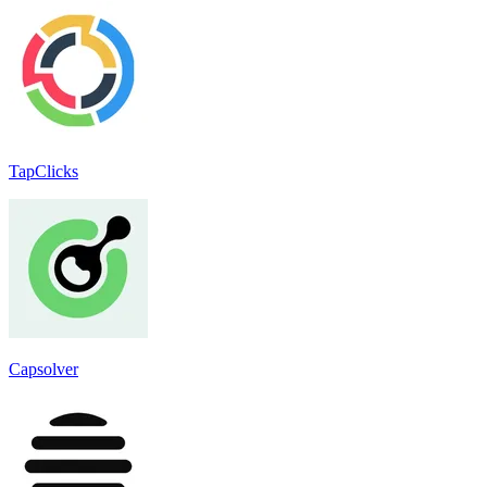
TapClicks
Capsolver