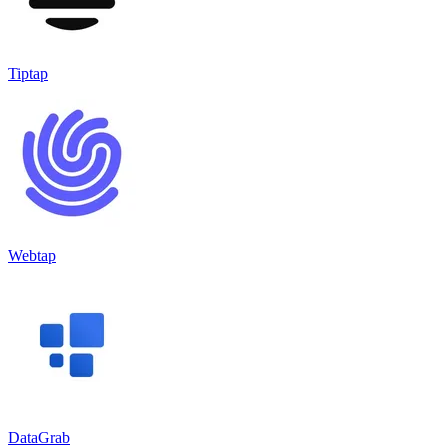
Tiptap
Webtap
DataGrab