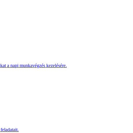
okat a napi munkavégzés kezelésére.
eladatait.