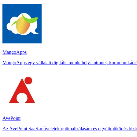
MangoApps
MangoApps egy vállalati digitális munkahely: intranet, kommunikáció,
AvePoint
Az AvePoint SaaS-műveletek optimalizálására és együttműködés biztons