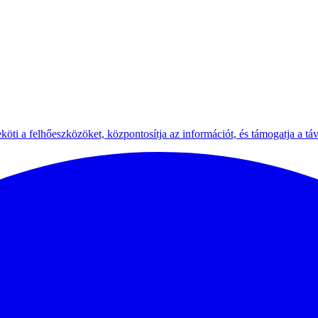
köti a felhőeszközöket, központosítja az információt, és támogatja a tá