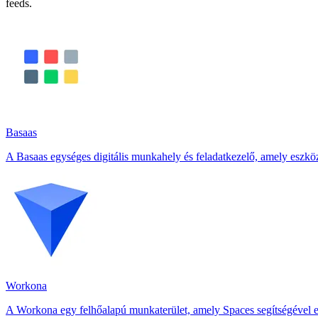
feeds.
Basaas
A Basaas egységes digitális munkahely és feladatkezelő, amely eszkö
Workona
A Workona egy felhőalapú munkaterület, amely Spaces segítségével egy