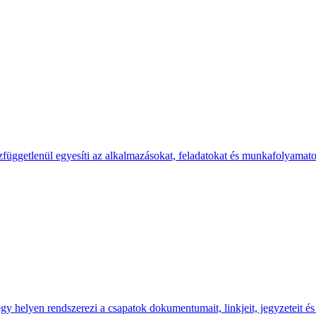
zfüggetlenül egyesíti az alkalmazásokat, feladatokat és munkafolyamat
 helyen rendszerezi a csapatok dokumentumait, linkjeit, jegyzeteit és f