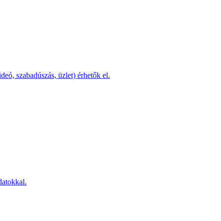
ideó, szabadúszás, üzlet) érhetők el.
datokkal.