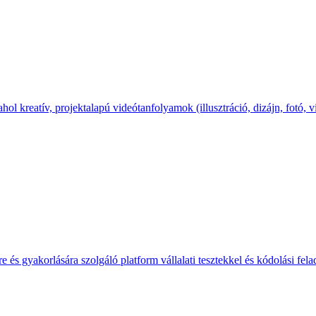
hol kreatív, projektalapú videótanfolyamok (illusztráció, dizájn, fotó, v
 és gyakorlására szolgáló platform vállalati tesztekkel és kódolási fela