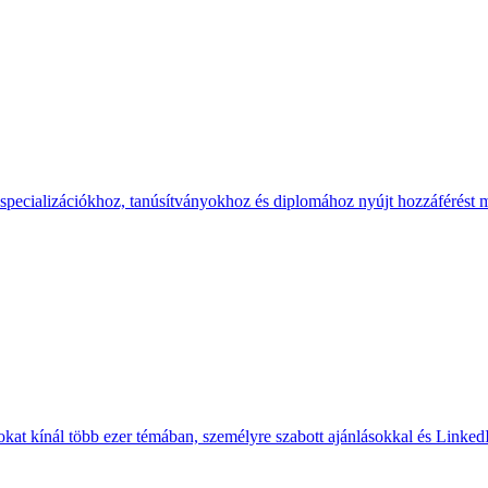
specializációkhoz, tanúsítványokhoz és diplomához nyújt hozzáférést 
okat kínál több ezer témában, személyre szabott ajánlásokkal és LinkedI