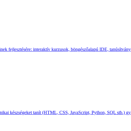
inek fejlesztésére: interaktív kurzusok, böngészőalapú IDE, tanúsítv
nikai készségeket tanít (HTML, CSS, JavaScript, Python, SQL stb.) gyak