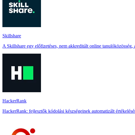
Skillshare
A Skillshare egy előfizetéses, nem akkreditált online tanulóközösség, a
HackerRank
HackerRank: fejlesztők kódolási készségeinek automatizált értékelésére