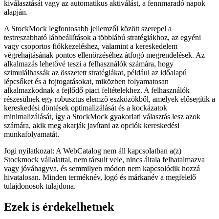
kiválasztását vagy az automatikus aktiválást, a fennmaradó napok
alapján.
A StockMock legfontosabb jellemzői között szerepel a
testreszabható lábbeállítások a többlábú stratégiákhoz, az egyéni
vagy csoportos fiókkezeléshez, valamint a kereskedelem
végrehajtásának pontos ellenőrzéséhez átfogó megrendelések. Az
alkalmazás lehetővé teszi a felhasználók számára, hogy
szimulálhassák az összetett stratégiákat, például az időalapú
lépcsőket és a fojtogatásokat, miközben folyamatosan
alkalmazkodnak a fejlődő piaci feltételekhez. A felhasználók
részesülnek egy robusztus elemző eszközökből, amelyek elősegítik a
kereskedési döntések optimalizálását és a kockázatok
minimalizálását, így a StockMock gyakorlati választás lesz azok
számára, akik meg akarják javítani az opciók kereskedési
munkafolyamatát.
Jogi nyilatkozat: A WebCatalog nem áll kapcsolatban a(z)
Stockmock vállalattal, nem társult vele, nincs általa felhatalmazva
vagy jóváhagyva, és semmilyen módon nem kapcsolódik hozzá
hivatalosan. Minden terméknév, logó és márkanév a megfelelő
tulajdonosok tulajdona.
Ezek is érdekelhetnek