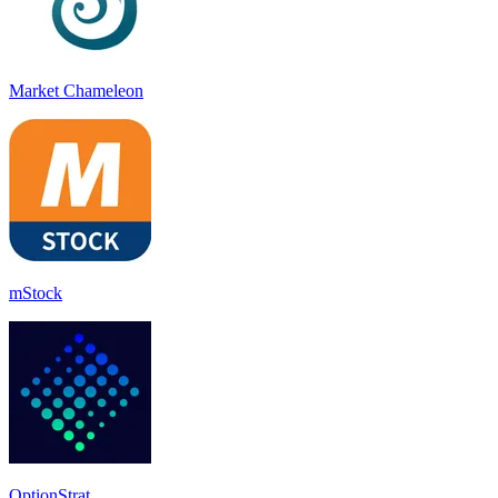
Market Chameleon
mStock
OptionStrat