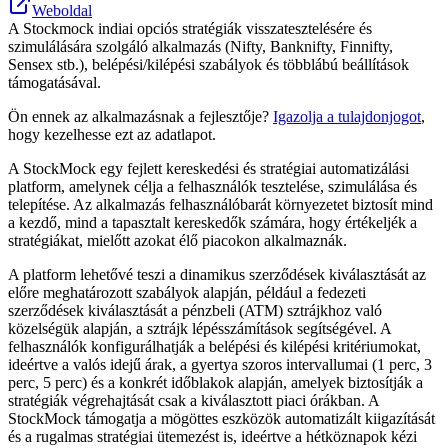
Weboldal
A Stockmock indiai opciós stratégiák visszatesztelésére és
szimulálására szolgáló alkalmazás (Nifty, Banknifty, Finnifty,
Sensex stb.), belépési/kilépési szabályok és többlábú beállítások
támogatásával.
Ön ennek az alkalmazásnak a fejlesztője?
Igazolja a tulajdonjogot
,
hogy kezelhesse ezt az adatlapot.
A StockMock egy fejlett kereskedési és stratégiai automatizálási
platform, amelynek célja a felhasználók tesztelése, szimulálása és
telepítése. Az alkalmazás felhasználóbarát környezetet biztosít mind
a kezdő, mind a tapasztalt kereskedők számára, hogy értékeljék a
stratégiákat, mielőtt azokat élő piacokon alkalmaznák.
A platform lehetővé teszi a dinamikus szerződések kiválasztását az
előre meghatározott szabályok alapján, például a fedezeti
szerződések kiválasztását a pénzbeli (ATM) sztrájkhoz való
közelségük alapján, a sztrájk lépésszámítások segítségével. A
felhasználók konfigurálhatják a belépési és kilépési kritériumokat,
ideértve a valós idejű árak, a gyertya szoros intervallumai (1 perc, 3
perc, 5 perc) és a konkrét időblakok alapján, amelyek biztosítják a
stratégiák végrehajtását csak a kiválasztott piaci órákban. A
StockMock támogatja a mögöttes eszközök automatizált kiigazítását
és a rugalmas stratégiai ütemezést is, ideértve a hétköznapok kézi