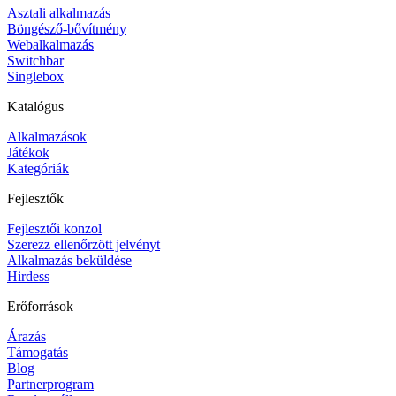
Asztali alkalmazás
Böngésző-bővítmény
Webalkalmazás
Switchbar
Singlebox
Katalógus
Alkalmazások
Játékok
Kategóriák
Fejlesztők
Fejlesztői konzol
Szerezz ellenőrzött jelvényt
Alkalmazás beküldése
Hirdess
Erőforrások
Árazás
Támogatás
Blog
Partnerprogram