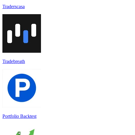
Traderscasa
Tradebreath
Portfolio Backtest