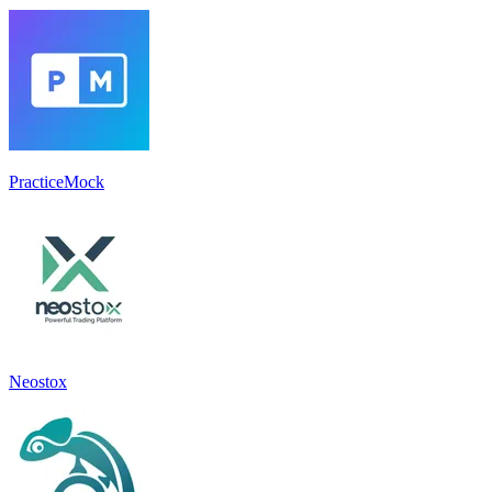
PracticeMock
Neostox