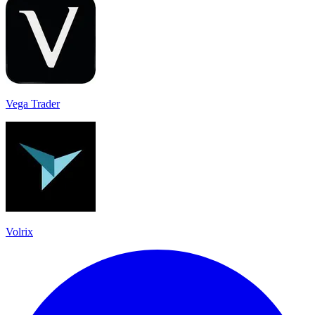
Vega Trader
Volrix