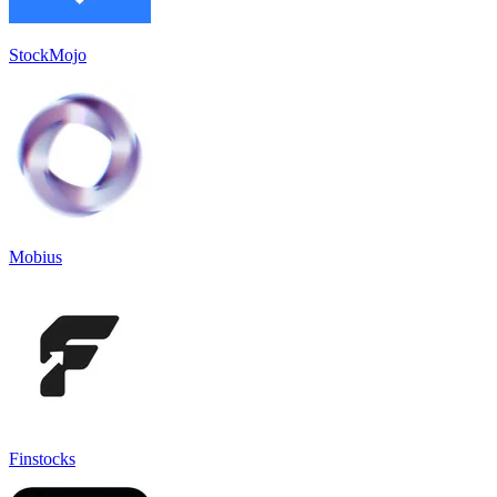
StockMojo
Mobius
Finstocks