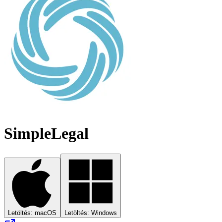
SimpleLegal
Letöltés: macOS
Letöltés: Windows