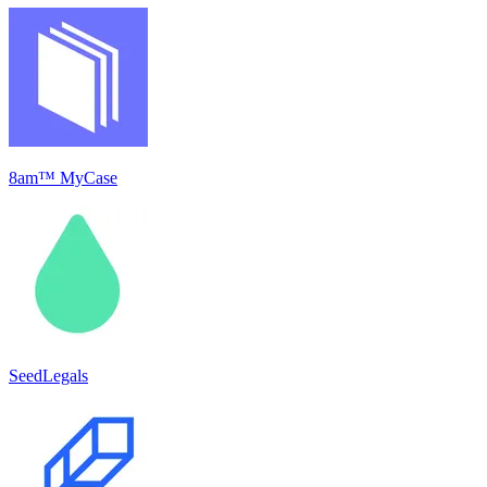
8am™ MyCase
SeedLegals