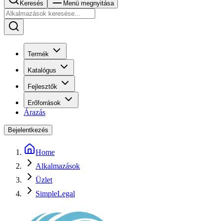
Keresés
Menü megnyitása
Termék
Katalógus
Fejlesztők
Erőforrások
Árazás
Bejelentkezés
Home
Alkalmazások
Üzlet
SimpleLegal