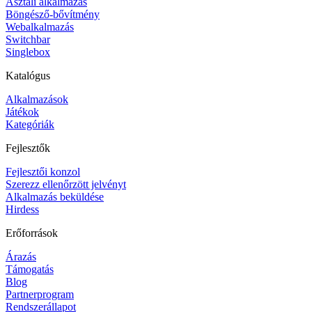
Asztali alkalmazás
Böngésző-bővítmény
Webalkalmazás
Switchbar
Singlebox
Katalógus
Alkalmazások
Játékok
Kategóriák
Fejlesztők
Fejlesztői konzol
Szerezz ellenőrzött jelvényt
Alkalmazás beküldése
Hirdess
Erőforrások
Árazás
Támogatás
Blog
Partnerprogram
Rendszerállapot