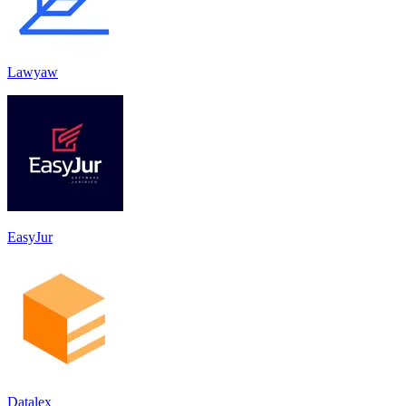
Lawyaw
EasyJur
Datalex