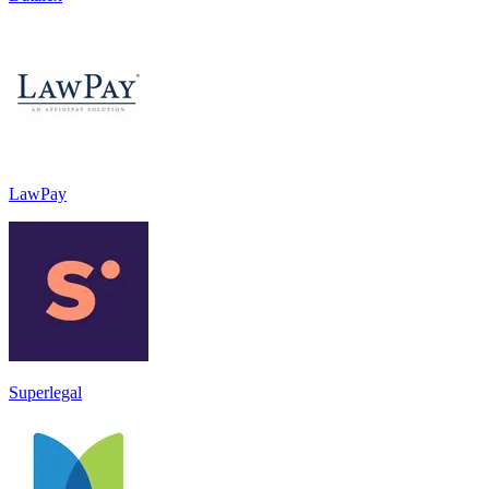
LawPay
Superlegal