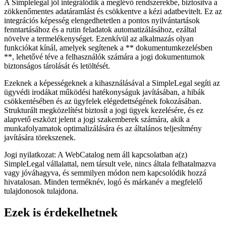
A Simplelegal jól integrálódik a meglévő rendszerekbe, biztosítva a
zökkenőmentes adatáramlást és csökkentve a kézi adatbevitelt. Ez az
integrációs képesség elengedhetetlen a pontos nyilvántartások
fenntartásához és a rutin feladatok automatizálásához, ezáltal
növelve a termelékenységet. Ezenkívül az alkalmazás olyan
funkciókat kínál, amelyek segítenek a ** dokumentumkezelésben
**, lehetővé téve a felhasználók számára a jogi dokumentumok
biztonságos tárolását és letöltését.
Ezeknek a képességeknek a kihasználásával a SimpleLegal segíti az
ügyvédi irodákat működési hatékonyságuk javításában, a hibák
csökkentésében és az ügyfelek elégedettségének fokozásában.
Strukturált megközelítést biztosít a jogi ügyek kezelésére, és ez
alapvető eszközt jelent a jogi szakemberek számára, akik a
munkafolyamatok optimalizálására és az általános teljesítmény
javítására törekszenek.
Jogi nyilatkozat: A WebCatalog nem áll kapcsolatban a(z)
SimpleLegal vállalattal, nem társult vele, nincs általa felhatalmazva
vagy jóváhagyva, és semmilyen módon nem kapcsolódik hozzá
hivatalosan. Minden terméknév, logó és márkanév a megfelelő
tulajdonosok tulajdona.
Ezek is érdekelhetnek