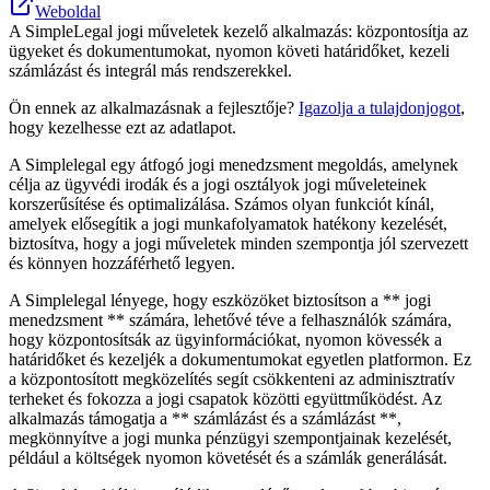
Weboldal
A SimpleLegal jogi műveletek kezelő alkalmazás: központosítja az
ügyeket és dokumentumokat, nyomon követi határidőket, kezeli
számlázást és integrál más rendszerekkel.
Ön ennek az alkalmazásnak a fejlesztője?
Igazolja a tulajdonjogot
,
hogy kezelhesse ezt az adatlapot.
A Simplelegal egy átfogó jogi menedzsment megoldás, amelynek
célja az ügyvédi irodák és a jogi osztályok jogi műveleteinek
korszerűsítése és optimalizálása. Számos olyan funkciót kínál,
amelyek elősegítik a jogi munkafolyamatok hatékony kezelését,
biztosítva, hogy a jogi műveletek minden szempontja jól szervezett
és könnyen hozzáférhető legyen.
A Simplelegal lényege, hogy eszközöket biztosítson a ** jogi
menedzsment ** számára, lehetővé téve a felhasználók számára,
hogy központosítsák az ügyinformációkat, nyomon kövessék a
határidőket és kezeljék a dokumentumokat egyetlen platformon. Ez
a központosított megközelítés segít csökkenteni az adminisztratív
terheket és fokozza a jogi csapatok közötti együttműködést. Az
alkalmazás támogatja a ** számlázást és a számlázást **,
megkönnyítve a jogi munka pénzügyi szempontjainak kezelését,
például a költségek nyomon követését és a számlák generálását.