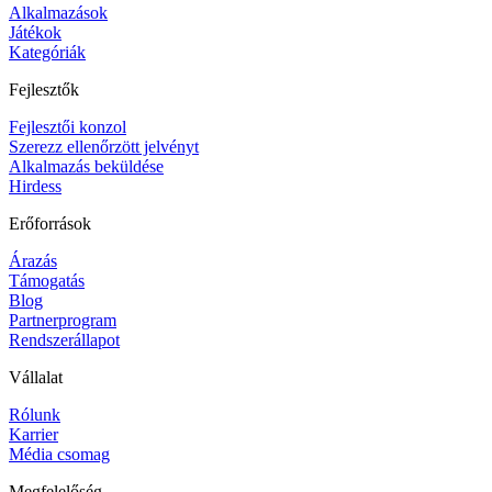
Alkalmazások
Játékok
Kategóriák
Fejlesztők
Fejlesztői konzol
Szerezz ellenőrzött jelvényt
Alkalmazás beküldése
Hirdess
Erőforrások
Árazás
Támogatás
Blog
Partnerprogram
Rendszerállapot
Vállalat
Rólunk
Karrier
Média csomag
Megfelelőség