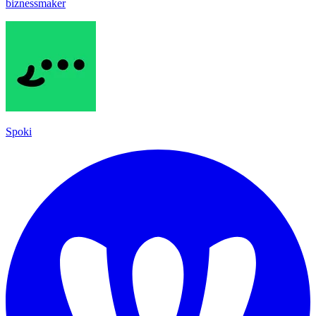
biznessmaker
Spoki