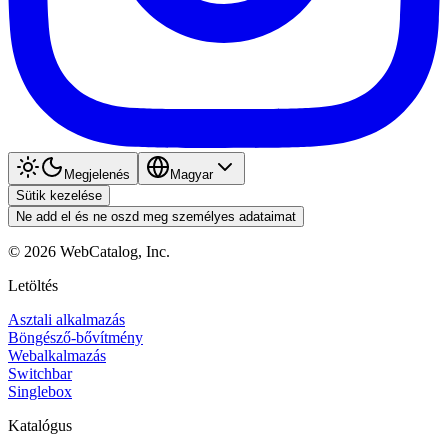
Megjelenés
Magyar
Sütik kezelése
Ne add el és ne oszd meg személyes adataimat
©
2026
WebCatalog, Inc.
Letöltés
Asztali alkalmazás
Böngésző-bővítmény
Webalkalmazás
Switchbar
Singlebox
Katalógus