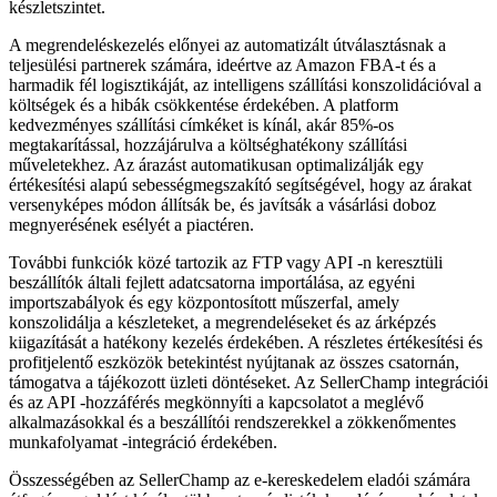
készletszintet.
A megrendeléskezelés előnyei az automatizált útválasztásnak a
teljesülési partnerek számára, ideértve az Amazon FBA-t és a
harmadik fél logisztikáját, az intelligens szállítási konszolidációval a
költségek és a hibák csökkentése érdekében. A platform
kedvezményes szállítási címkéket is kínál, akár 85%-os
megtakarítással, hozzájárulva a költséghatékony szállítási
műveletekhez. Az árazást automatikusan optimalizálják egy
értékesítési alapú sebességmegszakító segítségével, hogy az árakat
versenyképes módon állítsák be, és javítsák a vásárlási doboz
megnyerésének esélyét a piactéren.
További funkciók közé tartozik az FTP vagy API -n keresztüli
beszállítók általi fejlett adatcsatorna importálása, az egyéni
importszabályok és egy központosított műszerfal, amely
konszolidálja a készleteket, a megrendeléseket és az árképzés
kiigazítását a hatékony kezelés érdekében. A részletes értékesítési és
profitjelentő eszközök betekintést nyújtanak az összes csatornán,
támogatva a tájékozott üzleti döntéseket. Az SellerChamp integrációi
és az API -hozzáférés megkönnyíti a kapcsolatot a meglévő
alkalmazásokkal és a beszállítói rendszerekkel a zökkenőmentes
munkafolyamat -integráció érdekében.
Összességében az SellerChamp az e-kereskedelem eladói számára