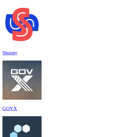
Shoopy
GOVX