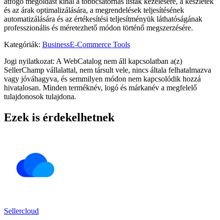
átfogó megoldást kínál a többcsatornás listák kezelésére, a készletek
és az árak optimalizálására, a megrendelések teljesítésének
automatizálására és az értékesítési teljesítményük láthatóságának
professzionális és méretezhető módon történő megszerzésére.
Kategóriák
:
Business
E-Commerce Tools
Jogi nyilatkozat: A WebCatalog nem áll kapcsolatban a(z)
SellerChamp vállalattal, nem társult vele, nincs általa felhatalmazva
vagy jóváhagyva, és semmilyen módon nem kapcsolódik hozzá
hivatalosan. Minden terméknév, logó és márkanév a megfelelő
tulajdonosok tulajdona.
Ezek is érdekelhetnek
Sellercloud