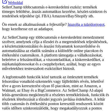
Weboldal
SellerChamp többcsatornás e‑kereskedelmi eszköz: termékek
tömeges feltöltése, árazás automatikus kezelése, készlet-szinkron és
rendelések teljesítése (pl. FBA) Amazon/eBay/Shopify stb.
Ön ennek az alkalmazásnak a fejlesztője?
Igazolja a tulajdonjogot
,
hogy kezelhesse ezt az adatlapot.
Az SellerChamp egy többcsatornás e-kereskedelmi menedzsment
szoftver, amelynek célja a tőzsdei és a megrendelések teljesítésének,
a készletszinkronizálási és árazási folyamatok korszerűsítése és
automatizálása az eladók számára a különféle online piacokon és
értékesítési csatornákon. A platform támogatja a vállalkozásokat,
beleértve a felszámolókat, a viszonteladókat, a kiskereskedőket, a
márkatulajdonosokat és a csepphelyeket, azáltal, hogy az egyes
műveletekhez testreszabott eszközöket biztosít.
A legfontosabb funkciók közé tartozik az ömlesztett termékek
felsorolása vonalkód-szkennelés vagy fájlfeltöltés révén, lehetővé
téve a gyors keresztezést olyan fő piacokon, mint az Amazon, a
Walmart, az Ebay és a BigCommerce. Az SellerChamp AI-alapú
leírás-generátora megkönnyíti a részletes termékleírások, funkciók és
részletek létrehozását a tőzsdei jegyzés javítása érdekében. A leltár
több csatornán és értékesítési ponton keresztüli rendszerek között
valós időben szinkronizálódik, hogy megakadályozzuk a pontos