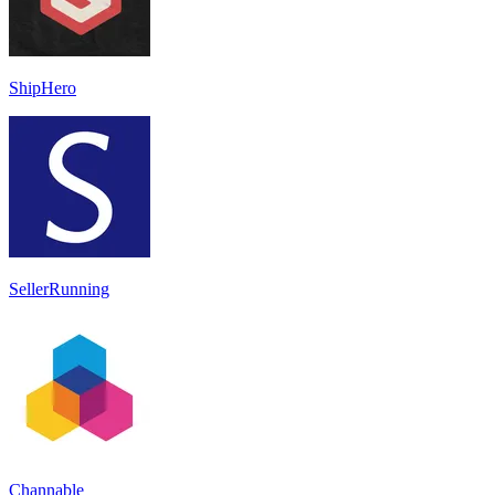
ShipHero
SellerRunning
Channable