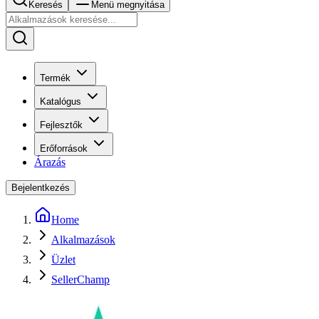
Keresés
Menü megnyitása
Termék
Katalógus
Fejlesztők
Erőforrások
Árazás
Bejelentkezés
Home
Alkalmazások
Üzlet
SellerChamp