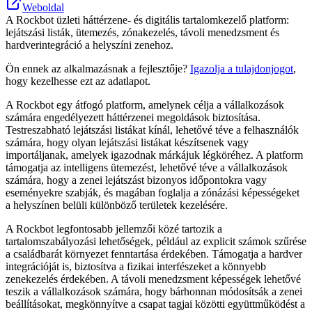
Weboldal
A Rockbot üzleti háttérzene- és digitális tartalomkezelő platform:
lejátszási listák, ütemezés, zónakezelés, távoli menedzsment és
hardverintegráció a helyszíni zenehoz.
Ön ennek az alkalmazásnak a fejlesztője?
Igazolja a tulajdonjogot
,
hogy kezelhesse ezt az adatlapot.
A Rockbot egy átfogó platform, amelynek célja a vállalkozások
számára engedélyezett háttérzenei megoldások biztosítása.
Testreszabható lejátszási listákat kínál, lehetővé téve a felhasználók
számára, hogy olyan lejátszási listákat készítsenek vagy
importáljanak, amelyek igazodnak márkájuk légköréhez. A platform
támogatja az intelligens ütemezést, lehetővé téve a vállalkozások
számára, hogy a zenei lejátszást bizonyos időpontokra vagy
eseményekre szabják, és magában foglalja a zónázási képességeket
a helyszínen belüli különböző területek kezelésére.
A Rockbot legfontosabb jellemzői közé tartozik a
tartalomszabályozási lehetőségek, például az explicit számok szűrése
a családbarát környezet fenntartása érdekében. Támogatja a hardver
integrációját is, biztosítva a fizikai interfészeket a könnyebb
zenekezelés érdekében. A távoli menedzsment képességek lehetővé
teszik a vállalkozások számára, hogy bárhonnan módosítsák a zenei
beállításokat, megkönnyítve a csapat tagjai közötti együttműködést a