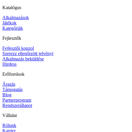
Katalógus
Alkalmazások
Játékok
Kategóriák
Fejlesztők
Fejlesztői konzol
Szerezz ellenőrzött jelvényt
Alkalmazás beküldése
Hirdess
Erőforrások
Árazás
Támogatás
Blog
Partnerprogram
Rendszerállapot
Vállalat
Rólunk
Karrier