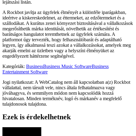
lejátszási listán.
A Rockbot javítja az ügyfelek élményét a különféle iparágakban,
ideértve a kiskereskedelmet, az éttermeket, az edzőtermeket és a
szállodákat. A kurátus zenei környezet biztosításával a vállalkozások
megerősíthetik márka identitását, növelhetik az értékesítést és
barátságos hangulatot teremthetnek az ügyfelek számára. A
platformot úgy tervezték, hogy felhasználóbarát és adaptálható
legyen, így alkalmassá teszi azokat a vállalkozásokat, amelyek meg
akarják emelni az üzletben vagy a helyszíni élményüket az
engedélyezett háttérzene segítségével.
Kategóriák
:
Business
Business Music Software
Business
Entertainment Software
Jogi nyilatkozat: A WebCatalog nem áll kapcsolatban a(z) Rockbot
vállalattal, nem társult vele, nincs általa felhatalmazva vagy
jóváhagyva, és semmilyen módon nem kapcsolódik hozzá
hivatalosan. Minden terméknév, logó és márkanév a megfelelő
tulajdonosok tulajdona.
Ezek is érdekelhetnek