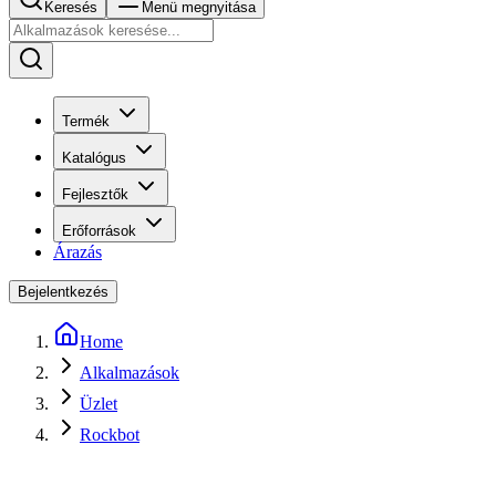
Keresés
Menü megnyitása
Termék
Katalógus
Fejlesztők
Erőforrások
Árazás
Bejelentkezés
Home
Alkalmazások
Üzlet
Rockbot