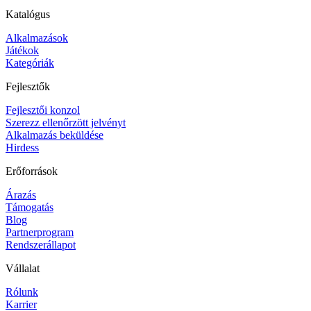
Katalógus
Alkalmazások
Játékok
Kategóriák
Fejlesztők
Fejlesztői konzol
Szerezz ellenőrzött jelvényt
Alkalmazás beküldése
Hirdess
Erőforrások
Árazás
Támogatás
Blog
Partnerprogram
Rendszerállapot
Vállalat
Rólunk
Karrier