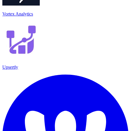
Vortex Analytics
Upsertly