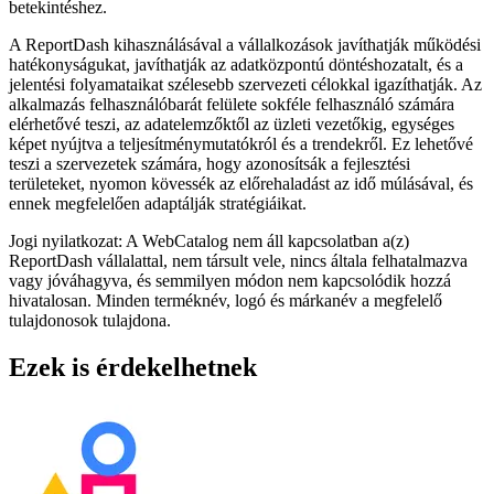
betekintéshez.
A ReportDash kihasználásával a vállalkozások javíthatják működési
hatékonyságukat, javíthatják az adatközpontú döntéshozatalt, és a
jelentési folyamataikat szélesebb szervezeti célokkal igazíthatják. Az
alkalmazás felhasználóbarát felülete sokféle felhasználó számára
elérhetővé teszi, az adatelemzőktől az üzleti vezetőkig, egységes
képet nyújtva a teljesítménymutatókról és a trendekről. Ez lehetővé
teszi a szervezetek számára, hogy azonosítsák a fejlesztési
területeket, nyomon kövessék az előrehaladást az idő múlásával, és
ennek megfelelően adaptálják stratégiáikat.
Jogi nyilatkozat: A WebCatalog nem áll kapcsolatban a(z)
ReportDash vállalattal, nem társult vele, nincs általa felhatalmazva
vagy jóváhagyva, és semmilyen módon nem kapcsolódik hozzá
hivatalosan. Minden terméknév, logó és márkanév a megfelelő
tulajdonosok tulajdona.
Ezek is érdekelhetnek