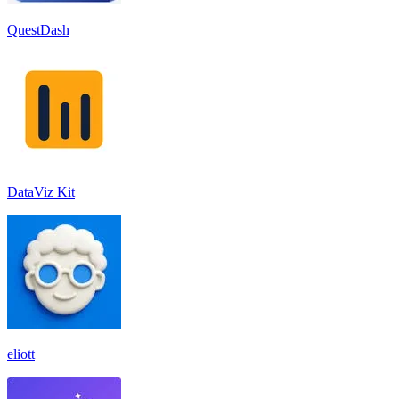
QuestDash
DataViz Kit
eliott