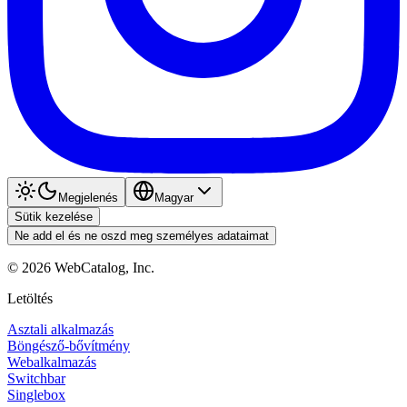
Megjelenés
Magyar
Sütik kezelése
Ne add el és ne oszd meg személyes adataimat
©
2026
WebCatalog, Inc.
Letöltés
Asztali alkalmazás
Böngésző-bővítmény
Webalkalmazás
Switchbar
Singlebox