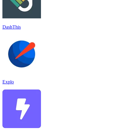
DashThis
Explo