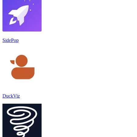
SidePop
DuckViz