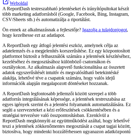
Weboldal
A ReportDash testreszabható jelentéseket és irányítópultokat készít
több marketing adatforrásból (Google, Facebook, Bing, Instagram,
CSV/Sheets stb.) és automatizálja a riportálást.
Ön ennek az alkalmazásnak a fejlesztője?
Igazolja a tulajdonjogot
,
hogy kezelhesse ezt az adatlapot.
A ReportDash egy átfogó jelentési eszköz, amelynek célja az
adatelemzés és a megjelenítés korszerűsítése. Ez egy központosított
platformot biztosít a felhasználók számára a jelentések készítéséhez,
kezeléséhez és megosztásához különböző csatornákon és
osztályokon. Az alkalmazás alapvető funkcionalitása az összetett
adatok egyszerűsítését intuitív és megvalósítható betekintéské
alakítja, lehetővé téve a csapatok számára, hogy valós idejű
információk alapján megalapozott döntéseket hozzanak.
A ReportDash legfontosabb jellemzői között szerepel a több
adatforrás integrálásának képessége, a jelentések testreszabása az
egyes igények szerint és a jelentési folyamatok automatizálására. Ez
segíti a szervezeteket a kézi erőfeszítések csökkentésében és a
stratégiai tervezésre való összpontosításban. Ezenkívül a
ReportDash megkönnyíti az együttműködést azáltal, hogy lehetővé
teszi a jelentések zökkenőmentes megosztását a csapat tagjai között,
biztosítva, hogy mindenki hozzáférhessen ugyanazon adatközpontú