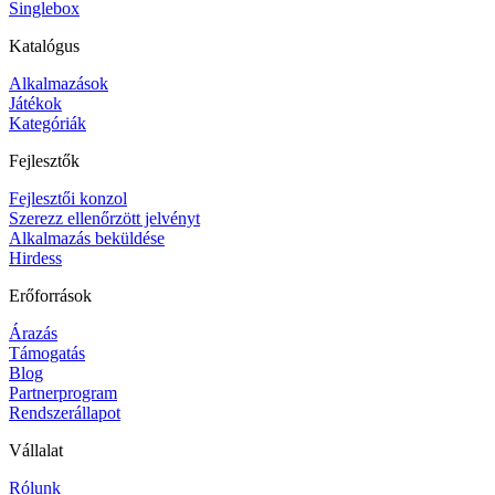
Singlebox
Katalógus
Alkalmazások
Játékok
Kategóriák
Fejlesztők
Fejlesztői konzol
Szerezz ellenőrzött jelvényt
Alkalmazás beküldése
Hirdess
Erőforrások
Árazás
Támogatás
Blog
Partnerprogram
Rendszerállapot
Vállalat
Rólunk