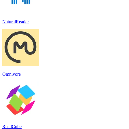
NaturalReader
Omnivore
ReadCube