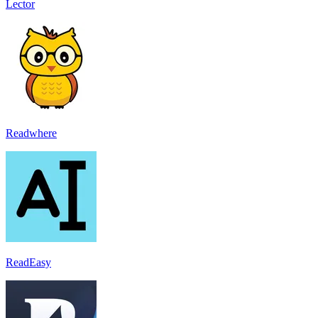
Lector
Readwhere
ReadEasy