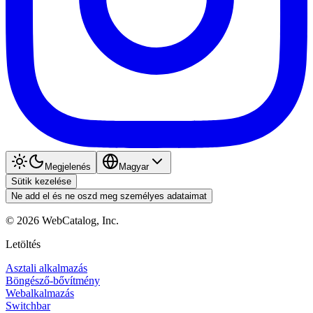
Megjelenés
Magyar
Sütik kezelése
Ne add el és ne oszd meg személyes adataimat
©
2026
WebCatalog, Inc.
Letöltés
Asztali alkalmazás
Böngésző-bővítmény
Webalkalmazás
Switchbar