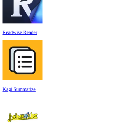
Readwise Reader
Kagi Summarize