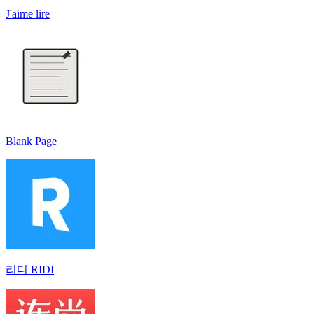
J'aime lire
Blank Page
리디 RIDI