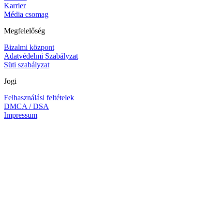
Karrier
Média csomag
Megfelelőség
Bizalmi központ
Adatvédelmi Szabályzat
Süti szabályzat
Jogi
Felhasználási feltételek
DMCA / DSA
Impressum