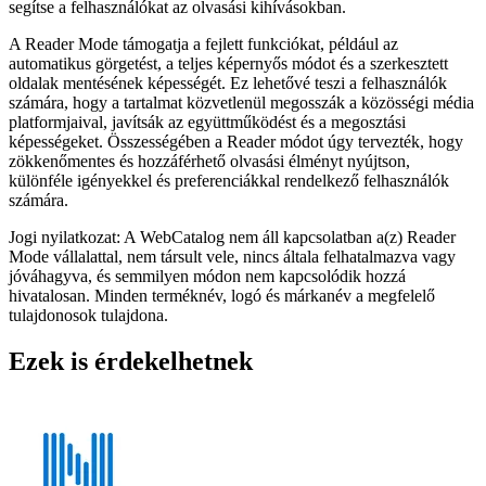
segítse a felhasználókat az olvasási kihívásokban.
A Reader Mode támogatja a fejlett funkciókat, például az
automatikus görgetést, a teljes képernyős módot és a szerkesztett
oldalak mentésének képességét. Ez lehetővé teszi a felhasználók
számára, hogy a tartalmat közvetlenül megosszák a közösségi média
platformjaival, javítsák az együttműködést és a megosztási
képességeket. Összességében a Reader módot úgy tervezték, hogy
zökkenőmentes és hozzáférhető olvasási élményt nyújtson,
különféle igényekkel és preferenciákkal rendelkező felhasználók
számára.
Jogi nyilatkozat: A WebCatalog nem áll kapcsolatban a(z) Reader
Mode vállalattal, nem társult vele, nincs általa felhatalmazva vagy
jóváhagyva, és semmilyen módon nem kapcsolódik hozzá
hivatalosan. Minden terméknév, logó és márkanév a megfelelő
tulajdonosok tulajdona.
Ezek is érdekelhetnek