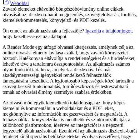
Weboldal
Zavaró elemeket eltávolító böngészőbővítmény online cikkek
olvasásához; diszlexia-barát megjelenítés, szövegfelolvasás, fordítás,
kiemelés/kommentelés, könyvjelző- és PDF-kezelés.
Ön ennek az alkalmazásnak a fejlesztője?
Igazolja a tulajdonjogot
,
hogy kezelhesse ezt az adatlapot.
A Reader Mode egy átfogó olvasási kiterjesztés, amelynek célja az
online olvasási élmény javítása azáltal, hogy zavaró környezetet
biztosít. Hatékonyan eltávolítja a rendetlenségeket és a hirdetéseket,
lehetővé téve a tartalomra összpontosítást. Az alkalmazás számos
olyan funkciót tartalmaz, amelyek a diszlexiával és más
akadálymentességi igényekkel rendelkező felhasználók
támogatására készültek. A legfontosabb képességek közé tartozik a
szöveg-beszéd funkcionalitás, fordítóeszközök és testreszabható
témák az olvasási élmény személyre szabása érdekében.
Az olvasó mód egyik kiemelkedő tulajdonsága az, hogy képes
kiemelni és kommentálni a weboldalakat és a PDF -eket,
megkönnyítve az információk megszervezését és megtartását. A
felhasználók a könyvjelzőket is menthetik és szinkronizálhatják a
különböző platformokon, ideértve az integrációt is a népszerű
jegyzetelõ alkalmazásokkal. Ezenkívül az alkalmazás diszlexia-barát
felületet kínál speciális betűkészletekkel és olvasóvezetővel, hogy