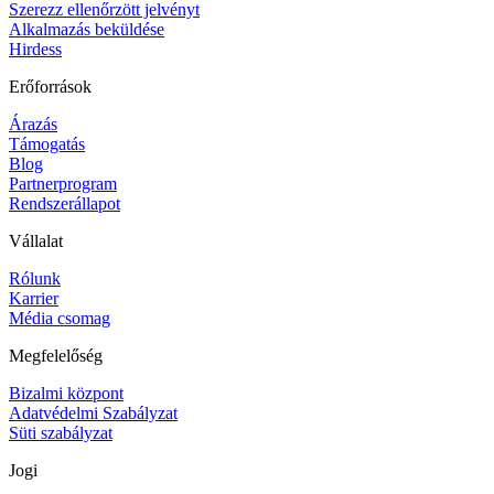
Szerezz ellenőrzött jelvényt
Alkalmazás beküldése
Hirdess
Erőforrások
Árazás
Támogatás
Blog
Partnerprogram
Rendszerállapot
Vállalat
Rólunk
Karrier
Média csomag
Megfelelőség
Bizalmi központ
Adatvédelmi Szabályzat
Süti szabályzat
Jogi