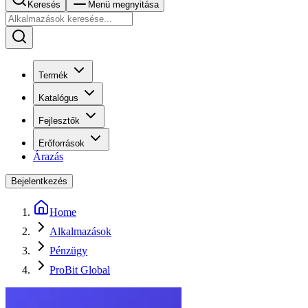
Keresés
Menü megnyitása
Termék
Katalógus
Fejlesztők
Erőforrások
Árazás
Bejelentkezés
Home
Alkalmazások
Pénzügy
ProBit Global