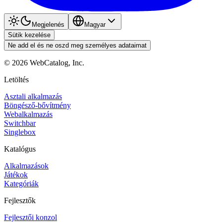
Megjelenés
Magyar
Sütik kezelése
Ne add el és ne oszd meg személyes adataimat
©
2026
WebCatalog, Inc.
Letöltés
Asztali alkalmazás
Böngésző-bővítmény
Webalkalmazás
Switchbar
Singlebox
Katalógus
Alkalmazások
Játékok
Kategóriák
Fejlesztők
Fejlesztői konzol