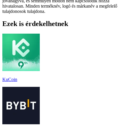
jóváhagyva, és semmilyen módon nem kapcsolódik hozzá
hivatalosan. Minden terméknév, logó és márkanév a megfelelő
tulajdonosok tulajdona.
Ezek is érdekelhetnek
KuCoin