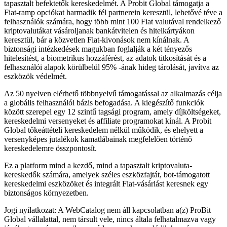
tapasztalt befektetők kereskedelmét. A Probit Global támogatja a
Fiat-ramp opciókat harmadik fél partnerein keresztül, lehetővé téve a
felhasználók számára, hogy több mint 100 Fiat valutával rendelkező
kriptovalutákat vásároljanak bankátvitelen és hitelkártyákon
keresztül, bár a közvetlen Fiat-kivonások nem kínálnak. A
biztonsági intézkedések magukban foglalják a két tényezős
hitelesítést, a biometrikus hozzáférést, az adatok titkosítását és a
felhasználói alapok körülbelül 95% -ának hideg tárolását, javítva az
eszközök védelmét.
Az 50 nyelven elérhető többnyelvű támogatással az alkalmazás célja
a globális felhasználói bázis befogadása. A kiegészítő funkciók
között szerepel egy 12 szintű tagsági program, amely díjköltségeket,
kereskedelmi versenyeket és affiliate programokat kínál. A Probit
Global tőkeáttételi kereskedelem nélkül működik, és ehelyett a
versenyképes jutalékok kamatlábainak megfelelően történő
kereskedelemre összpontosít.
Ez a platform mind a kezdő, mind a tapasztalt kriptovaluta-
kereskedők számára, amelyek széles eszközfajtát, bot-támogatott
kereskedelmi eszközöket és integrált Fiat-vásárlást keresnek egy
biztonságos környezetben.
Jogi nyilatkozat: A WebCatalog nem áll kapcsolatban a(z) ProBit
Global vállalattal, nem társult vele, nincs általa felhatalmazva vagy