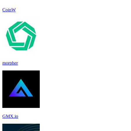
CoinW
morpher
GMX.io