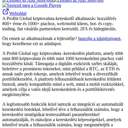
Weboldal
A ProBit Global kriptovaluta-kereskedő alkalmazás: hozzáférés
800+ érme és 1000+ piachoz, web/mobil kliens, bot- és copy-
trading, fiat vásárlás partnereken keresztül, 2FA és hidegtárolás.
Ön ennek az alkalmazásnak a fejlesztője?
Igazolja a tulajdonjogot
,
hogy kezelhesse ezt az adatlapot.
A Probit Global egy kriptovaluta -kereskedési platform, amely több
mint 800 kriptovaluta és több mint 1000 kereskedelmi piachoz való
hozzáférést kínál. Támogatja a digitális eszközök széles skáláját,
beleértve a prominens tokeneket, mint például a BTC, az ETH és
annak natív prob tokenje, amelyek lehetővé teszik a diverzifikált
portfóliókezelést. A platform felhasználóbarát kereskedési felületet
biztosít, amely kompatibilis mind a web, mind a mobil eszközökkel,
amelyek célja a valós idejű kereskedelem és a portfóliókövetés
megkönnyítése.
A legfontosabb funkciók közé tartozik az integráció az automatizált
kereskedési botokkal, lehetővé téve a felhasználók számára, hogy a
kereskedési stratégiákat testreszabható paraméterekkel
automatizálják, és másoljon a kereskedési képességekkel, amelyek
lehetővé teszik a felhasználók számára, hogy megismételjék a