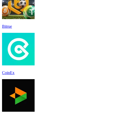
Bitrue
CoinEx