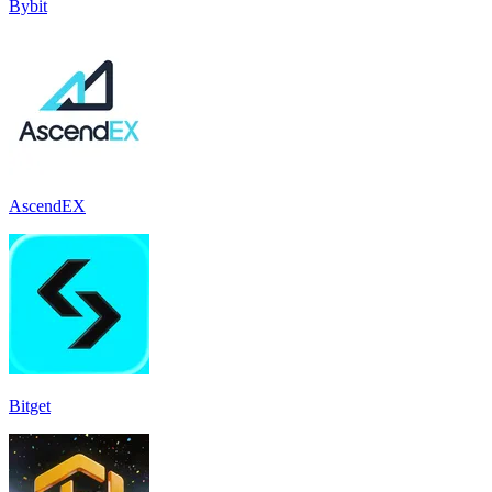
Bybit
AscendEX
Bitget