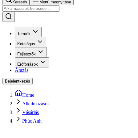
Keresés
Menü megnyitása
Termék
Katalógus
Fejlesztők
Erőforrások
Árazás
Bejelentkezés
Home
Alkalmazások
Vásárlás
Phúc Anh