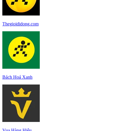
Thegioididong.com
Bách Hoá Xanh
Vua Hàng Hiệu