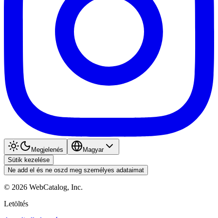
Megjelenés
Magyar
Sütik kezelése
Ne add el és ne oszd meg személyes adataimat
©
2026
WebCatalog, Inc.
Letöltés