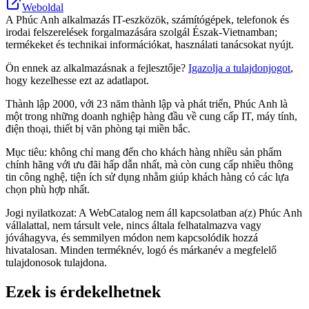
Weboldal
A Phúc Anh alkalmazás IT-eszközök, számítógépek, telefonok és
irodai felszerelések forgalmazására szolgál Észak-Vietnamban;
termékeket és technikai információkat, használati tanácsokat nyújt.
Ön ennek az alkalmazásnak a fejlesztője?
Igazolja a tulajdonjogot
,
hogy kezelhesse ezt az adatlapot.
Thành lập 2000, với 23 năm thành lập và phát triển, Phúc Anh là
một trong những doanh nghiệp hàng đầu về cung cấp IT, máy tính,
điện thoại, thiết bị văn phòng tại miền bắc.
Mục tiêu: không chỉ mang đến cho khách hàng nhiều sản phẩm
chính hãng với ưu đãi hấp dẫn nhất, mà còn cung cấp nhiều thông
tin công nghệ, tiện ích sử dụng nhằm giúp khách hàng có các lựa
chọn phù hợp nhất.
Jogi nyilatkozat: A WebCatalog nem áll kapcsolatban a(z) Phúc Anh
vállalattal, nem társult vele, nincs általa felhatalmazva vagy
jóváhagyva, és semmilyen módon nem kapcsolódik hozzá
hivatalosan. Minden terméknév, logó és márkanév a megfelelő
tulajdonosok tulajdona.
Ezek is érdekelhetnek