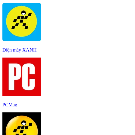
Điện máy XANH
PCMag