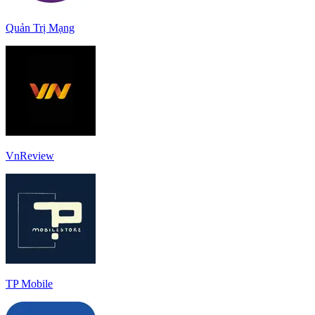
Quản Trị Mạng
VnReview
TP Mobile