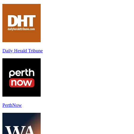
Daily Herald Tribune
PerthNow