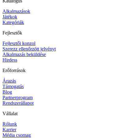
Katalógus
Alkalmazások
Játékok
Kategóriák
Fejlesztők
Fejlesztői konzol
Szerezz ellenőrzött jelvényt
Alkalmazás beküldése
Hirdess
Erőforrások
Árazás
Támogatás
Blog
Partnerprogram
Rendszerállapot
Vállalat
Rólunk
Karrier
Média csomag