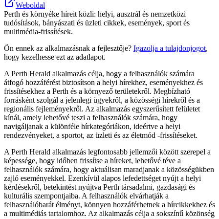
Weboldal
Perth és környéke híreit közli: helyi, ausztrál és nemzetközi
tudósítások, bányászati és üzleti cikkek, események, sport és
multimédia-frissítések.
Ön ennek az alkalmazásnak a fejlesztője?
Igazolja a tulajdonjogot
,
hogy kezelhesse ezt az adatlapot.
A Perth Herald alkalmazás célja, hogy a felhasználók számára
átfogó hozzáférést biztosítson a helyi hírekhez, eseményekhez és
frissítésekhez a Perth és a környező területekről. Megbízható
forrásként szolgál a jelenlegi ügyekről, a közösségi hírekről és a
regionális fejleményekről. Az alkalmazás egyszerűsített felületet
kínál, amely lehetővé teszi a felhasználók számára, hogy
navigáljanak a különféle hírkategóriákon, ideértve a helyi
rendezvényeket, a sportot, az üzleti és az életmód -frissítéseket.
A Perth Herald alkalmazás legfontosabb jellemzői között szerepel a
képessége, hogy időben frissítse a híreket, lehetővé téve a
felhasználók számára, hogy aktuálisan maradjanak a közösségükben
zajló eseményekkel. Ezenkívül alapos lefedettséget nyújt a helyi
kérdésekről, betekintést nyújtva Perth társadalmi, gazdasági és
kulturális szempontjaiba. A felhasználók elvárhatják a
felhasználóbarát élményt, könnyen hozzáférhetnek a hírcikkekhez és
a multimédiás tartalomhoz. Az alkalmazás célja a sokszínű közönség