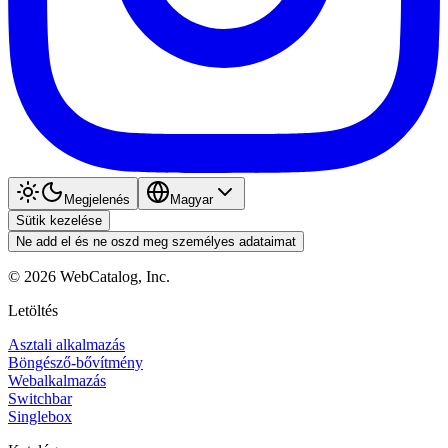
Megjelenés
Magyar
Sütik kezelése
Ne add el és ne oszd meg személyes adataimat
©
2026
WebCatalog, Inc.
Letöltés
Asztali alkalmazás
Böngésző-bővítmény
Webalkalmazás
Switchbar
Singlebox