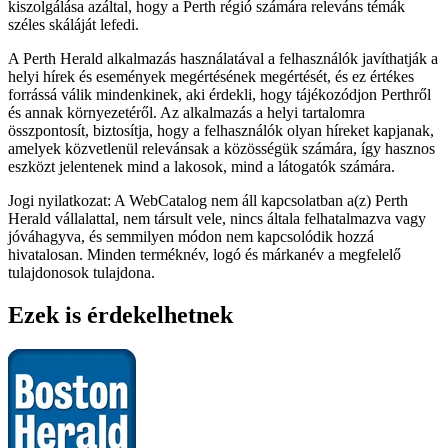
kiszolgálása azáltal, hogy a Perth régió számára releváns témák
széles skáláját lefedi.
A Perth Herald alkalmazás használatával a felhasználók javíthatják a
helyi hírek és események megértésének megértését, és ez értékes
forrássá válik mindenkinek, aki érdekli, hogy tájékozódjon Perthről
és annak környezetéről. Az alkalmazás a helyi tartalomra
összpontosít, biztosítja, hogy a felhasználók olyan híreket kapjanak,
amelyek közvetlenül relevánsak a közösségük számára, így hasznos
eszközt jelentenek mind a lakosok, mind a látogatók számára.
Jogi nyilatkozat: A WebCatalog nem áll kapcsolatban a(z) Perth
Herald vállalattal, nem társult vele, nincs általa felhatalmazva vagy
jóváhagyva, és semmilyen módon nem kapcsolódik hozzá
hivatalosan. Minden terméknév, logó és márkanév a megfelelő
tulajdonosok tulajdona.
Ezek is érdekelhetnek