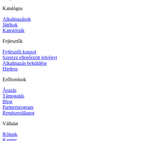
Katalógus
Alkalmazások
Játékok
Kategóriák
Fejlesztők
Fejlesztői konzol
Szerezz ellenőrzött jelvényt
Alkalmazás beküldése
Hirdess
Erőforrások
Árazás
Támogatás
Blog
Partnerprogram
Rendszerállapot
Vállalat
Rólunk
Karrier