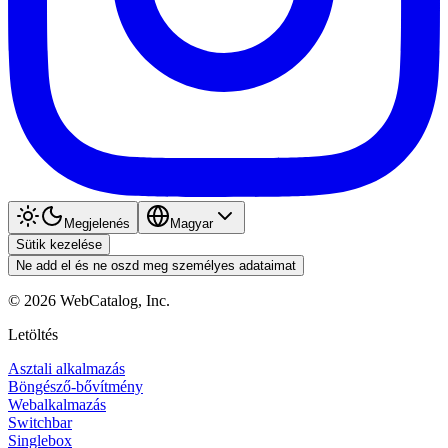
Megjelenés
Magyar
Sütik kezelése
Ne add el és ne oszd meg személyes adataimat
©
2026
WebCatalog, Inc.
Letöltés
Asztali alkalmazás
Böngésző-bővítmény
Webalkalmazás
Switchbar
Singlebox