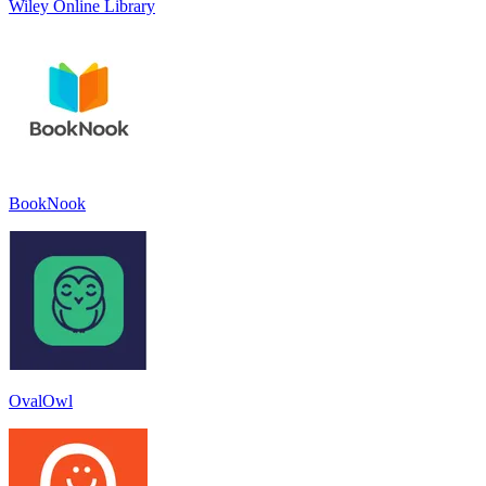
Wiley Online Library
BookNook
OvalOwl