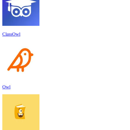
ClassOwl
Owl