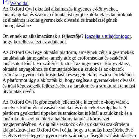
Weboldal
Az Oxford Owl oktatási alkalmazás ingyenes e‑könyveket,
tananyagokat és szakmai útmutatást nyújt szülőknek és tanároknak
az általános iskolás gyermekek olvasási és íráskészségének
támogatásához.
Ön ennek az alkalmazásnak a fejlesztője?
Igazolja a tulajdonjogot
,
hogy kezelhesse ezt az adatlapot.
Az Oxford Owl egy oktatási platform, amelynek célja a gyermekek
tanulásának támogatása, amely átfogó erőforrásokat és szakértői
tanácsokat kínál. Hozzáférést biztosít az ingyenes e -könyvekhez,
oktatási anyagokhoz és útmutatásokhoz a szülők és az oktatók
számára a gyermekek írástudási készségeinek fejlesztése érdekében.
A platformot úgy alakították ki, hogy segítse a gyermekeket olvasási
és írási képességeik fejlesztésében a tartalom és a strukturált tanulási
útvonalak révén.
Az Oxford Owl legfontosabb jellemzői a kiterjedt e -könyvtárak,
amelyek különféle olvasási szinteket és érdekeket szolgálnak. A
platform gyakorlati tippeket és tanácsokat is kínál a szülőknek és a
tanároknak, segítve őket a hatékony tanulási környezet
megteremtésében. A digitális eszközök és az oktatási szakértelem
kiaknázásával az Oxford Owl célja, hogy a tanulás hozzáférhetővé
és élvezetessé tegye a gyermekek számára, elősegíti az írástudás és a