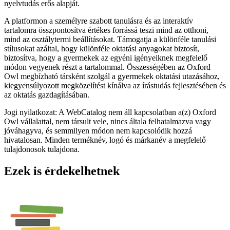
nyelvtudás erős alapját.
A platformon a személyre szabott tanulásra és az interaktív
tartalomra összpontosítva értékes forrássá teszi mind az otthoni,
mind az osztálytermi beállításokat. Támogatja a különféle tanulási
stílusokat azáltal, hogy különféle oktatási anyagokat biztosít,
biztosítva, hogy a gyermekek az egyéni igényeiknek megfelelő
módon vegyenek részt a tartalommal. Összességében az Oxford
Owl megbízható társként szolgál a gyermekek oktatási utazásához,
kiegyensúlyozott megközelítést kínálva az írástudás fejlesztésében és
az oktatás gazdagításában.
Jogi nyilatkozat: A WebCatalog nem áll kapcsolatban a(z) Oxford
Owl vállalattal, nem társult vele, nincs általa felhatalmazva vagy
jóváhagyva, és semmilyen módon nem kapcsolódik hozzá
hivatalosan. Minden terméknév, logó és márkanév a megfelelő
tulajdonosok tulajdona.
Ezek is érdekelhetnek