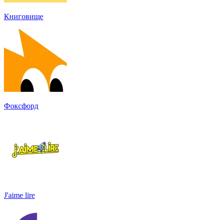
Книговище
Фоксфорд
J'aime lire