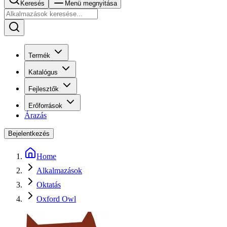
Keresés
Menü megnyitása
Termék
Katalógus
Fejlesztők
Erőforrások
Árazás
Bejelentkezés
Home
Alkalmazások
Oktatás
Oxford Owl