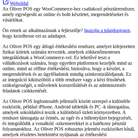
Weboldal
Az Oliver POS egy WooCommerce-hez csatlakozó pénztárrendszer,
amely egységesíti az online és bolti készletet, megrendeléseket és
vásárlókat.
Ön ennek az alkalmazásnak a fejlesztője?
Igazolja a tulajdonjogot
,
hogy kezelhesse ezt az adatlapot.
Az Oliver POS egy átfogó értékesítési rendszer, amelyet kifejezetten
fizikai üzletek számára terveztek, amelyek zökkenőmentesen
integrálódnak a WooCommerce-vel. Ez lehetővé teszi a
vállalkozások számára, hogy egyetlen platformon kezeljék mind az
online, mind az offline értékesítést, biztosítva, hogy a készlet, a
megrendelések és az ügyféladatok mindig szinkronizálódjanak. Ez
az integráció kiküszöböli a több rendszer vagy a kézi frissítések
szükségességét, a műveletek korszerűsítését és az adminisztratív
feladatok csökkentését.
Az Oliver POS legfontosabb jellemzői között szerepel a különféle
eszközök, például iPhone, Android tabletták és PC -k támogatása,
amelyek sokoldalúvá teszik a különböző üzleti környezetben. A
rendszer támogatja az érintés, az egér és a billentyűzet bejegyzését,
és integrálódik a vonalkód -szkennerekkel is a hatékony pénztár
folyamatokhoz. Az Oliver POS robusztus jelentési eszközöket kínál,
amelyek részletes betekintést nyújtanak az értékesítési