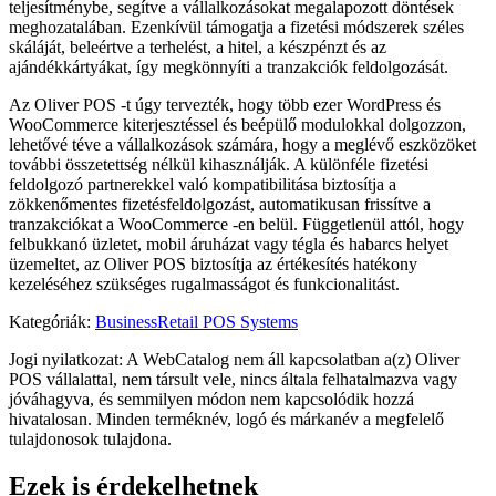
teljesítménybe, segítve a vállalkozásokat megalapozott döntések
meghozatalában. Ezenkívül támogatja a fizetési módszerek széles
skáláját, beleértve a terhelést, a hitel, a készpénzt és az
ajándékkártyákat, így megkönnyíti a tranzakciók feldolgozását.
Az Oliver POS -t úgy tervezték, hogy több ezer WordPress és
WooCommerce kiterjesztéssel és beépülő modulokkal dolgozzon,
lehetővé téve a vállalkozások számára, hogy a meglévő eszközöket
további összetettség nélkül kihasználják. A különféle fizetési
feldolgozó partnerekkel való kompatibilitása biztosítja a
zökkenőmentes fizetésfeldolgozást, automatikusan frissítve a
tranzakciókat a WooCommerce -en belül. Függetlenül attól, hogy
felbukkanó üzletet, mobil áruházat vagy tégla és habarcs helyet
üzemeltet, az Oliver POS biztosítja az értékesítés hatékony
kezeléséhez szükséges rugalmasságot és funkcionalitást.
Kategóriák
:
Business
Retail POS Systems
Jogi nyilatkozat: A WebCatalog nem áll kapcsolatban a(z) Oliver
POS vállalattal, nem társult vele, nincs általa felhatalmazva vagy
jóváhagyva, és semmilyen módon nem kapcsolódik hozzá
hivatalosan. Minden terméknév, logó és márkanév a megfelelő
tulajdonosok tulajdona.
Ezek is érdekelhetnek