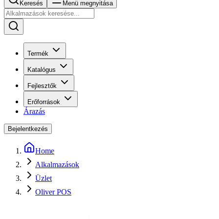
Keresés
Menü megnyitása
Termék
Katalógus
Fejlesztők
Erőforrások
Árazás
Bejelentkezés
Home
Alkalmazások
Üzlet
Oliver POS