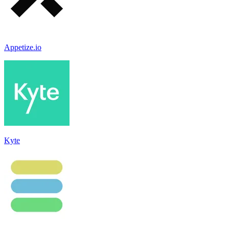
Appetize.io
Kyte