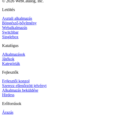
©
2026
WebCatalog, Inc.
Letöltés
Asztali alkalmazás
Böngésző-bővítmény
Webalkalmazás
Switchbar
Singlebox
Katalógus
Alkalmazások
Játékok
Kategóriák
Fejlesztők
Fejlesztői konzol
Szerezz ellenőrzött jelvényt
Alkalmazás beküldése
Hirdess
Erőforrások
Árazás