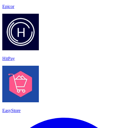
Epicor
HitPay
EasyStore