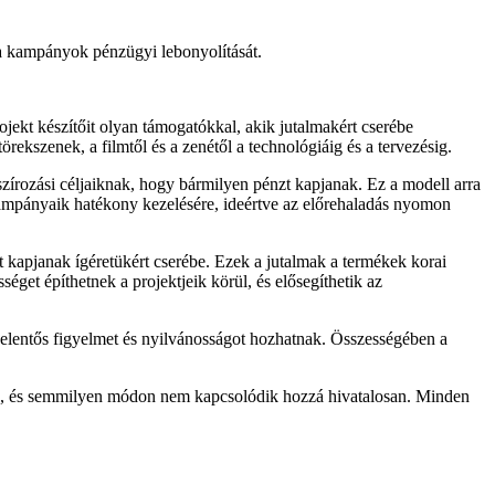
i a kampányok pénzügyi lebonyolítását.
ojekt készítőit olyan támogatókkal, akik jutalmakért cserébe
örekszenek, a filmtől és a zenétől a technológiáig és a tervezésig.
szírozási céljaiknak, hogy bármilyen pénzt kapjanak. Ez a modell arra
 kampányaik hatékony kezelésére, ideértve az előrehaladás nyomon
 kapjanak ígéretükért cserébe. Ezek a jutalmak a termékek korai
éget építhetnek a projektjeik körül, és elősegíthetik az
jelentős figyelmet és nyilvánosságot hozhatnak. Összességében a
agyva, és semmilyen módon nem kapcsolódik hozzá hivatalosan. Minden