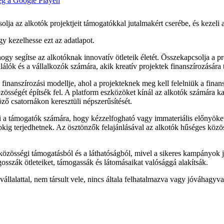
olja az alkotók projektjeit támogatókkal jutalmakért cserébe, és kezel
gy kezelhesse ezt az adatlapot.
ogy segítse az alkotóknak innovatív ötleteik életét. Összekapcsolja a pr
lálók és a vállalkozók számára, akik kreatív projektek finanszírozására t
finanszírozási modellje, ahol a projekteknek meg kell felelniük a finan
közösségét építsék fel. A platform eszközöket kínál az alkotók számára
ő csatornákon keresztüli népszerűsítését.
i a támogatók számára, hogy kézzelfogható vagy immateriális előnyöket
tokig terjedhetnek. Az ösztönzők felajánlásával az alkotók hűséges közöss
közösségi támogatásból és a láthatóságból, mivel a sikeres kampányok 
gosszák ötleteiket, támogassák és látomásaikat valósággá alakítsák.
 vállalattal, nem társult vele, nincs általa felhatalmazva vagy jóváh