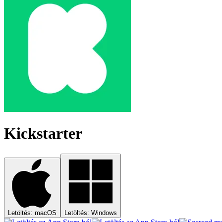
Kickstarter
Letöltés: macOS
Letöltés: Windows