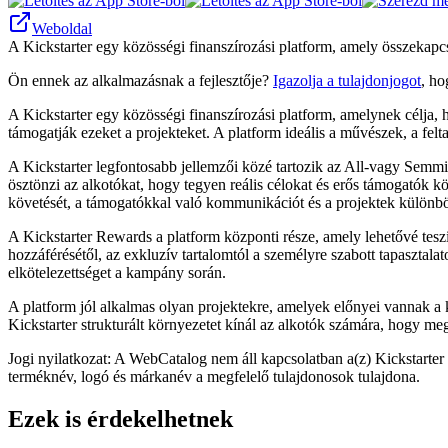
Weboldal
A Kickstarter egy közösségi finanszírozási platform, amely összekapcs
Ön ennek az alkalmazásnak a fejlesztője?
Igazolja a tulajdonjogot
, ho
A Kickstarter egy közösségi finanszírozási platform, amelynek célja, h
támogatják ezeket a projekteket. A platform ideális a művészek, a felta
A Kickstarter legfontosabb jellemzői közé tartozik az All-vagy Semmi 
ösztönzi az alkotókat, hogy tegyen reális célokat és erős támogatók 
követését, a támogatókkal való kommunikációt és a projektek különböz
A Kickstarter Rewards a platform központi része, amely lehetővé tesz
hozzáférésétől, az exkluzív tartalomtól a személyre szabott tapasztala
elkötelezettséget a kampány során.
A platform jól alkalmas olyan projektekre, amelyek előnyei vannak a 
Kickstarter strukturált környezetet kínál az alkotók számára, hogy me
Jogi nyilatkozat: A WebCatalog nem áll kapcsolatban a(z) Kickstarter
terméknév, logó és márkanév a megfelelő tulajdonosok tulajdona.
Ezek is érdekelhetnek