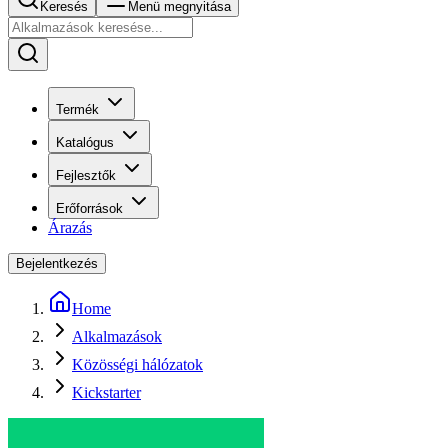
Keresés
Menü megnyitása
Termék
Katalógus
Fejlesztők
Erőforrások
Árazás
Bejelentkezés
Home
Alkalmazások
Közösségi hálózatok
Kickstarter