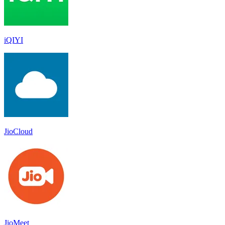
iQIYI
JioCloud
JioMeet