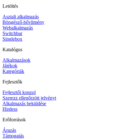
Letöltés
Asztali alkalmazás
Böngésző-bővítmény
Webalkalmazás
Switchbar
Singlebox
Katalógus
Alkalmazások
Játékok
Kategóriák
Fejlesztők
Fejlesztői konzol
Szerezz ellenőrzött jelvényt
Alkalmazás beküldése
Hirdess
Erőforrások
Árazás
Támogatás