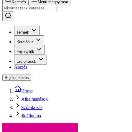
Keresés
Menü megnyitása
Termék
Katalógus
Fejlesztők
Erőforrások
Árazás
Bejelentkezés
Home
Alkalmazások
Szórakozás
JioCinema