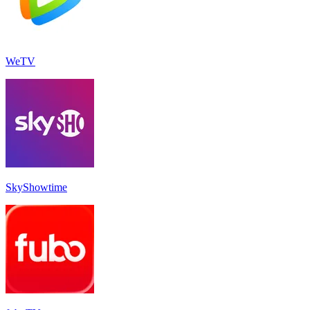
WeTV
SkyShowtime