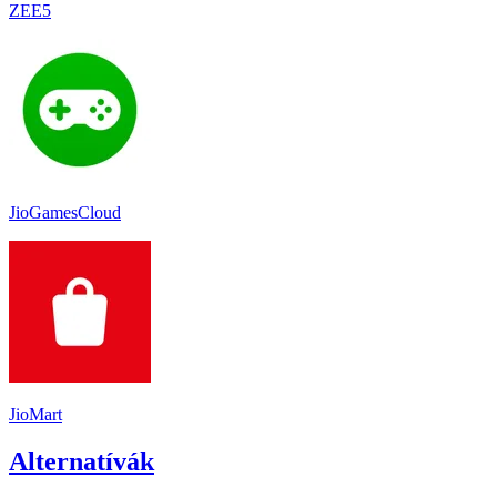
ZEE5
JioGamesCloud
JioMart
Alternatívák