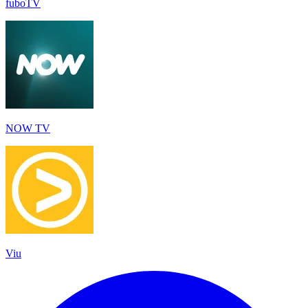
fuboTV
NOW TV
Viu