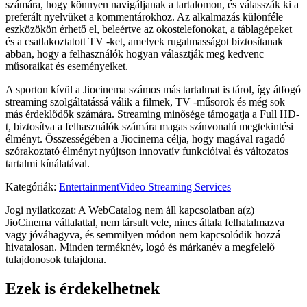
számára, hogy könnyen navigáljanak a tartalomon, és válasszák ki a
preferált nyelvüket a kommentárokhoz. Az alkalmazás különféle
eszközökön érhető el, beleértve az okostelefonokat, a táblagépeket
és a csatlakoztatott TV -ket, amelyek rugalmasságot biztosítanak
abban, hogy a felhasználók hogyan választják meg kedvenc
műsoraikat és eseményeiket.
A sporton kívül a Jiocinema számos más tartalmat is tárol, így átfogó
streaming szolgáltatássá válik a filmek, TV -műsorok és még sok
más érdeklődők számára. Streaming minősége támogatja a Full HD-
t, biztosítva a felhasználók számára magas színvonalú megtekintési
élményt. Összességében a Jiocinema célja, hogy magával ragadó
szórakoztató élményt nyújtson innovatív funkcióival és változatos
tartalmi kínálatával.
Kategóriák
:
Entertainment
Video Streaming Services
Jogi nyilatkozat: A WebCatalog nem áll kapcsolatban a(z)
JioCinema vállalattal, nem társult vele, nincs általa felhatalmazva
vagy jóváhagyva, és semmilyen módon nem kapcsolódik hozzá
hivatalosan. Minden terméknév, logó és márkanév a megfelelő
tulajdonosok tulajdona.
Ezek is érdekelhetnek