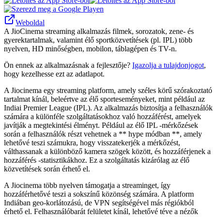
Weboldal
A JioCinema streaming alkalmazás filmek, sorozatok, zene- és
gyerektartalmak, valamint élő sportközvetítések (pl. IPL) több
nyelven, HD minőségben, mobilon, táblagépen és TV-n.
Ön ennek az alkalmazásnak a fejlesztője?
Igazolja a tulajdonjogot
,
hogy kezelhesse ezt az adatlapot.
A Jiocinema egy streaming platform, amely széles körű szórakoztató
tartalmat kínál, beleértve az élő sporteseményeket, mint például az
Indiai Premier League (IPL). Az alkalmazás biztosítja a felhasználók
számára a különféle szolgáltatásokhoz való hozzáférést, amelyek
javítják a megtekintési élményt. Például az élő IPL -mérkőzések
során a felhasználók részt vehetnek a ** hype módban **, amely
lehetővé teszi számukra, hogy visszatekerjék a mérkőzést,
válthassanak a különböző kamera szögek között, és hozzáférjenek a
hozzáférés -statisztikákhoz. Ez a szolgáltatás kizárólag az élő
közvetítések során érhető el.
A Jiocinema több nyelven támogatja a streaminget, így
hozzáférhetővé teszi a sokszínű közönség számára. A platform
Indiában geo-korlátozású, de VPN segítségével más régiókból
érhető el. Felhasználóbarát felületet kínál, lehetővé téve a nézők