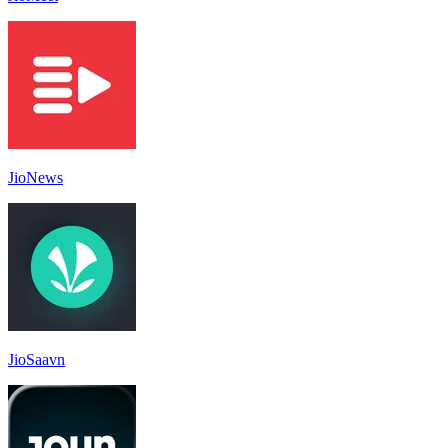
JioNews
JioSaavn