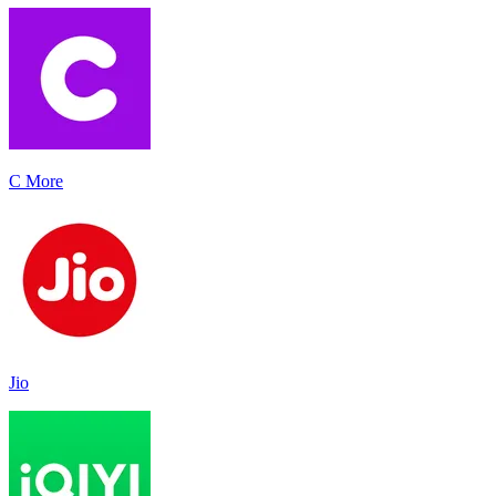
C More
Jio