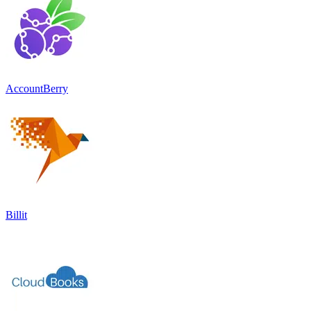
AccountBerry
Billit