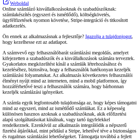
Weboldal
Online számlázó kisvállalkozásoknak és szabadúszóknak:
számlakészítés (egyszeri és ismétlődő), költségkövetés,
ügyfélfizetések nyomon követése, Stripe-integráció és titkosított
adatkezelés.
Ön ennek az alkalmazásnak a fejlesztője?
Igazolja a tulajdonjogot
,
hogy kezelhesse ezt az adatlapot.
A számvevő egy felhasználóbarát számlázási megoldás, amelyet
kifejezetten a szabadúszók és a kisvállalkozások számára terveztek.
Gyakorlatos megközelítést kínál a számlák létrehozásához és
kezeléséhez, biztosítva, hogy a felhasználók hatékonyan kezeljék
számlázási folyamatukat. Az alkalmazás következetes felhasználói
élményt nyújt mind az interneten, mind a mobil platformon, így
hozzáférhetővé teszi a felhasználók számára, hogy bárhonnan
kezeljék számlázási igényeiket.
A számla egyik legfontosabb tulajdonsága az, hogy képes támogatni
mind az egyszeri, mind az ismétlődő számlákat. Ez a képesség
különösen hasznos azoknak a szabadúszóknak, akik előfizetési
alapú szolgáltatásokat kínálnak, vagy tartó ügyfelekkel
rendelkeznek. Ezenkívül az alkalmazás integrálódik a népszerű
fizetési átjárókkal, mint például a Stripe, lehetővé téve a biztonságos
és rugalmas számlázási lehetőségeket. Támogatja továbbá a fejlett