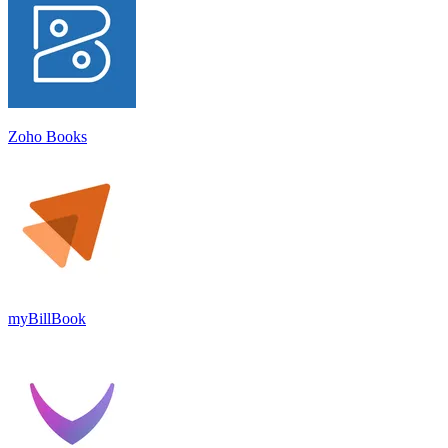
Zoho Books
myBillBook