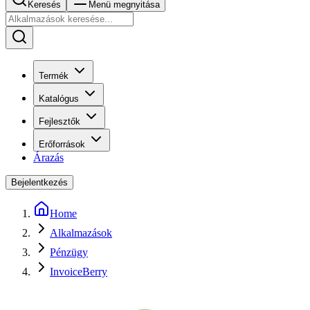
Keresés
Menü megnyitása
Termék
Katalógus
Fejlesztők
Erőforrások
Árazás
Bejelentkezés
Home
Alkalmazások
Pénzügy
InvoiceBerry