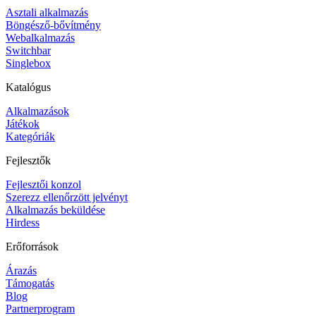
Asztali alkalmazás
Böngésző-bővítmény
Webalkalmazás
Switchbar
Singlebox
Katalógus
Alkalmazások
Játékok
Kategóriák
Fejlesztők
Fejlesztői konzol
Szerezz ellenőrzött jelvényt
Alkalmazás beküldése
Hirdess
Erőforrások
Árazás
Támogatás
Blog
Partnerprogram