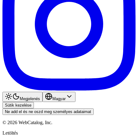
Megjelenés
Magyar
Sütik kezelése
Ne add el és ne oszd meg személyes adataimat
©
2026
WebCatalog, Inc.
Letöltés