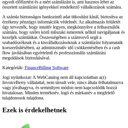
egyedi előfizetést és a mért számlázást is, ami hasznos lehet az
összetett számlázási igényekkel rendelkező vállalkozások számára.
A számla biztonságos bankszintű adat titkosítást kínál, biztosítva az
érzékeny pénzügyi információk védelmét. Az alkalmazás felületét
úgy tervezték, hogy intuitív legyen, megkönnyítve a felhasználók
számára, hogy széles körű műszaki ismeretek nélkül navigáljanak és
kezeljék számláikat. Összességében a számvevő segít a
szabadúszóknak és a kisvállalkozásoknak a számlázási folyamataik
korszerűsítésében, az adminisztratív idő csökkentésében és a cash
flow javításában egyértelmű és professzionális számlázási
megoldások biztosításával.
Kategóriák
:
Finance
Billing Software
Jogi nyilatkozat: A WebCatalog nem áll kapcsolatban a(z)
InvoiceBerry vállalattal, nem társult vele, nincs általa felhatalmazva
vagy jóváhagyva, és semmilyen módon nem kapcsolódik hozzá
hivatalosan. Minden terméknév, logó és márkanév a megfelelő
tulajdonosok tulajdona.
Ezek is érdekelhetnek