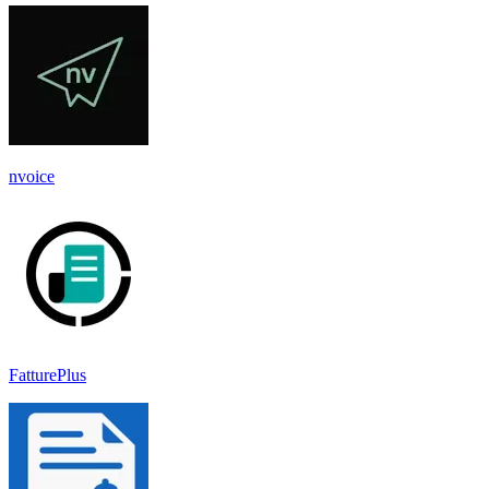
nvoice
FatturePlus