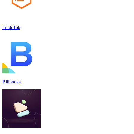
TradeTab
Billbooks