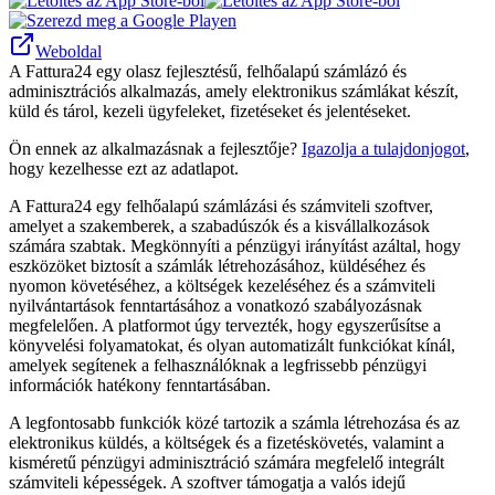
Weboldal
A Fattura24 egy olasz fejlesztésű, felhőalapú számlázó és
adminisztrációs alkalmazás, amely elektronikus számlákat készít,
küld és tárol, kezeli ügyfeleket, fizetéseket és jelentéseket.
Ön ennek az alkalmazásnak a fejlesztője?
Igazolja a tulajdonjogot
,
hogy kezelhesse ezt az adatlapot.
A Fattura24 egy felhőalapú számlázási és számviteli szoftver,
amelyet a szakemberek, a szabadúszók és a kisvállalkozások
számára szabtak. Megkönnyíti a pénzügyi irányítást azáltal, hogy
eszközöket biztosít a számlák létrehozásához, küldéséhez és
nyomon követéséhez, a költségek kezeléséhez és a számviteli
nyilvántartások fenntartásához a vonatkozó szabályozásnak
megfelelően. A platformot úgy tervezték, hogy egyszerűsítse a
könyvelési folyamatokat, és olyan automatizált funkciókat kínál,
amelyek segítenek a felhasználóknak a legfrissebb pénzügyi
információk hatékony fenntartásában.
A legfontosabb funkciók közé tartozik a számla létrehozása és az
elektronikus küldés, a költségek és a fizetéskövetés, valamint a
kisméretű pénzügyi adminisztráció számára megfelelő integrált
számviteli képességek. A szoftver támogatja a valós idejű