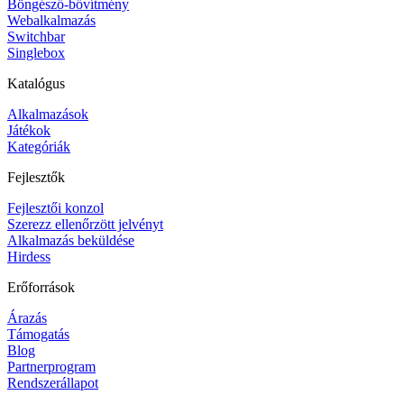
Böngésző-bővítmény
Webalkalmazás
Switchbar
Singlebox
Katalógus
Alkalmazások
Játékok
Kategóriák
Fejlesztők
Fejlesztői konzol
Szerezz ellenőrzött jelvényt
Alkalmazás beküldése
Hirdess
Erőforrások
Árazás
Támogatás
Blog
Partnerprogram
Rendszerállapot