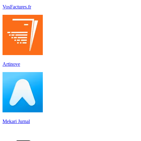
VosFactures.fr
Artinove
Mekari Jurnal