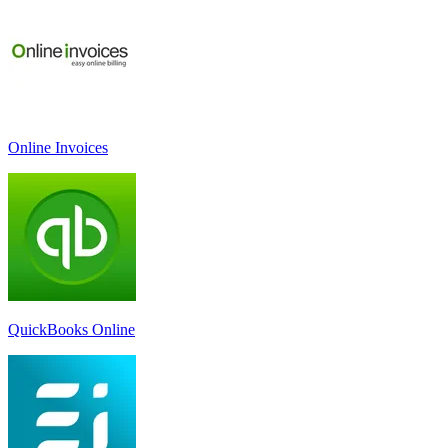
Online Invoices
QuickBooks Online