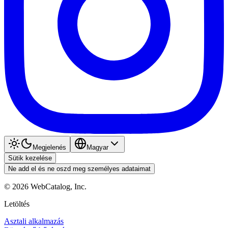
Megjelenés
Magyar
Sütik kezelése
Ne add el és ne oszd meg személyes adataimat
©
2026
WebCatalog, Inc.
Letöltés
Asztali alkalmazás