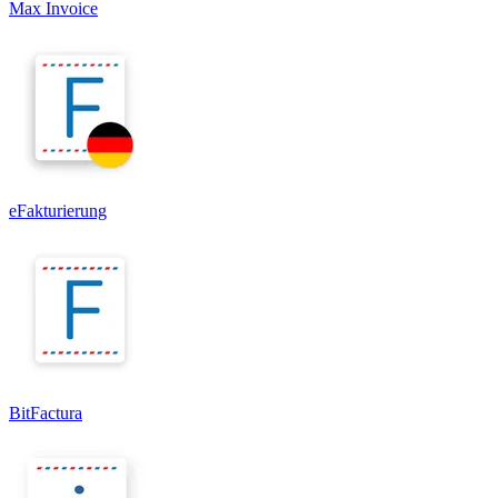
Max Invoice
eFakturierung
BitFactura