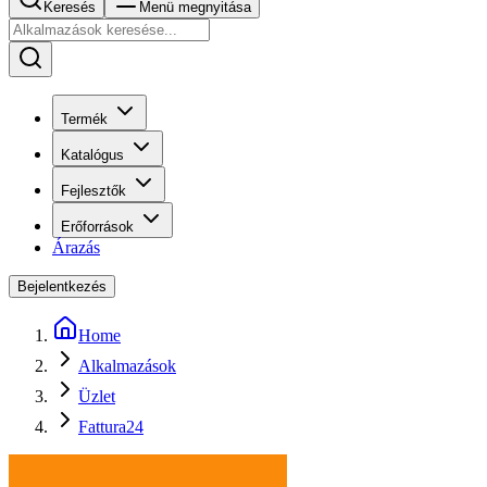
Keresés
Menü megnyitása
Termék
Katalógus
Fejlesztők
Erőforrások
Árazás
Bejelentkezés
Home
Alkalmazások
Üzlet
Fattura24