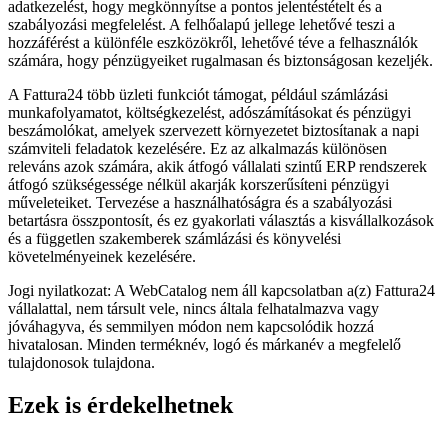
adatkezelést, hogy megkönnyítse a pontos jelentéstételt és a
szabályozási megfelelést. A felhőalapú jellege lehetővé teszi a
hozzáférést a különféle eszközökről, lehetővé téve a felhasználók
számára, hogy pénzügyeiket rugalmasan és biztonságosan kezeljék.
A Fattura24 több üzleti funkciót támogat, például számlázási
munkafolyamatot, költségkezelést, adószámításokat és pénzügyi
beszámolókat, amelyek szervezett környezetet biztosítanak a napi
számviteli feladatok kezelésére. Ez az alkalmazás különösen
releváns azok számára, akik átfogó vállalati szintű ERP rendszerek
átfogó szükségessége nélkül akarják korszerűsíteni pénzügyi
műveleteiket. Tervezése a használhatóságra és a szabályozási
betartásra összpontosít, és ez gyakorlati választás a kisvállalkozások
és a független szakemberek számlázási és könyvelési
követelményeinek kezelésére.
Jogi nyilatkozat: A WebCatalog nem áll kapcsolatban a(z) Fattura24
vállalattal, nem társult vele, nincs általa felhatalmazva vagy
jóváhagyva, és semmilyen módon nem kapcsolódik hozzá
hivatalosan. Minden terméknév, logó és márkanév a megfelelő
tulajdonosok tulajdona.
Ezek is érdekelhetnek