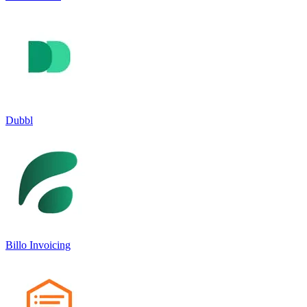
Dubbl
Billo Invoicing