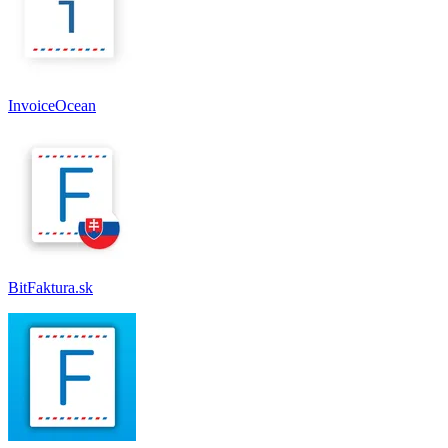
InvoiceOcean
BitFaktura.sk