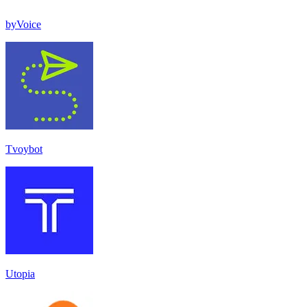
byVoice
Tvoybot
Utopia