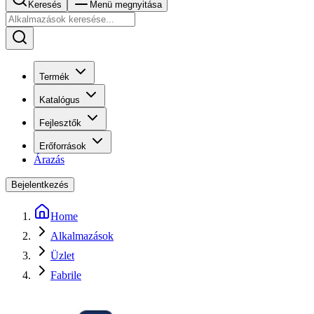
Keresés
Menü megnyitása
Termék
Katalógus
Fejlesztők
Erőforrások
Árazás
Bejelentkezés
Home
Alkalmazások
Üzlet
Fabrile