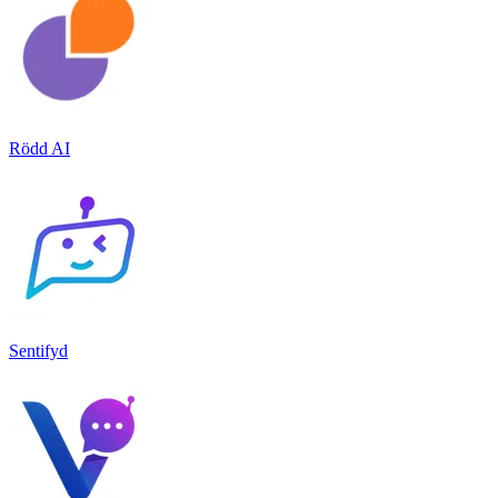
Rödd AI
Sentifyd