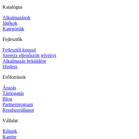
Katalógus
Alkalmazások
Játékok
Kategóriák
Fejlesztők
Fejlesztői konzol
Szerezz ellenőrzött jelvényt
Alkalmazás beküldése
Hirdess
Erőforrások
Árazás
Támogatás
Blog
Partnerprogram
Rendszerállapot
Vállalat
Rólunk
Karrier