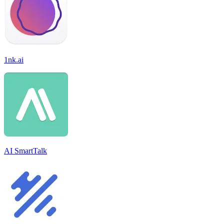
1nk.ai
AI SmartTalk