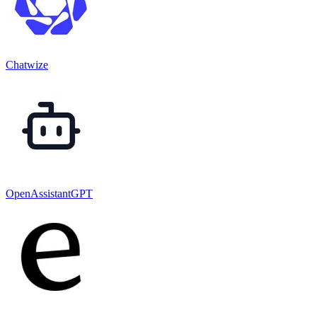
Chatwize
OpenAssistantGPT