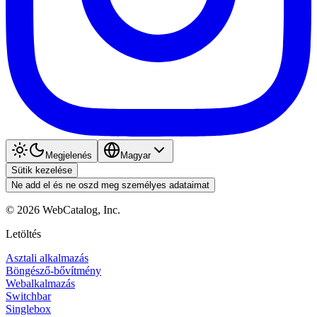
Megjelenés
Magyar
Sütik kezelése
Ne add el és ne oszd meg személyes adataimat
©
2026
WebCatalog, Inc.
Letöltés
Asztali alkalmazás
Böngésző-bővítmény
Webalkalmazás
Switchbar
Singlebox