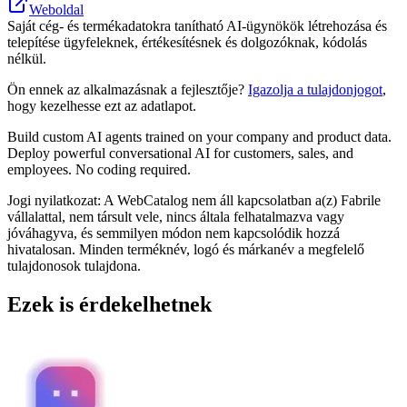
Weboldal
Saját cég- és termékadatokra tanítható AI-ügynökök létrehozása és
telepítése ügyfeleknek, értékesítésnek és dolgozóknak, kódolás
nélkül.
Ön ennek az alkalmazásnak a fejlesztője?
Igazolja a tulajdonjogot
,
hogy kezelhesse ezt az adatlapot.
Build custom AI agents trained on your company and product data.
Deploy powerful conversational AI for customers, sales, and
employees. No coding required.
Jogi nyilatkozat: A WebCatalog nem áll kapcsolatban a(z) Fabrile
vállalattal, nem társult vele, nincs általa felhatalmazva vagy
jóváhagyva, és semmilyen módon nem kapcsolódik hozzá
hivatalosan. Minden terméknév, logó és márkanév a megfelelő
tulajdonosok tulajdona.
Ezek is érdekelhetnek