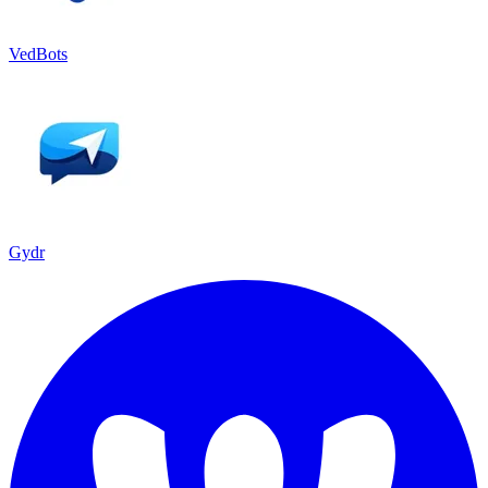
VedBots
Gydr