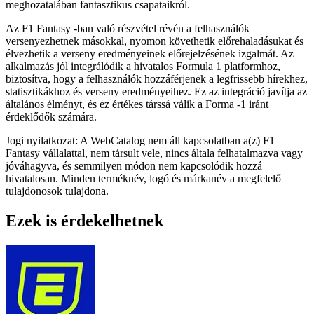
meghozatalában fantasztikus csapataikról.
Az F1 Fantasy -ban való részvétel révén a felhasználók
versenyezhetnek másokkal, nyomon követhetik előrehaladásukat és
élvezhetik a verseny eredményeinek előrejelzésének izgalmát. Az
alkalmazás jól integrálódik a hivatalos Formula 1 platformhoz,
biztosítva, hogy a felhasználók hozzáférjenek a legfrissebb hírekhez,
statisztikákhoz és verseny eredményeihez. Ez az integráció javítja az
általános élményt, és ez értékes társsá válik a Forma -1 iránt
érdeklődők számára.
Jogi nyilatkozat: A WebCatalog nem áll kapcsolatban a(z) F1
Fantasy vállalattal, nem társult vele, nincs általa felhatalmazva vagy
jóváhagyva, és semmilyen módon nem kapcsolódik hozzá
hivatalosan. Minden terméknév, logó és márkanév a megfelelő
tulajdonosok tulajdona.
Ezek is érdekelhetnek