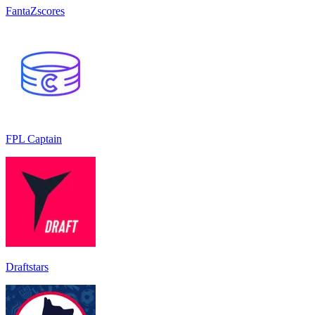
FantaZscores
FPL Captain
Draftstars