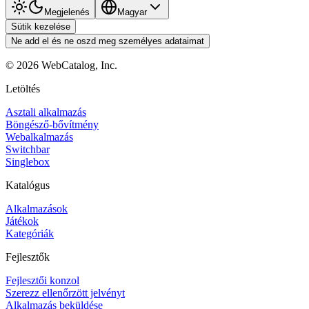
Megjelenés
Magyar
Sütik kezelése
Ne add el és ne oszd meg személyes adataimat
©
2026
WebCatalog, Inc.
Letöltés
Asztali alkalmazás
Böngésző-bővítmény
Webalkalmazás
Switchbar
Singlebox
Katalógus
Alkalmazások
Játékok
Kategóriák
Fejlesztők
Fejlesztői konzol
Szerezz ellenőrzött jelvényt
Alkalmazás beküldése