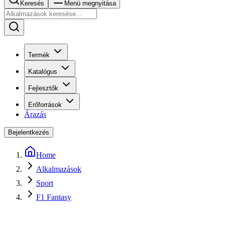
Keresés
Menü megnyitása
Termék
Katalógus
Fejlesztők
Erőforrások
Árazás
Bejelentkezés
Home
Alkalmazások
Sport
F1 Fantasy