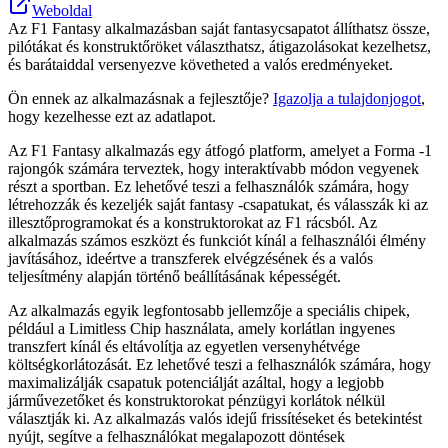
Weboldal
Az F1 Fantasy alkalmazásban saját fantasycsapatot állíthatsz össze,
pilótákat és konstruktőröket választhatsz, átigazolásokat kezelhetsz,
és barátaiddal versenyezve követheted a valós eredményeket.
Ön ennek az alkalmazásnak a fejlesztője?
Igazolja a tulajdonjogot
,
hogy kezelhesse ezt az adatlapot.
Az F1 Fantasy alkalmazás egy átfogó platform, amelyet a Forma -1
rajongók számára terveztek, hogy interaktívabb módon vegyenek
részt a sportban. Ez lehetővé teszi a felhasználók számára, hogy
létrehozzák és kezeljék saját fantasy -csapatukat, és válasszák ki az
illesztőprogramokat és a konstruktorokat az F1 rácsból. Az
alkalmazás számos eszközt és funkciót kínál a felhasználói élmény
javításához, ideértve a transzferek elvégzésének és a valós
teljesítmény alapján történő beállításának képességét.
Az alkalmazás egyik legfontosabb jellemzője a speciális chipek,
például a Limitless Chip használata, amely korlátlan ingyenes
transzfert kínál és eltávolítja az egyetlen versenyhétvége
költségkorlátozását. Ez lehetővé teszi a felhasználók számára, hogy
maximalizálják csapatuk potenciálját azáltal, hogy a legjobb
járművezetőket és konstruktorokat pénzügyi korlátok nélkül
választják ki. Az alkalmazás valós idejű frissítéseket és betekintést
nyújt, segítve a felhasználókat megalapozott döntések