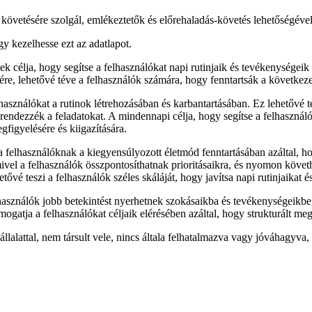
övetésére szolgál, emlékeztetők és előrehaladás-követés lehetőségével
gy kezelhesse ezt az adatlapot.
lja, hogy segítse a felhasználókat napi rutinjaik és tevékenységeik h
, lehetővé téve a felhasználók számára, hogy fenntartsák a következet
asználókat a rutinok létrehozásában és karbantartásában. Ez lehetővé te
endezzék a feladatokat. A mindennapi célja, hogy segítse a felhasznál
gfigyelésére és kiigazítására.
a felhasználóknak a kiegyensúlyozott életmód fenntartásában azáltal, h
ivel a felhasználók összpontosíthatnak prioritásaikra, és nyomon követ
tővé teszi a felhasználók széles skáláját, hogy javítsa napi rutinjaikat 
elhasználók jobb betekintést nyerhetnek szokásaikba és tevékenységeik
mogatja a felhasználókat céljaik elérésében azáltal, hogy strukturált meg
állalattal, nem társult vele, nincs általa felhatalmazva vagy jóváhag