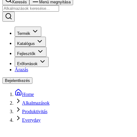
Keresés
Menü megnyitása
Termék
Katalógus
Fejlesztők
Erőforrások
Árazás
Bejelentkezés
Home
Alkalmazások
Produktivitás
Everyday