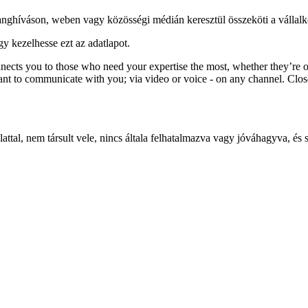
hanghíváson, weben vagy közösségi médián keresztül összeköti a vállalko
gy kezelhesse ezt az adatlapot.
nects you to those who need your expertise the most, whether they’re o
t to communicate with you; via video or voice - on any channel. Close
alattal, nem társult vele, nincs általa felhatalmazva vagy jóváhagyva