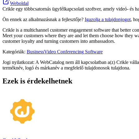
Weboldal
Crikle egy többcsatornás ügyfélkapcsolati szoftver, amely videó- és 
Ön ennek az alkalmazásnak a fejlesztője?
Igazolja a tulajdonjogot
, ho
Crikle is a multichannel customer engagement software that better con
Meet your customers where they are and let them choose how they wan
customer loyalty and turning customers into ambassadors.
Kategóriák
:
Business
Video Conferencing Software
Jogi nyilatkozat: A WebCatalog nem áll kapcsolatban a(z) Crikle váll
terméknév, logó és márkanév a megfelelő tulajdonosok tulajdona.
Ezek is érdekelhetnek