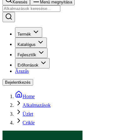
Keresés
Menü megnyitása
Termék
Katalógus
Fejlesztők
Erőforrások
Árazás
Bejelentkezés
Home
Alkalmazások
Üzlet
Crikle