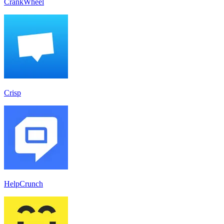
CrankWheel
Crisp
HelpCrunch