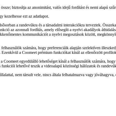
ze; biztosítja az anonimitást, valós idejű fordítást és nemi alapú szűr
gy kezelhesse ezt az adatlapot.
sősorban a randevúkra és a társadalmi interakciókra terveztek. Összeka
ció az azonnali fordítás, amely elősegíti a nyelvi akadályok áthidalásá
a zökkenőmentes kommunikációt a nyelvi megosztások között, megkönnyít
 felhasználók számára, hogy preferenciáik alapján szelektíven illeszked
. Ezenkívül a Coomeet prémium funkciókat kínál az ellenőrzött profilokh
va a Coomeet egyedülálló lehetőséget kínál a felhasználók számára, hogy 
us funkciói lehetővé teszik a videoalapú közösségi hálózatok és randevú
llalattal, nem társult vele, nincs általa felhatalmazva vagy jóváhagy