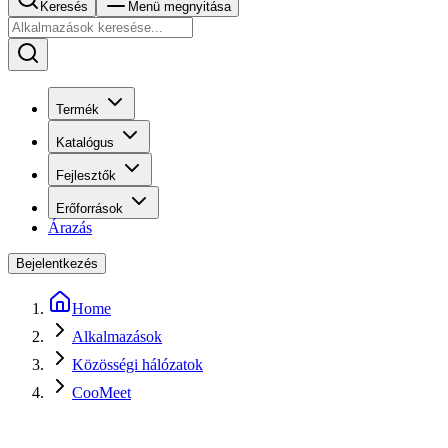
Keresés
Menü megnyitása
Termék
Katalógus
Fejlesztők
Erőforrások
Árazás
Bejelentkezés
Home
Alkalmazások
Közösségi hálózatok
CooMeet