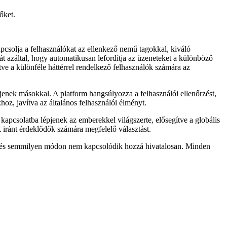
őket.
pcsolja a felhasználókat az ellenkező nemű tagokkal, kiváló
t azáltal, hogy automatikusan lefordítja az üzeneteket a különböző
ve a különféle háttérrel rendelkező felhasználók számára az
jenek másokkal. A platform hangsúlyozza a felhasználói ellenőrzést,
oz, javítva az általános felhasználói élményt.
kapcsolatba lépjenek az emberekkel világszerte, elősegítve a globális
k iránt érdeklődők számára megfelelő választást.
va, és semmilyen módon nem kapcsolódik hozzá hivatalosan. Minden