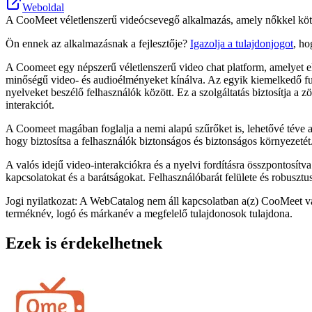
Weboldal
A CooMeet véletlenszerű videócsevegő alkalmazás, amely nőkkel köt öss
Ön ennek az alkalmazásnak a fejlesztője?
Igazolja a tulajdonjogot
, ho
A Coomeet egy népszerű véletlenszerű video chat platform, amelyet el
minőségű video- és audioélményeket kínálva. Az egyik kiemelkedő funk
nyelveket beszélő felhasználók között. Ez a szolgáltatás biztosítja 
interakciót.
A Coomeet magában foglalja a nemi alapú szűrőket is, lehetővé téve a
hogy biztosítsa a felhasználók biztonságos és biztonságos környezetét
A valós idejű video-interakciókra és a nyelvi fordításra összpontosít
kapcsolatokat és a barátságokat. Felhasználóbarát felülete és robuszt
Jogi nyilatkozat: A WebCatalog nem áll kapcsolatban a(z) CooMeet vá
terméknév, logó és márkanév a megfelelő tulajdonosok tulajdona.
Ezek is érdekelhetnek