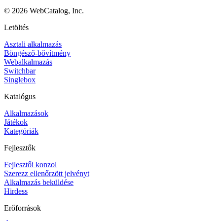
©
2026
WebCatalog, Inc.
Letöltés
Asztali alkalmazás
Böngésző-bővítmény
Webalkalmazás
Switchbar
Singlebox
Katalógus
Alkalmazások
Játékok
Kategóriák
Fejlesztők
Fejlesztői konzol
Szerezz ellenőrzött jelvényt
Alkalmazás beküldése
Hirdess
Erőforrások