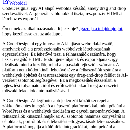
Weboldal
CodeDesign.ai egy AI-alapú weboldalkészítő, amely drag-and-drop
szerkesztővel, AI-generált sablonokkal tiszta, reszponzív HTML-t
létrehoz és exportál.
Ön ennek az alkalmazásnak a fejlesztője?
Igazolja a tulajdonjogot
,
hogy kezelhesse ezt az adatlapot.
A CodeDesign.ai egy innovatív AI-hajtású weboldal-készítő,
amelynek célja a professzionális webhelyek létrehozásának
egyszerűsítése. Ez lehetővé teszi a felhasználók számára, hogy
tiszta, reagáló HTML -kódot generáljanak és exportáljanak, így
ideálisak mind a kezdők, mind a tapasztalt fejlesztők számára. A
platform nem kódot kínál, lehetővé téve a felhasználók számára a
webhelyek építését és testreszabását egy drag-and-drop felület és AI-
vezérelt sablonok segítségével. Ez a megközelítés ésszerűsíti a
fejlesztési folyamatot, időt és erőfeszítést takarít meg az összetett
műszaki feladatok automatizálásával.
A CodeDesign.Ai legfontosabb jellemzői között szerepel a
zökkenőmentes integráció a népszerű platformokkal, mint például a
WordPress és a webhelyek tárolására az egyedi tartományokban. A
felhasználók kihasználhatják az AI sablonok hatalmas könyvtárát is
céloldalak, portfóliók és értékesítési elfogyasztások létrehozásához.
A platform támogatja a különféle integrációkat, mint például a