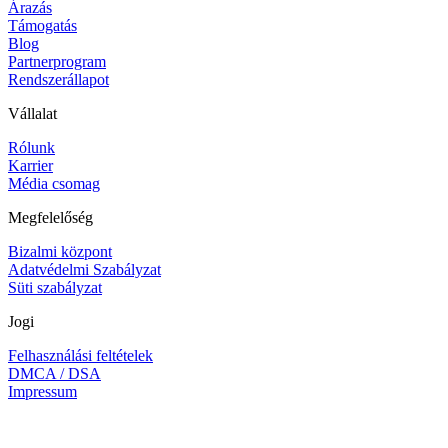
Árazás
Támogatás
Blog
Partnerprogram
Rendszerállapot
Vállalat
Rólunk
Karrier
Média csomag
Megfelelőség
Bizalmi központ
Adatvédelmi Szabályzat
Süti szabályzat
Jogi
Felhasználási feltételek
DMCA / DSA
Impressum