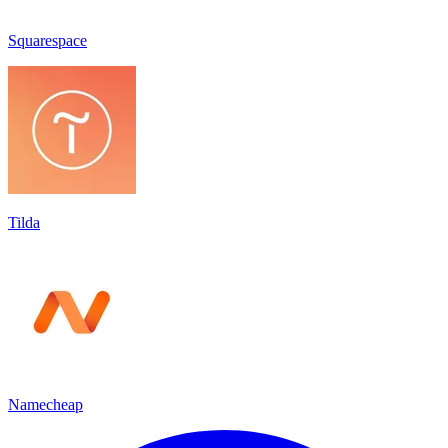
Squarespace
Tilda
Namecheap