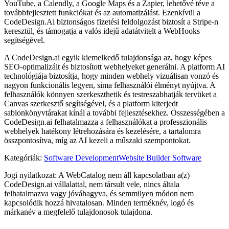
YouTube, a Calendly, a Google Maps és a Zapier, lehetővé téve a
továbbfejlesztett funkciókat és az automatizálást. Ezenkívül a
CodeDesign.Ai biztonságos fizetési feldolgozást biztosít a Stripe-n
keresztül, és támogatja a valós idejű adatátvitelt a WebHooks
segítségével.
A CodeDesign.ai egyik kiemelkedő tulajdonsága az, hogy képes
SEO-optimalizált és biztosított webhelyeket generálni. A platform AI
technológiája biztosítja, hogy minden webhely vizuálisan vonzó és
nagyon funkcionális legyen, sima felhasználói élményt nyújtva. A
felhasználók könnyen szerkeszthetik és testreszabhatják tervüket a
Canvas szerkesztő segítségével, és a platform kiterjedt
sablonkönyvtárakat kínál a további fejlesztésekhez. Összességében a
CodeDesign.ai felhatalmazza a felhasználókat a professzionális
webhelyek hatékony létrehozására és kezelésére, a tartalomra
összpontosítva, míg az AI kezeli a műszaki szempontokat.
Kategóriák
:
Software Development
Website Builder Software
Jogi nyilatkozat: A WebCatalog nem áll kapcsolatban a(z)
CodeDesign.ai vállalattal, nem társult vele, nincs általa
felhatalmazva vagy jóváhagyva, és semmilyen módon nem
kapcsolódik hozzá hivatalosan. Minden terméknév, logó és
márkanév a megfelelő tulajdonosok tulajdona.