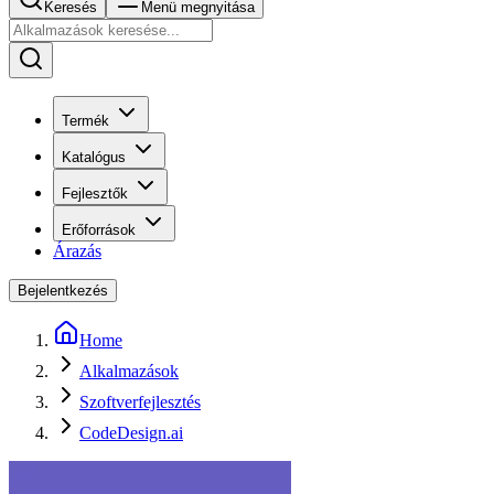
Keresés
Menü megnyitása
Termék
Katalógus
Fejlesztők
Erőforrások
Árazás
Bejelentkezés
Home
Alkalmazások
Szoftverfejlesztés
CodeDesign.ai