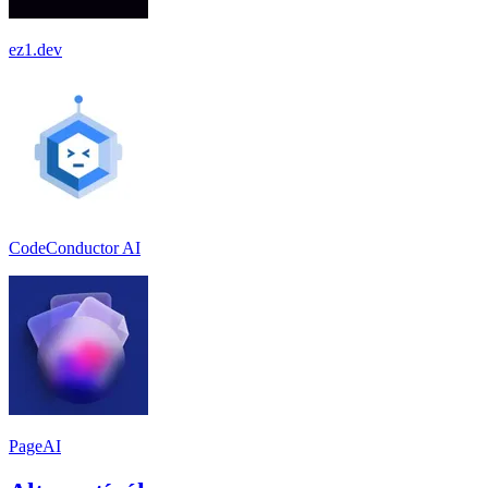
ez1.dev
CodeConductor AI
PageAI