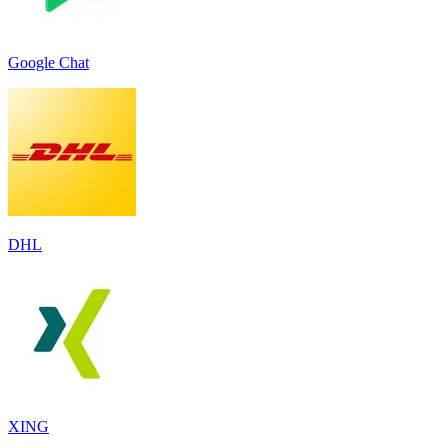
Google Chat
DHL
XING