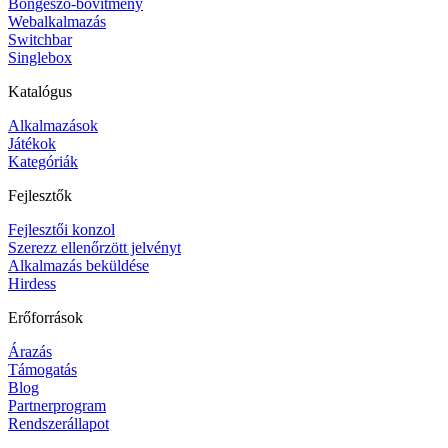
Böngésző-bővítmény
Webalkalmazás
Switchbar
Singlebox
Katalógus
Alkalmazások
Játékok
Kategóriák
Fejlesztők
Fejlesztői konzol
Szerezz ellenőrzött jelvényt
Alkalmazás beküldése
Hirdess
Erőforrások
Árazás
Támogatás
Blog
Partnerprogram
Rendszerállapot