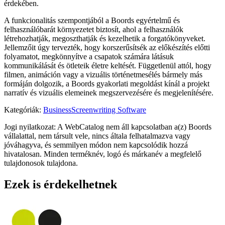
érdekében.
A funkcionalitás szempontjából a Boords egyértelmű és
felhasználóbarát környezetet biztosít, ahol a felhasználók
létrehozhatják, megoszthatják és kezelhetik a forgatókönyveket.
Jellemzőit úgy tervezték, hogy korszerűsítsék az előkészítés előtti
folyamatot, megkönnyítve a csapatok számára látásuk
kommunikálását és ötleteik életre keltését. Függetlenül attól, hogy
filmen, animáción vagy a vizuális történetmesélés bármely más
formáján dolgozik, a Boords gyakorlati megoldást kínál a projekt
narratív és vizuális elemeinek megszervezésére és megjelenítésére.
Kategóriák
:
Business
Screenwriting Software
Jogi nyilatkozat: A WebCatalog nem áll kapcsolatban a(z) Boords
vállalattal, nem társult vele, nincs általa felhatalmazva vagy
jóváhagyva, és semmilyen módon nem kapcsolódik hozzá
hivatalosan. Minden terméknév, logó és márkanév a megfelelő
tulajdonosok tulajdona.
Ezek is érdekelhetnek