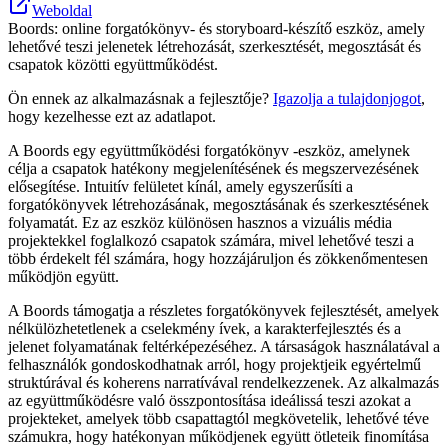
Weboldal
Boords: online forgatókönyv- és storyboard-készítő eszköz, amely
lehetővé teszi jelenetek létrehozását, szerkesztését, megosztását és
csapatok közötti együttműködést.
Ön ennek az alkalmazásnak a fejlesztője?
Igazolja a tulajdonjogot
,
hogy kezelhesse ezt az adatlapot.
A Boords egy együttműködési forgatókönyv -eszköz, amelynek
célja a csapatok hatékony megjelenítésének és megszervezésének
elősegítése. Intuitív felületet kínál, amely egyszerűsíti a
forgatókönyvek létrehozásának, megosztásának és szerkesztésének
folyamatát. Ez az eszköz különösen hasznos a vizuális média
projektekkel foglalkozó csapatok számára, mivel lehetővé teszi a
több érdekelt fél számára, hogy hozzájáruljon és zökkenőmentesen
működjön együtt.
A Boords támogatja a részletes forgatókönyvek fejlesztését, amelyek
nélkülözhetetlenek a cselekmény ívek, a karakterfejlesztés és a
jelenet folyamatának feltérképezéséhez. A társaságok használatával a
felhasználók gondoskodhatnak arról, hogy projektjeik egyértelmű
struktúrával és koherens narratívával rendelkezzenek. Az alkalmazás
az együttműködésre való összpontosítása ideálissá teszi azokat a
projekteket, amelyek több csapattagtól megkövetelik, lehetővé téve
számukra, hogy hatékonyan működjenek együtt ötleteik finomítása