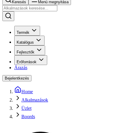
Keresés
Menü megnyitása
Termék
Katalógus
Fejlesztők
Erőforrások
Árazás
Bejelentkezés
Home
Alkalmazások
Üzlet
Boords