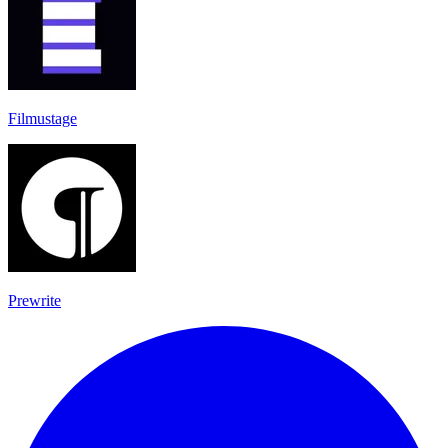
Filmustage
Prewrite