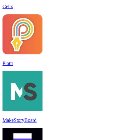
Celtx
Plottr
MakeStoryBoard