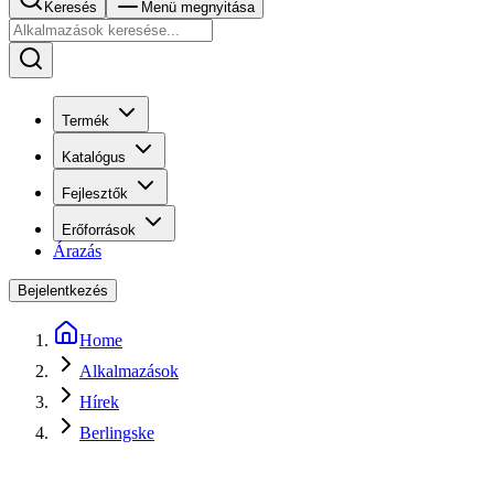
Keresés
Menü megnyitása
Termék
Katalógus
Fejlesztők
Erőforrások
Árazás
Bejelentkezés
Home
Alkalmazások
Hírek
Berlingske