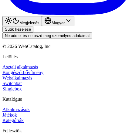
Megjelenés
Magyar
Sütik kezelése
Ne add el és ne oszd meg személyes adataimat
©
2026
WebCatalog, Inc.
Letöltés
Asztali alkalmazás
Böngésző-bővítmény
Webalkalmazás
Switchbar
Singlebox
Katalógus
Alkalmazások
Játékok
Kategóriák
Fejlesztők