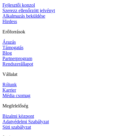
Fejlesztői konzol
Szerezz ellenőrzött jelvényt
Alkalmazás beküldése
Hirdess
Erőforrások
Árazás
Támogatás
Blog
Partnerprogram
Rendszerállapot
Vállalat
Rólunk
Karrier
Média csomag
Megfelelőség
Bizalmi központ
Adatvédelmi Szabályzat
Süti szabályzat