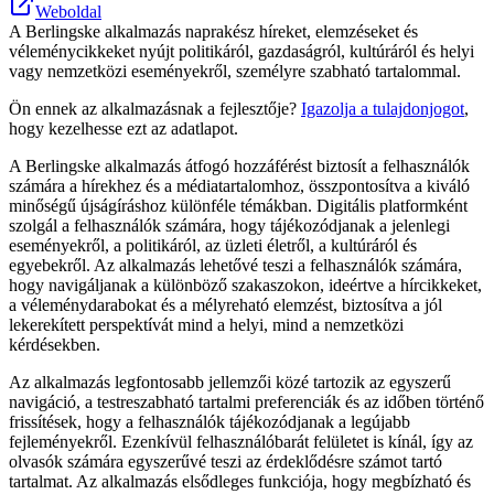
Weboldal
A Berlingske alkalmazás naprakész híreket, elemzéseket és
véleménycikkeket nyújt politikáról, gazdaságról, kultúráról és helyi
vagy nemzetközi eseményekről, személyre szabható tartalommal.
Ön ennek az alkalmazásnak a fejlesztője?
Igazolja a tulajdonjogot
,
hogy kezelhesse ezt az adatlapot.
A Berlingske alkalmazás átfogó hozzáférést biztosít a felhasználók
számára a hírekhez és a médiatartalomhoz, összpontosítva a kiváló
minőségű újságíráshoz különféle témákban. Digitális platformként
szolgál a felhasználók számára, hogy tájékozódjanak a jelenlegi
eseményekről, a politikáról, az üzleti életről, a kultúráról és
egyebekről. Az alkalmazás lehetővé teszi a felhasználók számára,
hogy navigáljanak a különböző szakaszokon, ideértve a hírcikkeket,
a véleménydarabokat és a mélyreható elemzést, biztosítva a jól
lekerekített perspektívát mind a helyi, mind a nemzetközi
kérdésekben.
Az alkalmazás legfontosabb jellemzői közé tartozik az egyszerű
navigáció, a testreszabható tartalmi preferenciák és az időben történő
frissítések, hogy a felhasználók tájékozódjanak a legújabb
fejleményekről. Ezenkívül felhasználóbarát felületet is kínál, így az
olvasók számára egyszerűvé teszi az érdeklődésre számot tartó
tartalmat. Az alkalmazás elsődleges funkciója, hogy megbízható és