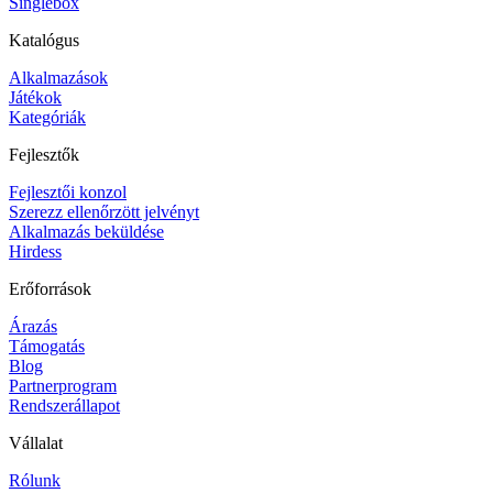
Singlebox
Katalógus
Alkalmazások
Játékok
Kategóriák
Fejlesztők
Fejlesztői konzol
Szerezz ellenőrzött jelvényt
Alkalmazás beküldése
Hirdess
Erőforrások
Árazás
Támogatás
Blog
Partnerprogram
Rendszerállapot
Vállalat
Rólunk