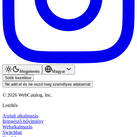
Megjelenés
Magyar
Sütik kezelése
Ne add el és ne oszd meg személyes adataimat
©
2026
WebCatalog, Inc.
Letöltés
Asztali alkalmazás
Böngésző-bővítmény
Webalkalmazás
Switchbar