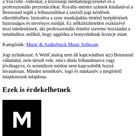
a YouTube -videókat, a közösségi médiabejegyzéseket és a
professzionális prezentációkat. Royalty-mentes számok kínálatával a
Bensound segíti a felhasználókat a szerzői jogi kérdések
elkerülésében, biztosítva a zene munkájukba történő beépítésének
biztonságos és törvényes módját. Ez nélkülözhetetlen eszközévé
teszi mindenkinek, aki professzionális érintést szeretne hozzáadni a
tartalmához anélkül, hogy aggódna a bonyodalmak licencje miatt.
Kategóriák
:
Music & Audio
Stock Music Software
Jogi nyilatkozat: A WebCatalog nem áll kapcsolatban a(z) Bensound
vállalattal, nem társult vele, nincs általa felhatalmazva vagy
jóváhagyva, és semmilyen módon nem kapcsolódik hozzá
hivatalosan. Minden terméknév, logó és márkanév a megfelelő
tulajdonosok tulajdona.
Ezek is érdekelhetnek