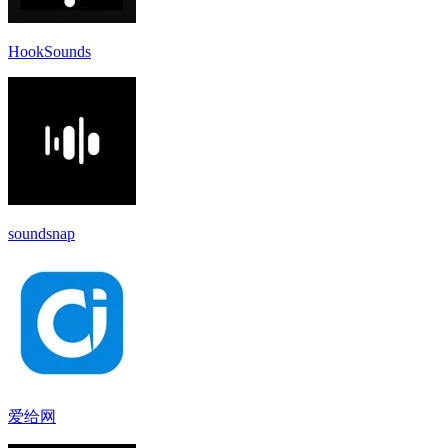
HookSounds
soundsnap
爱给网