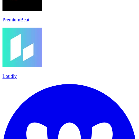
PremiumBeat
Loudly