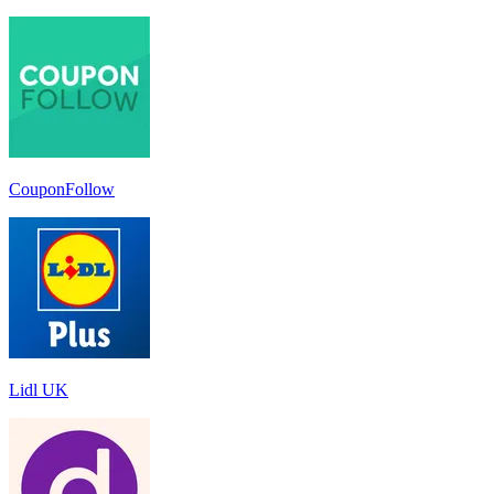
CouponFollow
Lidl UK