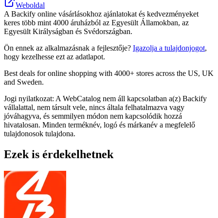
Weboldal
A Backify online vásárlásokhoz ajánlatokat és kedvezményeket
keres több mint 4000 áruházból az Egyesült Államokban, az
Egyesült Királyságban és Svédországban.
Ön ennek az alkalmazásnak a fejlesztője?
Igazolja a tulajdonjogot
,
hogy kezelhesse ezt az adatlapot.
Best deals for online shopping with 4000+ stores across the US, UK
and Sweden.
Jogi nyilatkozat: A WebCatalog nem áll kapcsolatban a(z) Backify
vállalattal, nem társult vele, nincs általa felhatalmazva vagy
jóváhagyva, és semmilyen módon nem kapcsolódik hozzá
hivatalosan. Minden terméknév, logó és márkanév a megfelelő
tulajdonosok tulajdona.
Ezek is érdekelhetnek