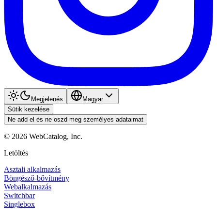
Megjelenés
Magyar
Sütik kezelése
Ne add el és ne oszd meg személyes adataimat
©
2026
WebCatalog, Inc.
Letöltés
Asztali alkalmazás
Böngésző-bővítmény
Webalkalmazás
Switchbar
Singlebox