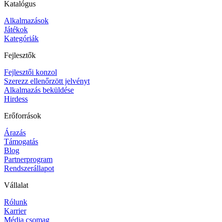
Katalógus
Alkalmazások
Játékok
Kategóriák
Fejlesztők
Fejlesztői konzol
Szerezz ellenőrzött jelvényt
Alkalmazás beküldése
Hirdess
Erőforrások
Árazás
Támogatás
Blog
Partnerprogram
Rendszerállapot
Vállalat
Rólunk
Karrier
Média csomag