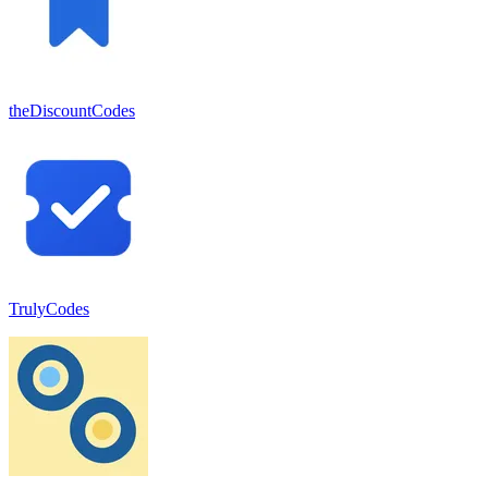
theDiscountCodes
TrulyCodes