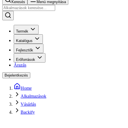
Keresés
Menü megnyitása
Termék
Katalógus
Fejlesztők
Erőforrások
Árazás
Bejelentkezés
Home
Alkalmazások
Vásárlás
Backify