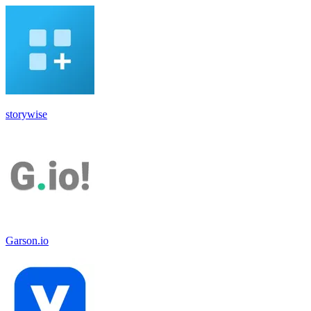
storywise
Garson.io