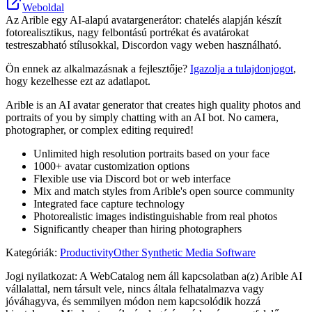
Weboldal
Az Arible egy AI-alapú avatargenerátor: chatelés alapján készít
fotorealisztikus, nagy felbontású portrékat és avatárokat
testreszabható stílusokkal, Discordon vagy weben használható.
Ön ennek az alkalmazásnak a fejlesztője?
Igazolja a tulajdonjogot
,
hogy kezelhesse ezt az adatlapot.
Arible is an AI avatar generator that creates high quality photos and
portraits of you by simply chatting with an AI bot. No camera,
photographer, or complex editing required!
Unlimited high resolution portraits based on your face
1000+ avatar customization options
Flexible use via Discord bot or web interface
Mix and match styles from Arible's open source community
Integrated face capture technology
Photorealistic images indistinguishable from real photos
Significantly cheaper than hiring photographers
Kategóriák
:
Productivity
Other Synthetic Media Software
Jogi nyilatkozat: A WebCatalog nem áll kapcsolatban a(z) Arible AI
vállalattal, nem társult vele, nincs általa felhatalmazva vagy
jóváhagyva, és semmilyen módon nem kapcsolódik hozzá