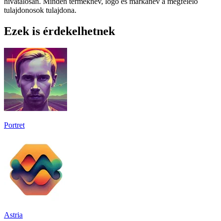
hivatalosan. Minden terméknév, logó és márkanév a megfelelő
tulajdonosok tulajdona.
Ezek is érdekelhetnek
Portret
Astria