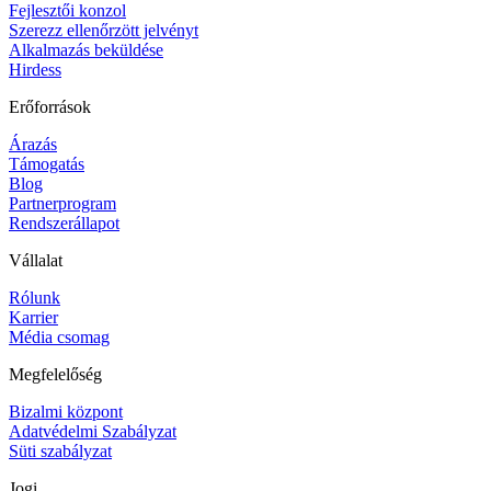
Fejlesztői konzol
Szerezz ellenőrzött jelvényt
Alkalmazás beküldése
Hirdess
Erőforrások
Árazás
Támogatás
Blog
Partnerprogram
Rendszerállapot
Vállalat
Rólunk
Karrier
Média csomag
Megfelelőség
Bizalmi központ
Adatvédelmi Szabályzat
Süti szabályzat
Jogi