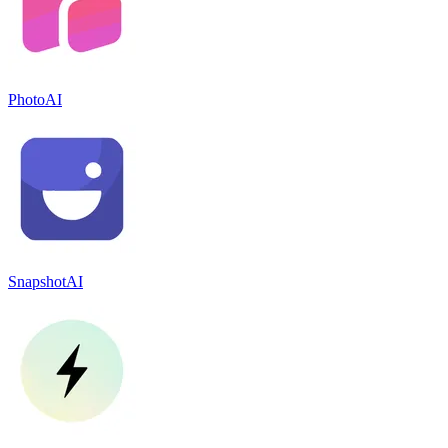
PhotoAI
SnapshotAI