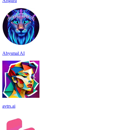
Artguru
Abysmal AI
avtrs.ai