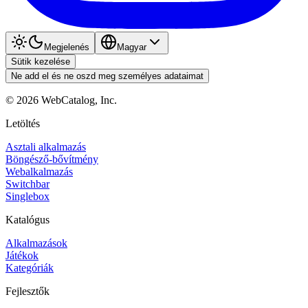
Megjelenés
Magyar
Sütik kezelése
Ne add el és ne oszd meg személyes adataimat
©
2026
WebCatalog, Inc.
Letöltés
Asztali alkalmazás
Böngésző-bővítmény
Webalkalmazás
Switchbar
Singlebox
Katalógus
Alkalmazások
Játékok
Kategóriák
Fejlesztők