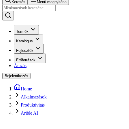
Keresés
Menü megnyitása
Termék
Katalógus
Fejlesztők
Erőforrások
Árazás
Bejelentkezés
Home
Alkalmazások
Produktivitás
Arible AI