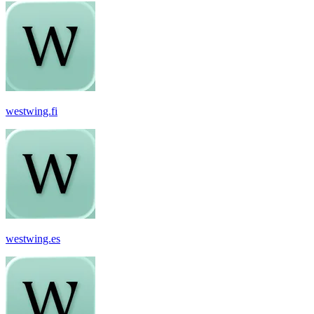
westwing.fi
westwing.es