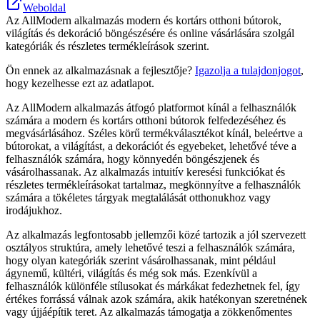
Weboldal
Az AllModern alkalmazás modern és kortárs otthoni bútorok,
világítás és dekoráció böngészésére és online vásárlására szolgál
kategóriák és részletes termékleírások szerint.
Ön ennek az alkalmazásnak a fejlesztője?
Igazolja a tulajdonjogot
,
hogy kezelhesse ezt az adatlapot.
Az AllModern alkalmazás átfogó platformot kínál a felhasználók
számára a modern és kortárs otthoni bútorok felfedezéséhez és
megvásárlásához. Széles körű termékválasztékot kínál, beleértve a
bútorokat, a világítást, a dekorációt és egyebeket, lehetővé téve a
felhasználók számára, hogy könnyedén böngészjenek és
vásárolhassanak. Az alkalmazás intuitív keresési funkciókat és
részletes termékleírásokat tartalmaz, megkönnyítve a felhasználók
számára a tökéletes tárgyak megtalálását otthonukhoz vagy
irodájukhoz.
Az alkalmazás legfontosabb jellemzői közé tartozik a jól szervezett
osztályos struktúra, amely lehetővé teszi a felhasználók számára,
hogy olyan kategóriák szerint vásárolhassanak, mint például
ágynemű, kültéri, világítás és még sok más. Ezenkívül a
felhasználók különféle stílusokat és márkákat fedezhetnek fel, így
értékes forrássá válnak azok számára, akik hatékonyan szeretnének
vagy újjáépítik teret. Az alkalmazás támogatja a zökkenőmentes