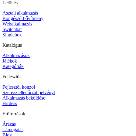
Letöltés
Asztali alkalmazás
Böngésző-bővítmény
Webalkalmazás
Switchbar
Singlebox
Katalógus
Alkalmazások
Játékok
Kategóriák
Fejlesztők
Fejlesztői konzol
Szerezz ellenőrzött jelvényt
Alkalmazás beküldése
Hirdess
Erőforrások
Árazás
Támogatás
Blog