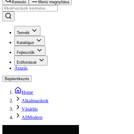
Keresés
Menü megnyitása
Termék
Katalógus
Fejlesztők
Erőforrások
Árazás
Bejelentkezés
Home
Alkalmazások
Vásárlás
AllModern