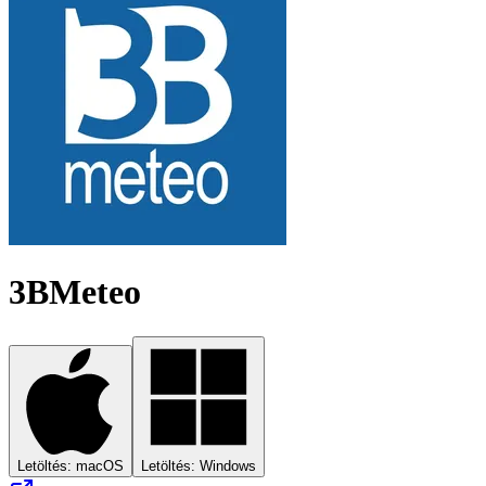
3BMeteo
Letöltés: macOS
Letöltés: Windows