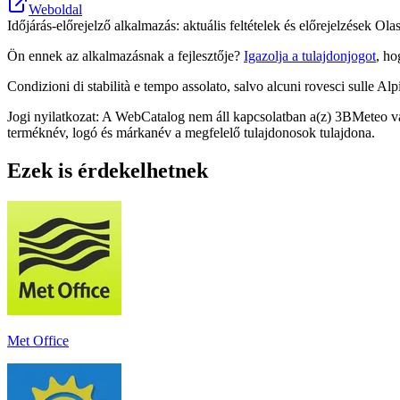
Weboldal
Időjárás-előrejelző alkalmazás: aktuális feltételek és előrejelzések Olas
Ön ennek az alkalmazásnak a fejlesztője?
Igazolja a tulajdonjogot
, ho
Condizioni di stabilità e tempo assolato, salvo alcuni rovesci sulle Al
Jogi nyilatkozat: A WebCatalog nem áll kapcsolatban a(z) 3BMeteo vá
terméknév, logó és márkanév a megfelelő tulajdonosok tulajdona.
Ezek is érdekelhetnek
Met Office