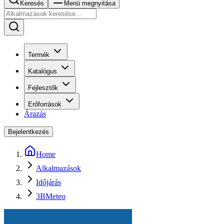
Keresés
Menü megnyitása
Termék
Katalógus
Fejlesztők
Erőforrások
Árazás
Bejelentkezés
Home
Alkalmazások
Időjárás
3BMeteo