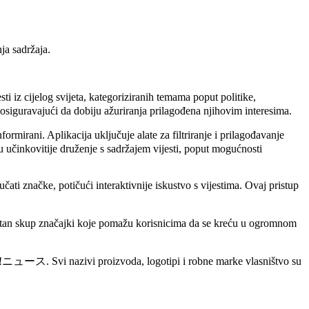
nja sadržaja.
 iz cijelog svijeta, kategoriziranih temama poput politike,
, osiguravajući da dobiju ažuriranja prilagođena njihovim interesima.
irani. Aplikacija uključuje alate za filtriranje i prilagođavanje
 učinkovitije druženje s sadržajem vijesti, poput mogućnosti
i značke, potičući interaktivnije iskustvo s vijestima. Ovaj pristup
ustan skup značajki koje pomažu korisnicima da se kreću u ogromnom
oo!ニュース. Svi nazivi proizvoda, logotipi i robne marke vlasništvo su