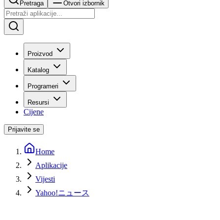
Pretraga
Otvori izbornik
Proizvod
Katalog
Programeri
Resursi
Cijene
Prijavite se
Home
Aplikacije
Vijesti
Yahoo!ニュース