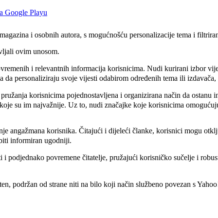
, magazina i osobnih autora, s mogućnošću personalizacije tema i filtrira
vljali ovim unosom.
nih i relevantnih informacija korisnicima. Nudi kurirani izbor vijesti
ma da personaliziraju svoje vijesti odabirom određenih tema ili izdavača
nja korisnicima pojednostavljena i organizirana način da ostanu inform
 koje su im najvažnije. Uz to, nudi značajke koje korisnicima omogućuju
gažmana korisnika. Čitajući i dijeleći članke, korisnici mogu otključat
biti informiran ugodniji.
i podjednako povremene čitatelje, pružajući korisničko sučelje i rob
en, podržan od strane niti na bilo koji način službeno povezan s Yah