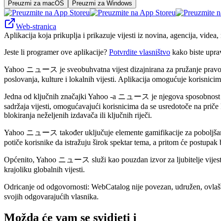
Preuzmi za macOS
Preuzmi za Windows
Web-stranica
Aplikacija koja prikuplja i prikazuje vijesti iz novina, agencija, videa
Jeste li programer ove aplikacije?
Potvrdite vlasništvo
kako biste upra
Yahoo ニュース je sveobuhvatna vijest dizajnirana za pružanje pravovreme
poslovanja, kulture i lokalnih vijesti. Aplikacija omogućuje korisnici
Jedna od ključnih značajki Yahoo -a ニュース je njegova sposobnost pruža
sadržaja vijesti, omogućavajući korisnicima da se usredotoče na priče
blokiranja neželjenih izdavača ili ključnih riječi.
Yahoo ニュース također uključuje elemente gamifikacije za poboljšanje an
potiče korisnike da istražuju širok spektar tema, a pritom će postupak 
Općenito, Yahoo ニュース služi kao pouzdan izvor za ljubitelje vijesti 
krajoliku globalnih vijesti.
Odricanje od odgovornosti: WebCatalog nije povezan, udružen, ovlašt
svojih odgovarajućih vlasnika.
Možda će vam se svidjeti i