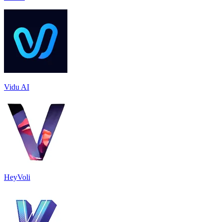
Vidu AI
HeyVoli