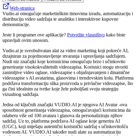
Web-stranica
Vudio.ai omogućuje marketinškim timovima izradu, automatizaciju i
distribuciju video sadržaja te analitiku i interaktivne kupovne
demonstracije.
Jeste li programer ove aplikacije?
Potvrdite vlasništvo
kako biste
upravljali ovim unosom.
Vudio.ai je sveobuhvatan alat za video marketing koji pokreće AI,
dizajniran za pojednostavljenje stvaranja i upravljanja sadržajem.
Nudi niz značajki koje korisnicima omogućuju brzo i učinkovito
generiranje visokokvalitetnih videozapisa. Korisnici mogu stvoriti
zanimljive video oglase, videozapise s objašnjavanjem i dinamične
videozapise s AI avatarima, glasovima i trendovskim kolu. Platforma
podržava transformaciju slika proizvoda u privlačne videozapise, što
ga čini idealnim za tvrtke koje žele poboljšati svoju strategiju
vizualnog sadržaja.
Jedna od ključnih značajki VUDIO.AI je njegova AI Avatar -ova
sposobnost generiranja videozapisa, omogućavajući korisnicima da
odaberu više od 100 avatara i glasova da personaliziraju njihov
sadržaj. Uz to, platforma podržava AI oglase koje generira AI
(UGC), koji miješaju autentični korisnički sadržaj s učinkovitošću
vođenom AI. VUDIO.AI također nudi alate za automatizaciju