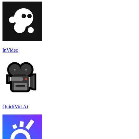
InVideo
QuickVid.Ai