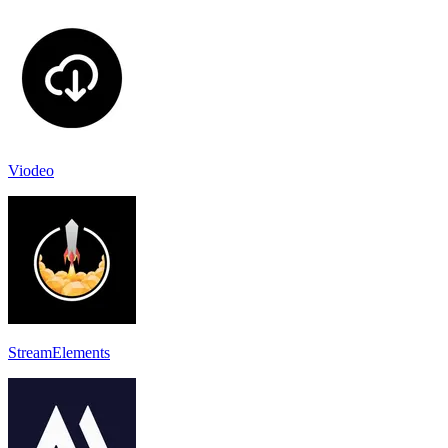
Viodeo
StreamElements