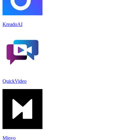
KreadoAI
QuickVideo
Minvo