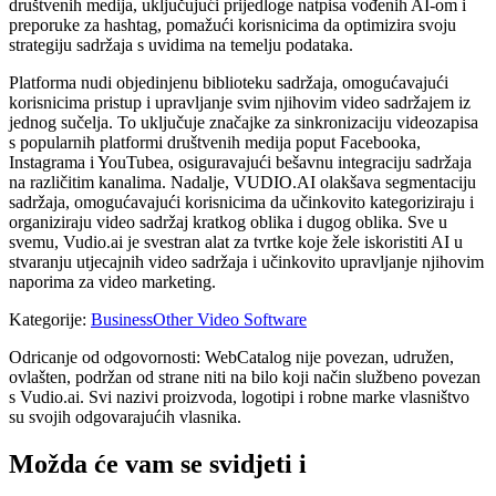
društvenih medija, uključujući prijedloge natpisa vođenih AI-om i
preporuke za hashtag, pomažući korisnicima da optimizira svoju
strategiju sadržaja s uvidima na temelju podataka.
Platforma nudi objedinjenu biblioteku sadržaja, omogućavajući
korisnicima pristup i upravljanje svim njihovim video sadržajem iz
jednog sučelja. To uključuje značajke za sinkronizaciju videozapisa
s popularnih platformi društvenih medija poput Facebooka,
Instagrama i YouTubea, osiguravajući bešavnu integraciju sadržaja
na različitim kanalima. Nadalje, VUDIO.AI olakšava segmentaciju
sadržaja, omogućavajući korisnicima da učinkovito kategoriziraju i
organiziraju video sadržaj kratkog oblika i dugog oblika. Sve u
svemu, Vudio.ai je svestran alat za tvrtke koje žele iskoristiti AI u
stvaranju utjecajnih video sadržaja i učinkovito upravljanje njihovim
naporima za video marketing.
Kategorije
:
Business
Other Video Software
Odricanje od odgovornosti: WebCatalog nije povezan, udružen,
ovlašten, podržan od strane niti na bilo koji način službeno povezan
s Vudio.ai. Svi nazivi proizvoda, logotipi i robne marke vlasništvo
su svojih odgovarajućih vlasnika.
Možda će vam se svidjeti i