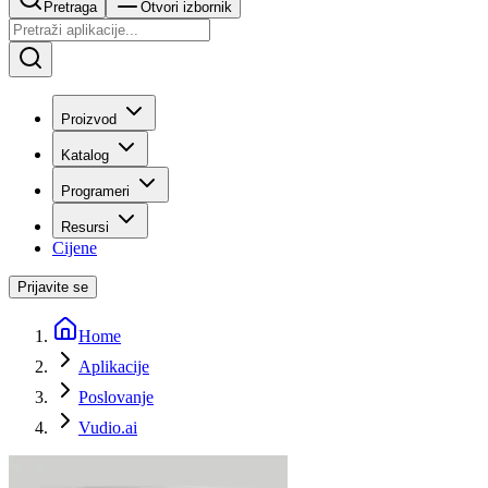
Pretraga
Otvori izbornik
Proizvod
Katalog
Programeri
Resursi
Cijene
Prijavite se
Home
Aplikacije
Poslovanje
Vudio.ai