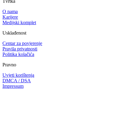
Tvrtka
O nama
Karijere
Medijski komplet
Usklađenost
Centar za povjerenje
Pravila privatnosti
Politika kolačića
Pravno
Uvjeti korištenja
DMCA / DSA
Impressum