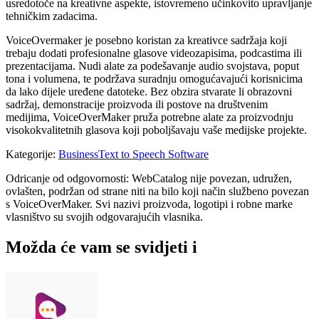
usredotoče na kreativne aspekte, istovremeno učinkovito upravljanje
tehničkim zadacima.
VoiceOvermaker je posebno koristan za kreativce sadržaja koji
trebaju dodati profesionalne glasove videozapisima, podcastima ili
prezentacijama. Nudi alate za podešavanje audio svojstava, poput
tona i volumena, te podržava suradnju omogućavajući korisnicima
da lako dijele uređene datoteke. Bez obzira stvarate li obrazovni
sadržaj, demonstracije proizvoda ili postove na društvenim
medijima, VoiceOverMaker pruža potrebne alate za proizvodnju
visokokvalitetnih glasova koji poboljšavaju vaše medijske projekte.
Kategorije
:
Business
Text to Speech Software
Odricanje od odgovornosti: WebCatalog nije povezan, udružen,
ovlašten, podržan od strane niti na bilo koji način službeno povezan
s VoiceOverMaker. Svi nazivi proizvoda, logotipi i robne marke
vlasništvo su svojih odgovarajućih vlasnika.
Možda će vam se svidjeti i