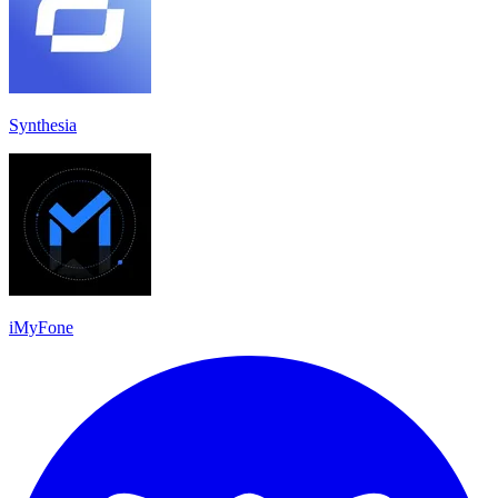
Synthesia
iMyFone