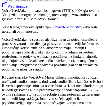
Web-stranica
VoiceOverMaker pretvara tekst u govor (TTS) s 600+ glasova na
30+ jezika, omogućuje snimanje, uređivanje i izvoz audio/video
glasovnih zapisa u MP3/WAV formatu.
Jeste li programer ove aplikacije?
Potvrdite vlasništvo
kako biste
upravljali ovim unosom.
VoiceOverMaker je svestran alat dizajniran za pojednostavljenje
procesa stvaranja i uređivanja glasova za razne medijske formate.
Omogućuje korisnicima da s lakoćom snimaju, uređuju i
poboljšavaju audio datoteke, što ga čini prikladnim za osobne i
profesionalne projekte. Aplikacija podržava niz funkcionalnosti,
uključujući visokokvalitetne audio snimke, precizne mogućnosti
uređivanja i mogućnost dodavanja pozadine glazbe ili efekata za
poboljšanje iskustva s audio.
Ključne značajke VoiceOverMaker uključuju mogućnost uvoza i
uređivanja audio datoteka, dodavanje audio filtera kao što su Echo i
Reverb i spremanje snimaka u više formata. Korisnici također mogu
izvoditi glasovne i audio presnimavanje na videozapisima, GIF -
ovima i slikama, što ga čini sveobuhvatnim rješenjem za stvaranje
multimedijskog sadržaja. Intuitivno sučelje aplikacije
pojednostavljuje tijek rada, omogućavajući korisnicima da se