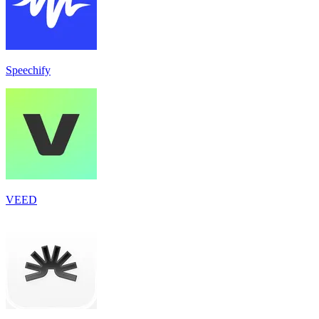
Speechify
VEED