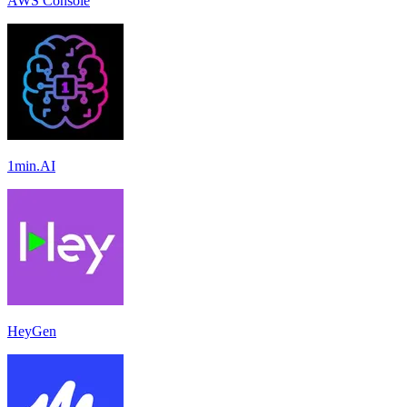
AWS Console
1min.AI
HeyGen