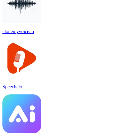
clonemyvoice.io
Speechelo