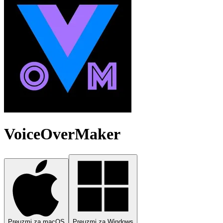
VoiceOverMaker
Preuzmi za macOS
Preuzmi za Windows