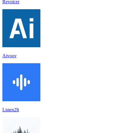
Revoicer
Aivoov
Listen2It