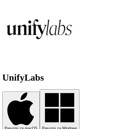
UnifyLabs
Preuzmi za macOS
Preuzmi za Windows