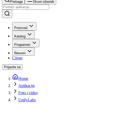
Pretraga
Otvori izbornik
Proizvod
Katalog
Programeri
Resursi
Cijene
Prijavite se
Home
Aplikacije
Foto i video
UnifyLabs