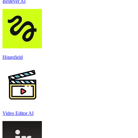
Bestever AI
Higgsfield
Video Editor AI