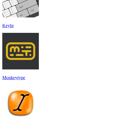
Keybr
Monkeytype