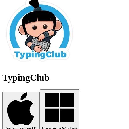
TypingClub
Preuzmi za macOS
Preuzmi za Windows