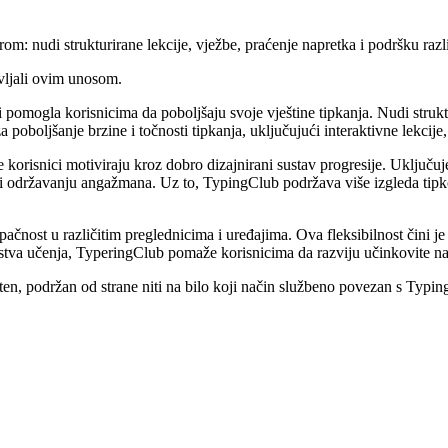
om: nudi strukturirane lekcije, vježbe, praćenje napretka i podršku raz
vljali ovim unosom.
omogla korisnicima da poboljšaju svoje vještine tipkanja. Nudi struktur
 poboljšanje brzine i točnosti tipkanja, uključujući interaktivne lekcije,
korisnici motiviraju kroz dobro dizajnirani sustav progresije. Uključuj
 i održavanju angažmana. Uz to, TypingClub podržava više izgleda tipk
ačnost u različitim preglednicima i uređajima. Ova fleksibilnost čini je 
stva učenja, TyperingClub pomaže korisnicima da razviju učinkovite na
n, podržan od strane niti na bilo koji način službeno povezan s Typing