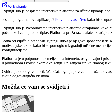
Web-stranica
TypingClub je besplatna internetska platforma za učenje tipkanja dodir
Jeste li programer ove aplikacije?
Potvrdite vlasništvo
kako biste upra
TypingClub je sveobuhvatna internetska platforma dizajnirana kako bi p
početnike i za napredne tipke. Platforma pruža razne alate i značajke za
Jedna od ključnih prednosti TypingClub-a je njegova sposobnost da se 
motivacijske razine kako bi se pomoglo u izgradnji mišićne memorije
konfiguracijama.
Platforma je u potpunosti utemeljena na internetu, osiguravajući pristup
u prikladnom i korisničkom okruženju. Pružanjem strukturiranog isku
Odricanje od odgovornosti: WebCatalog nije povezan, udružen, ovlašte
svojih odgovarajućih vlasnika.
Možda će vam se svidjeti i