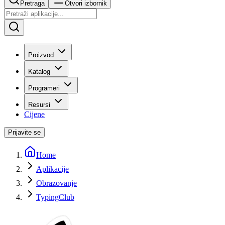
Pretraga
Otvori izbornik
Proizvod
Katalog
Programeri
Resursi
Cijene
Prijavite se
Home
Aplikacije
Obrazovanje
TypingClub