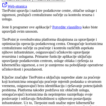
Web-stranica
TierPoint upravlja i nadzire podatkovne centre, oblačne usluge i
sigurnost, pružajući centralizirano sučelje za kontrolu resursa i
usluga.
Jeste li programer ove aplikacije?
Potvrdite vlasništvo
kako biste
upravljali ovim unosom.
TierPoint je sveobuhvatna platforma dizajnirana za upravljanje i
optimizaciju operacija podatkovnog centra. Omogućuje korisnicima
centralizirano sučelje za praćenje i kontrolu različitih aspekata
njihove infrastrukture, osiguravajući učinkovito upravljanje
resursima i uslugama. Primarne funkcije aplikacije uključuju
upravljanje podatkovnim centrom, usluge oblaka i rješenja za
kibernetičku sigurnost, a sve je usmjereno na poboljšanje operativne
učinkovitosti i pouzdanosti.
Ključne značajke TierPoint-a uključuju napredne alate za praćenje
koji korisnicima omogućuju praćenje mjernih podataka u stvarnom
vremenu, osiguravajući brzu identifikaciju i rješavanje potencijalnih
problema. Platforma također podržava niz oblačnih usluga,
omogućavajući korisnicima da neprimjetno razmještaju svoje
poslovanje i održavaju fleksibilnost u njihovom postavljanju
infrastrukture. Uz to, Tierpoint nudi snažne mjere kibernetičke