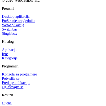
©
2026
WebCatalog, Inc.
Preuzmi
Desktop aplikacija
Proširenje preglednika
Web-aplikacija
Switchbar
Singlebox
Katalog
Aplikacije
Igre
Kategorije
Programeri
Konzola za programere
Potvrdite se
Predajte aplikaciju.
Oglašavajte se
Resursi
Cijene