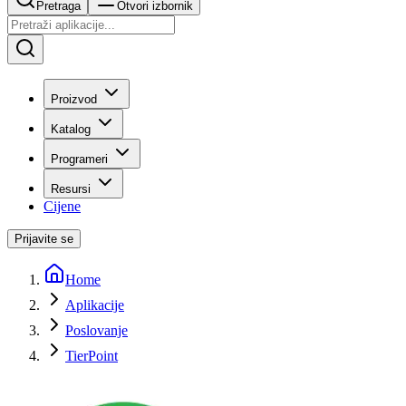
Pretraga
Otvori izbornik
Proizvod
Katalog
Programeri
Resursi
Cijene
Prijavite se
Home
Aplikacije
Poslovanje
TierPoint