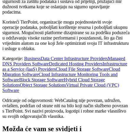
sigurnosti za zaštitu podataka i sustava od prijetnji, pružajući mir
dužnosti tvrtkama koje se oslanjaju na sigurno upravljanje
podacima.
Koristeći TierPoint, organizacije mogu pojednostaviti svoje
operacije podataka, poboljšati korištenje resursa i poboljšati ukupnu
sigurnost. Mogućnosti platforme dizajnirane su za podršku poduzeća
u održavanju visoke razine performansi i pouzdanosti, što ga čini
vrijednim alatom za one koji žele optimizirati svoju IT infrastrukturu
i usluge u oblaku.
Kategorije
:
Business
Data Center Infrastructure Providers
Managed
DNS Providers Software
Dedicated Hosting Providers
Infrastructure
as a Service (IaaS) Providers
Cloud File Storage Software
Cloud
Migration Software
Cloud Infrastructure Monitoring Tools and
Software
Block Storage Software
Hybrid Cloud Storage
Solutions
Object Storage Solutions
Virtual Private Cloud (VPC)
Software
Odricanje od odgovornosti: WebCatalog nije povezan, udružen,
ovlašten, podržan od strane niti na bilo koji način službeno povezan
s TierPoint. Svi nazivi proizvoda, logotipi i robne marke vlasništvo
su svojih odgovarajućih vlasnika.
Možda će vam se svidjeti i