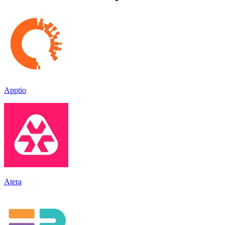
Apptio
Atera