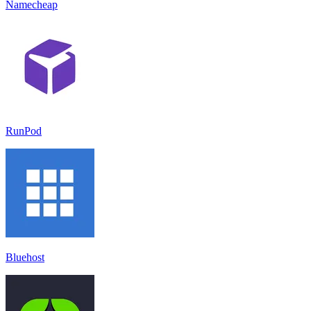
Namecheap
RunPod
Bluehost